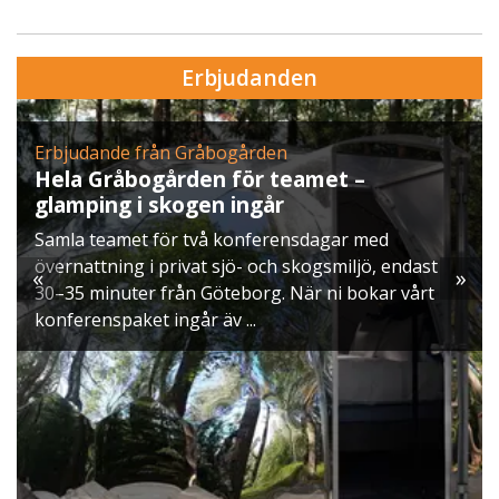
Erbjudanden
n
Erbjudande från Skytteholm Eker
teamet –
Julbord på Ekerö
r
När vintern lägger sig över Mäla
ensdagar med
ett klassiskt svenskt julbord i Sk
 skogsmiljö, endast
möts ni av doften av gran, ljus so
«
»
 När ni bokar vårt
och smaker ...