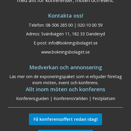
med allt för konferenser, möten och event.
Kontakta oss!
Telefon: 08-506 285 00 | 020-10 00 59
Adress: Svärdvägen 11, 182 33 Danderyd
E-post:
info@bokningsbolaget.se
www.bokningsbolaget.se
Medverkan och annonsering
Läs mer om de exponeringspaket som vi erbjuder företag
inom möten, event och konferens.
Allt inom möten och konferens
Konferensguiden
|
KonferensVärlden
|
Festplatsen
Få konferensoffert redan idag!