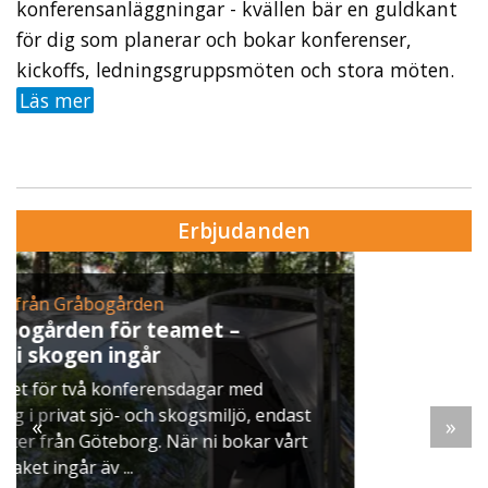
konferensanläggningar - kvällen bär en guldkant
för dig som planerar och bokar konferenser,
kickoffs, ledningsgruppsmöten och stora möten.
Läs mer
Erbjudanden
Erbjudande från Skytteholm Ekerö
Julbord på Ekerö
När vintern lägger sig över Mälaren dukar vi upp
ett klassiskt svenskt julbord i Skyttegården. Här
ast
möts ni av doften av gran, ljus som brinner stilla
«
»
rt
och smaker ...