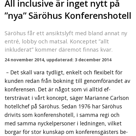
All inclusive är inget nytt på
”nya” Säröhus Konferenshotell
Säröhus får ett ansiktslyft med bland annat ny
entré, lobby och matsal. Konceptet ”allt
inkluderat” kommer däremot finnas kvar.
24 november 2014, uppdaterad: 3 december 2014
– Det skall vara tydligt, en­kelt och flexibelt för
kunden redan från bokning till genomförandet av
konfe­rensen. Det är något som vi alltid ef­
tersträvat i vårt koncept, säger Mari­anne Carlson
hotellchef på Säröhus. Sedan 1976 har Säröhus
drivits som kon­ferenshotell, i samma regi och
med samma nyckelpersoner i ledningen, vilket
borgar för stor kunskap om konferensgästers be­