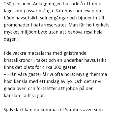
150 personer. Anlägg­ningen har också ett unikt
läge som passar många. Säröhus som levererar
både havsut­sikt, solnedgångar och bjuder in till
prome­nader i naturreservatet. Man får helt enkelt
mycket miljöombyte utan att behöva resa hela
dagen.
I de vackra matsalarna med gnistrande
kristallkronor i taket och en underbar havs­utsikt
finns det plats för cirka 300 gäster.
– Från våra gäster får vi ofta höra: Mysig ”hemma
hos” känsla med ett inslag av lyx. Och det är vi
glada över, och fortsätter att jobba på den
känslan i allt vi gör.
Självklart kan du komma till Säröhus även som