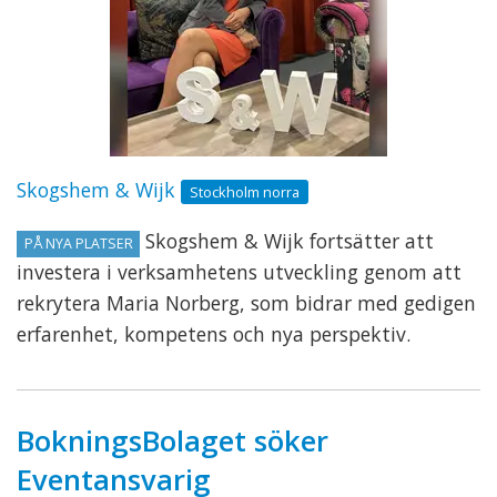
Skogshem & Wijk
Stockholm norra
Skogshem & Wijk fortsätter att
PÅ NYA PLATSER
investera i verksamhetens utveckling genom att
rekrytera Maria Norberg, som bidrar med gedigen
erfarenhet, kompetens och nya perspektiv.
BokningsBolaget söker
Eventansvarig