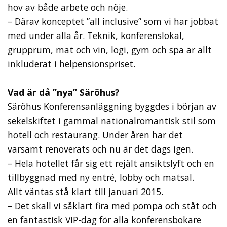
hov av både arbete och nöje.
– Därav konceptet ”all inclusive” som vi har jobbat
med under alla år. Teknik, konfe­renslokal,
grupprum, mat och vin, logi, gym och spa är allt
inkluderat i helpensionspriset.
Vad är då ”nya” Säröhus?
Säröhus Konfe­rensanläggning byggdes i början av
sekel­skiftet i gammal nationalromantisk stil som
hotell och restaurang. Under åren har det
varsamt renoverats och nu är det dags igen.
– Hela hotellet får sig ett rejält ansiktslyft och en
tillbyggnad med ny entré, lobby och matsal.
Allt väntas stå klart till januari 2015.
– Det skall vi såklart fira med pompa och ståt och
en fantastisk VIP-dag för alla kon­ferensbokare