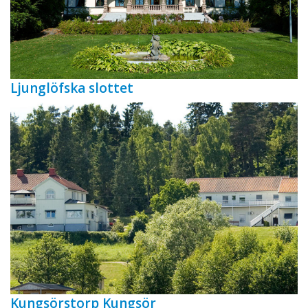
Ljunglöfska slottet
Kungsörstorp Kungsör