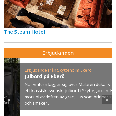
The Steam Hotel
Erbjudanden
Erbjudande från Skytteholm Ekerö
Julbord på Ekerö
När vintern lägger sig över Mälaren dukar vi upp
ett klassiskt svenskt julbord i Skyttegården. Här
möts ni av doften av gran, ljus som brinner stilla
«
»
och smaker ...