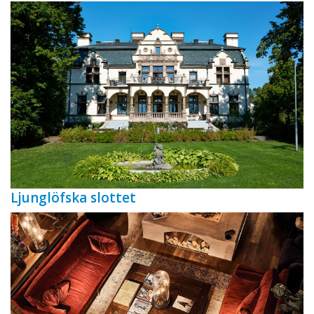
Ljunglöfska slottet