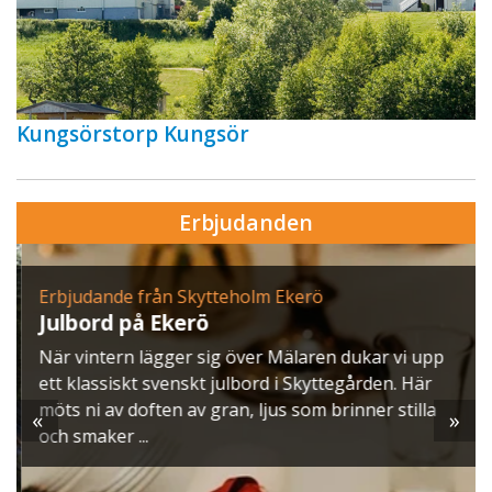
Kungsörstorp Kungsör
Erbjudanden
Erbjudande från Skytteholm Ekerö
Julbord på Ekerö
När vintern lägger sig över Mälaren dukar vi upp
ett klassiskt svenskt julbord i Skyttegården. Här
möts ni av doften av gran, ljus som brinner stilla
«
»
och smaker ...