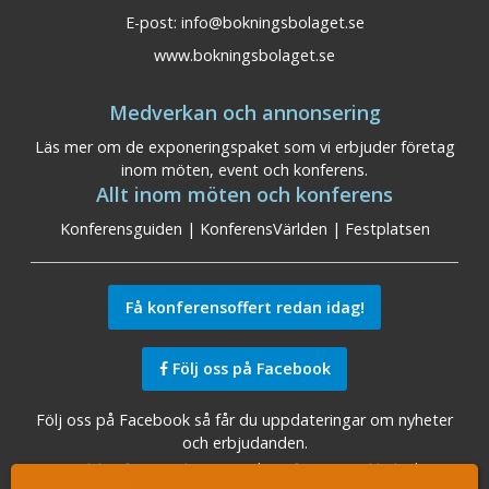
E-post:
info@bokningsbolaget.se
www.bokningsbolaget.se
Medverkan och annonsering
Läs mer om de exponeringspaket som vi erbjuder företag
inom möten, event och konferens.
Allt inom möten och konferens
Konferensguiden
|
KonferensVärlden
|
Festplatsen
Få konferensoffert redan idag!
Följ oss på Facebook
Följ oss på Facebook så får du uppdateringar om nyheter
och erbjudanden.
Sök konferensanläggningar
|
Konferens Stockholm
|