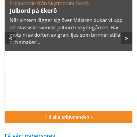
Erbjudande från Skytteholm Ekerö
Julbord på Ekerö
När vintern lägger sig över Mälaren dukar vi upp
ett klassiskt svenskt julbord i Skyttegården. Här
möts ni av doften av gran, ljus som brinner stilla
«
»
och smaker ...
Till alla erbjudanden »
Få vårt nyhetsbrev