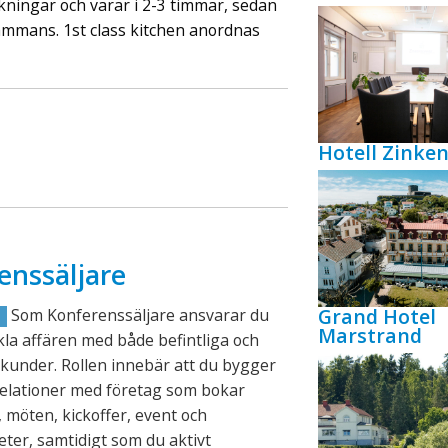
ningar och varar i 2-3 timmar, sedan
ammans. 1st class kitchen anordnas
Hotell Zink
enssäljare
Grand Hotel
Som Konferenssäljare ansvarar du
R
Marstrand
ckla affären med både befintliga och
kunder. Rollen innebär att du bygger
relationer med företag som bokar
 möten, kickoffer, event och
eter, samtidigt som du aktivt