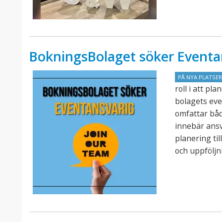
BokningsBolaget söker Eventa
PÅ NYA PLATSE
roll i att p
bolagets eve
omfattar båd
innebär ansv
planering ti
och uppföljn