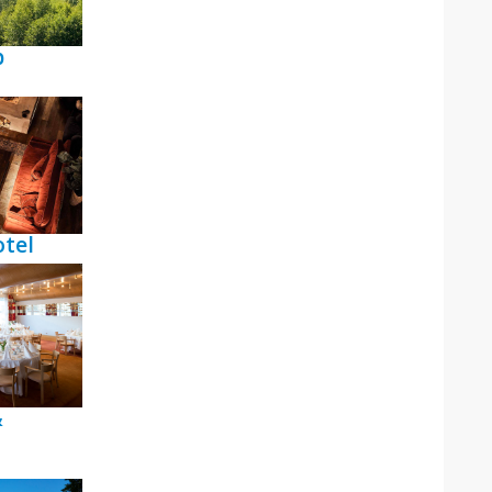
p
tel
&