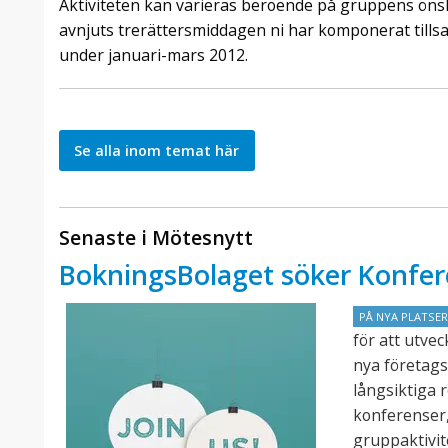
Aktiviteten kan varieras beroende på gruppens önsk
avnjuts trerättersmiddagen ni har komponerat tills
under januari-mars 2012.
Se alla inom temat här
Senaste i Mötesnytt
BokningsBolaget söker Konfer
PÅ NYA PLATSE
för att utve
nya företags
långsiktiga 
konferenser,
gruppaktivit