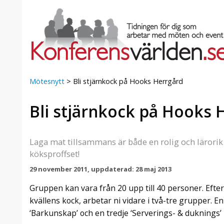
Mötesnytt
>
Bli stjärnkock på Hooks Herrgård
Bli stjärnkock på Hooks 
a Foresta
Erbjudande från Sheraton
Villa
Stockholm Hotel
Julerbjudande
Laga mat tillsammans är både en rolig och lärorik 
mans på
Välkommen att fira in julen
köksproffset!
a – nära
2026 hos oss. Mellan den 23
29 november 2011, uppdaterad: 28 maj 2013
an av att
november och 19 december
et här är
förvandlar vi våra lokaler till en
Gruppen kan vara från 20 upp till 40 personer. Efte
faktiskt
stämningsfull mötesplats där
kvällens kock, arbetar ni vidare i två-tre grupper. 
hantverk, tradi ...
‘Barkunskap’ och en tredje ‘Serverings- & duknings’ 