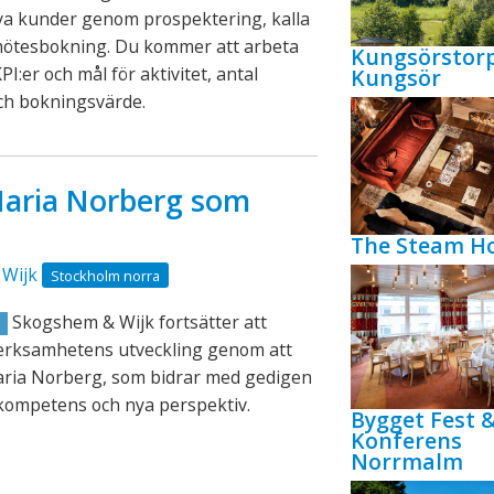
ya kunder genom prospektering, kalla
mötesbokning. Du kommer att arbeta
Kungsörstor
PI:er och mål för aktivitet, antal
Kungsör
ch bokningsvärde.
aria Norberg som
The Steam Ho
Wijk
Stockholm norra
Skogshem & Wijk fortsätter att
R
verksamhetens utveckling genom att
aria Norberg, som bidrar med gedigen
kompetens och nya perspektiv.
Bygget Fest 
Konferens
Norrmalm