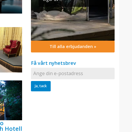
Till alla erbjudanden »
Få vårt nyhetsbrev
bo
h Hotell