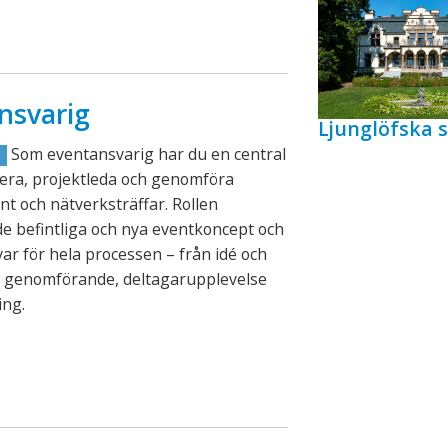
nsvarig
Ljunglöfska s
Som eventansvarig har du en central
R
lanera, projektleda och genomföra
nt och nätverksträffar. Rollen
e befintliga och nya eventkoncept och
ar för hela processen – från idé och
ll genomförande, deltagarupplevelse
ing.