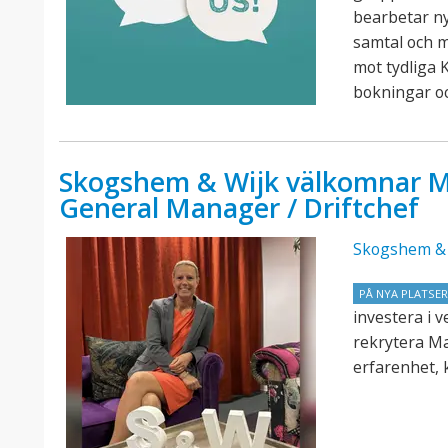
bearbetar n
samtal och 
mot tydliga K
bokningar o
Skogshem & Wijk välkomnar M
General Manager / Driftchef
Skogshem & 
PÅ NYA PLATSE
investera i 
rekrytera M
erfarenhet, 