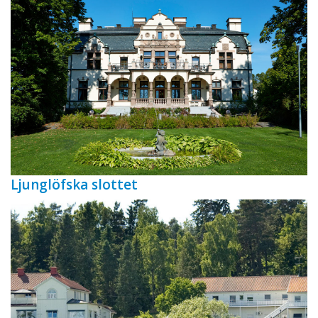
Ljunglöfska slottet