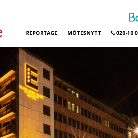
REPORTAGE
MÖTESNYTT
020-10 0
Erbjudande från Åhus Seaside
Erbjudande från Gråb
Hela Gråbogårde
SPA & Konferens
teamet – glampin
Åhus Seaside Take
skogen ingår
Over erbjudande
Samla teamet för två
Ta över ett helt hotell. På
konferensdagar med
stranden i Åhus. För grupper
övernattning i privat s
erbjuder vi en full abonnering
skogsmiljö, endast 30
av Åhus Seaside SPA &
minuter från Göteborg
Konferens. Under er vistelse är
bokar vårt konferensp
hela hotellet ert ...
ingår äv ...