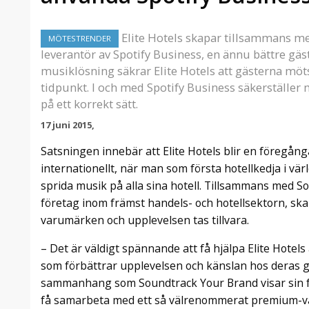
Elite Hotels skapar tillsammans m
MÖTESTRENDER
leverantör av Spotify Business, en ännu bättre gä
musiklösning säkrar Elite Hotels att gästerna möts a
tidpunkt. I och med Spotify Business säkerställe
på ett korrekt sätt.
17 juni 2015,
Satsningen innebär att Elite Hotels blir en föregång
internationellt, när man som första hotellkedja i vä
sprida musik på alla sina hotell. Tillsammans med S
företag inom främst handels- och hotellsektorn, ska
varumärken och upplevelsen tas tillvara.
– Det är väldigt spännande att få hjälpa Elite Hotels
som förbättrar upplevelsen och känslan hos deras gä
sammanhang som Soundtrack Your Brand visar sin ful
få samarbeta med ett så välrenommerat premium-va