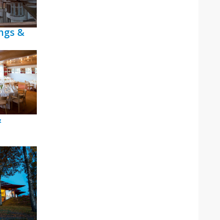
ngs &
&