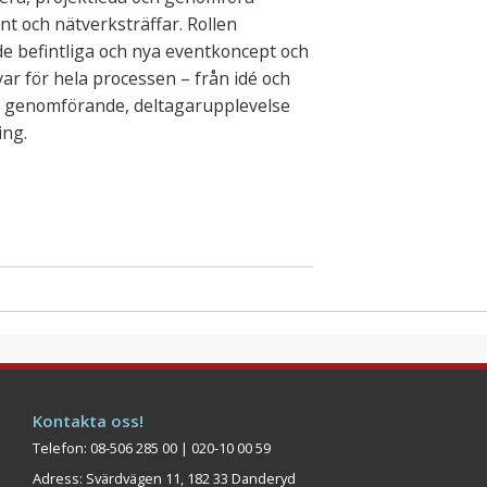
nt och nätverksträffar. Rollen
e befintliga och nya eventkoncept och
ar för hela processen – från idé och
ll genomförande, deltagarupplevelse
ing.
Kontakta oss!
Telefon: 08-506 285 00 | 020-10 00 59
Adress: Svärdvägen 11, 182 33 Danderyd