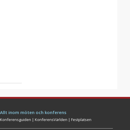
Allt inom möten och konferens
Konferensguiden
|
KonferensVärlden
|
Festplatsen