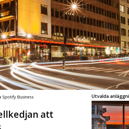
Utvalda anläggn
a Spotify Business
ellkedjan att
s