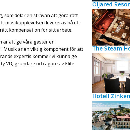
Öijared Resor
, som delar en strävan att göra rätt
att musikupplevelsen levereras på ett
rätt kompensation för sitt arbete.
an är att ge våra gäster en
The Steam Ho
l. Musik är en viktig komponent för att
rands expertis kommer vi kunna ge
rty VD, grundare och ägare av Elite
Hotell Zink