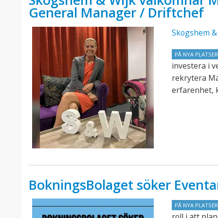
Skogshem & Wijk välkomnar M
General Manager / Driftchef
Skogshem & 
PÅ NYA PLATSE
investera i 
rekrytera M
erfarenhet, 
BokningsBolaget söker Eventa
PÅ NYA PLATSE
roll i att p