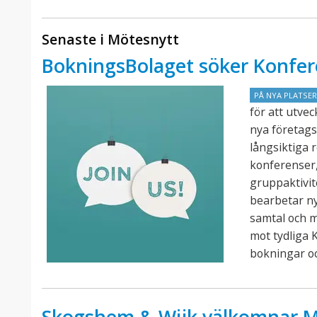
Senaste i Mötesnytt
BokningsBolaget söker Konfer
PÅ NYA PLATSE
för att utve
nya företags
långsiktiga 
konferenser,
gruppaktivit
bearbetar n
samtal och 
mot tydliga K
bokningar o