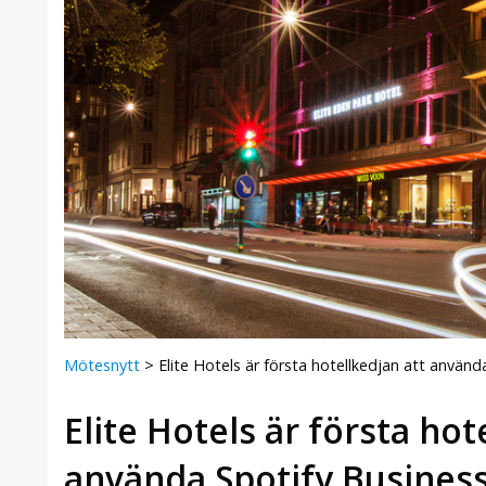
Mötesnytt
>
Elite Hotels är första hotellkedjan att använd
Elite Hotels är första hot
använda Spotify Busines