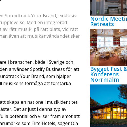
ed Soundtrack Your Brand, exklusiv
Nordic Meeti
stupplevelse. Med en integrerad
Retreats
v rätt musik, på rätt plats, vid rätt
r man även att musikanvändandet sker
are i branschen, både i Sverige och
Bygget Fest 
rlden använder Spotify Business för att
Konferens
oundtrack Your Brand, som hjälper
Norrmalm
ll musikens förmåga att förstärka
 att skapa en nationell musikidentitet
ster. Det är just i denna typ av
la potential och vi ser fram emot att
rumärke som Elite Hotels, säger Ola