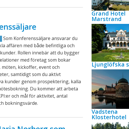
Grand Hotel
Marstrand
enssäljare
Som Konferenssäljare ansvarar du
R
ckla affären med både befintliga och
kunder. Rollen innebär att du bygger
relationer med företag som bokar
Ljunglöfska s
 möten, kickoffer, event och
eter, samtidigt som du aktivt
ya kunder genom prospektering, kalla
mötesbokning. Du kommer att arbeta
PI:er och mål för aktivitet, antal
ch bokningsvärde.
Vadstena
Klosterhotel