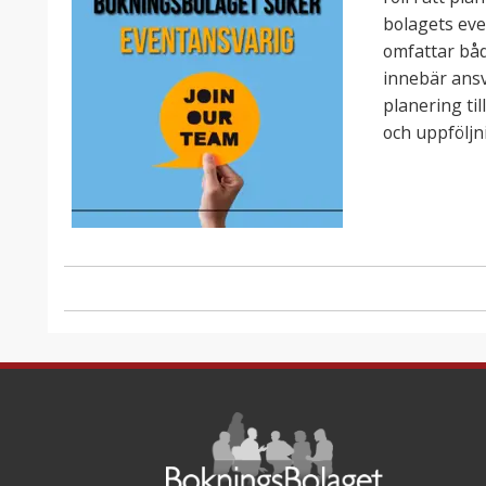
bolagets eve
omfattar båd
innebär ansv
planering ti
och uppföljn