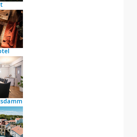
t
tel
ensdamm