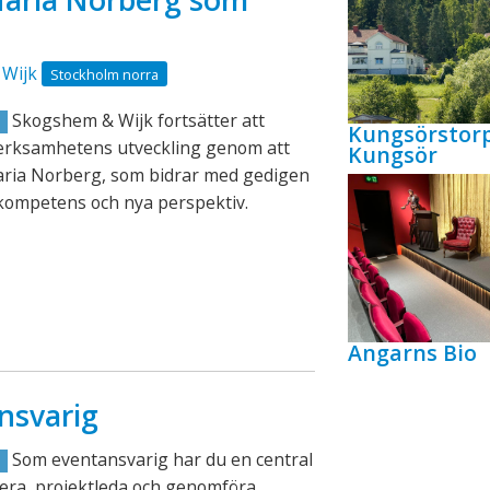
aria Norberg som
Wijk
Stockholm norra
Skogshem & Wijk fortsätter att
R
Kungsörstor
verksamhetens utveckling genom att
Kungsör
aria Norberg, som bidrar med gedigen
kompetens och nya perspektiv.
Angarns Bio
nsvarig
Som eventansvarig har du en central
R
lanera, projektleda och genomföra