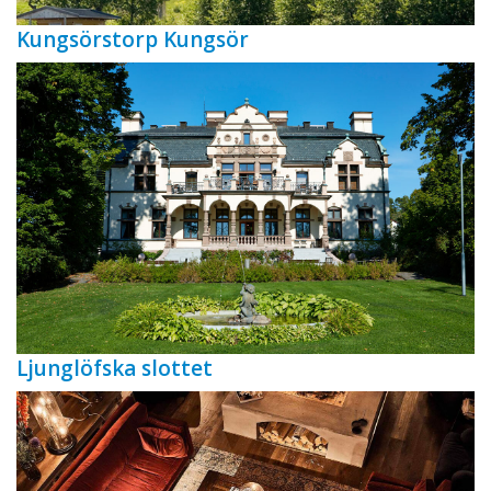
Kungsörstorp Kungsör
Ljunglöfska slottet