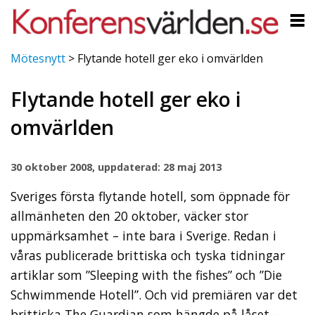
Mötesnytt
>
Flytande hotell ger eko i omvärlden
Flytande hotell ger eko i
omvärlden
30 oktober 2008, uppdaterad: 28 maj 2013
Sveriges första flytande hotell, som öppnade för
allmänheten den 20 oktober, väcker stor
uppmärksamhet – inte bara i Sverige. Redan i
våras publicerade brittiska och tyska tidningar
artiklar som ”Sleeping with the fishes” och ”Die
Schwimmende Hotell”. Och vid premiären var det
brittiska The Guardian som hängde på låset –