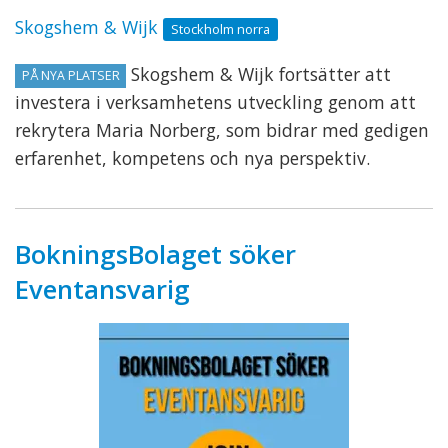
Skogshem & Wijk
Stockholm norra
Skogshem & Wijk fortsätter att
PÅ NYA PLATSER
investera i verksamhetens utveckling genom att
rekrytera Maria Norberg, som bidrar med gedigen
erfarenhet, kompetens och nya perspektiv.
BokningsBolaget söker
Eventansvarig