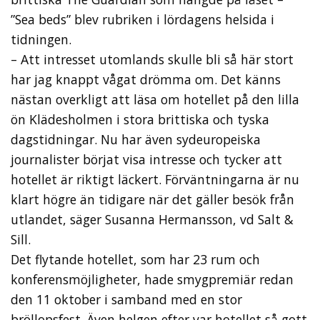
”Sea beds” blev rubriken i lördagens helsida i
tidningen.
– Att intresset utomlands skulle bli så här stort
har jag knappt vågat drömma om. Det känns
nästan overkligt att läsa om hotellet på den lilla
ön Klädesholmen i stora brittiska och tyska
dagstidningar. Nu har även sydeuropeiska
journalister börjat visa intresse och tycker att
hotellet är riktigt läckert. Förväntningarna är nu
klart högre än tidigare när det gäller besök från
utlandet, säger Susanna Hermansson, vd Salt &
Sill.
Det flytande hotellet, som har 23 rum och
konferensmöjligheter, hade smygpremiär redan
den 11 oktober i samband med en stor
bröllopsfest. Även helgen efter var hotellet så gott