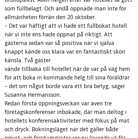
som fullbelagt. Och ändå öppnade man inte för
allmänheten förrän den 20 oktober.
– Det var häftigt att vi hade ett fullbokat hotell
när vi inte ens hade öppnat på riktigt. Att
gästerna sedan var så positiva när vi själva
knappt kände oss klara var en fantastiskt skön
känsla. Två gäster
vände tillbaka till hotellet när de var på väg hem
för att boka in kommande helg till sina föräldrar
– det om något borde vara ett bra betyg, säger
Susanna Hermansson.
Redan första öppningsveckan var även tre
företagskonferenser inbokade, där man deltog i
hotellets konferensaktiviteter med fokus på mat
och dryck. Bokningsläget när det gäller både
privat- och företagsgäster ser nu lovande ut för