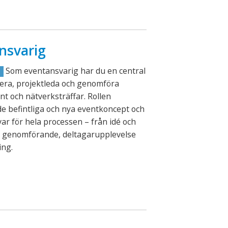
nsvarig
Som eventansvarig har du en central
R
lanera, projektleda och genomföra
nt och nätverksträffar. Rollen
e befintliga och nya eventkoncept och
ar för hela processen – från idé och
ll genomförande, deltagarupplevelse
ing.