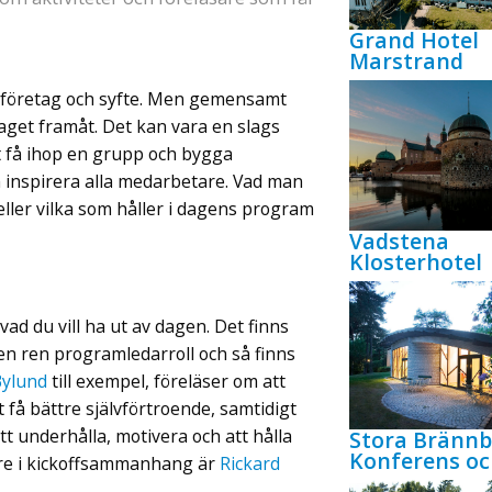
Grand Hotel
Marstrand
på företag och syfte. Men gemensamt
etaget framåt. Det kan vara en slags
att få ihop en grupp och bygga
h inspirera alla medarbetare. Vad man
 eller vilka som håller i dagens program
Vadstena
Klosterhotel
vad du vill ha ut av dagen. Det finns
en ren programledarroll och så finns
Bylund
till exempel, föreläser om att
t få bättre självförtroende, samtidigt
 underhålla, motivera och att hålla
Stora Bränn
Konferens oc
are i kickoffsammanhang är
Rickard