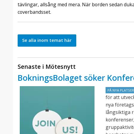
tävlingar, allsång med mera. När borden sedan dukat
coverbandsset.
Se alla inom temat här
Senaste i Mötesnytt
BokningsBolaget söker Konfer
PÅ NYA PLATSE
för att utve
nya företags
långsiktiga 
konferenser,
gruppaktivit