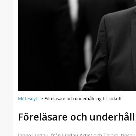
Mötesnytt
>
Föreläsare och underhållning till kickoff
Föreläsare och underhålln
Janne Lindau, från Lindau Artist och Talare, tipsar