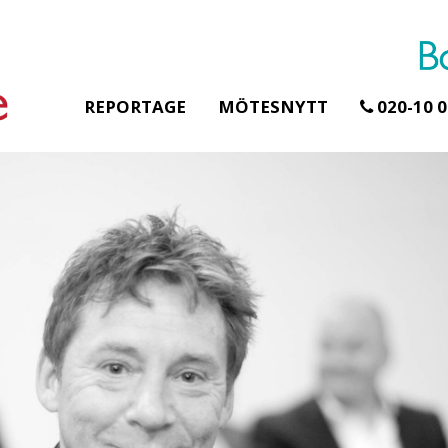
REPORTAGE
MÖTESNYTT
020-10 0
Erbjudande från Åhus Seaside
Erbjudande från Gr
Hela Gråbogård
SPA & Konferens
teamet – glamp
Åhus Seaside Take
skogen ingår
Over erbjudande
Samla teamet för tv
Ta över ett helt hotell. På
konferensdagar me
stranden i Åhus. För grupper
övernattning i privat
erbjuder vi en full abonnering
skogsmiljö, endast 
av Åhus Seaside SPA &
minuter från Götebo
Konferens. Under er vistelse är
bokar vårt konferen
hela hotellet ert ...
ingår äv ...