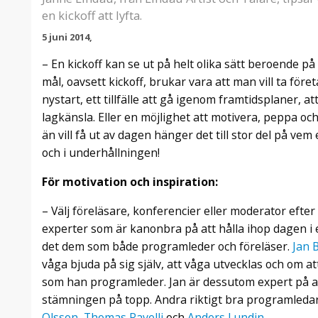
en kickoff att lyfta.
5 juni 2014,
– En kickoff kan se ut på helt olika sätt beroende 
mål, oavsett kickoff, brukar vara att man vill ta för
nystart, ett tillfälle att gå igenom framtidsplaner, 
lagkänsla. Eller en möjlighet att motivera, peppa oc
än vill få ut av dagen hänger det till stor del på vem
och i underhållningen!
För motivation och inspiration:
– Välj föreläsare, konferencier eller moderator efter 
experter som är kanonbra på att hålla ihop dagen i 
det dem som både programleder och föreläser.
Jan 
våga bjuda på sig själv, att våga utvecklas och om at
som han programleder. Jan är dessutom expert på att
stämningen på topp. Andra riktigt bra programled
Olsson
,
Thomas Ravelli
och
Anders Lundin
.