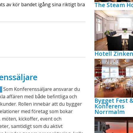
The Steam Ho
s av kör bandet igång sina riktigt bra
Hotell Zink
enssäljare
Som Konferenssäljare ansvarar du
R
ckla affären med både befintliga och
Bygget Fest 
kunder. Rollen innebär att du bygger
Konferens
Norrmalm
relationer med företag som bokar
 möten, kickoffer, event och
eter, samtidigt som du aktivt