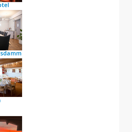
tel
ensdamm
&