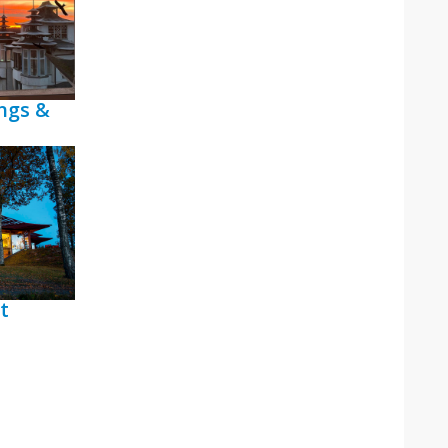
ngs &
t