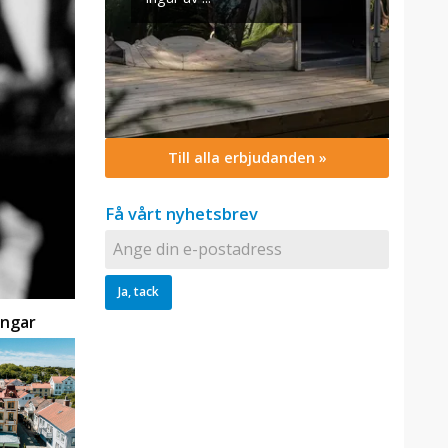
Till alla erbjudanden »
Få vårt nyhetsbrev
ingar