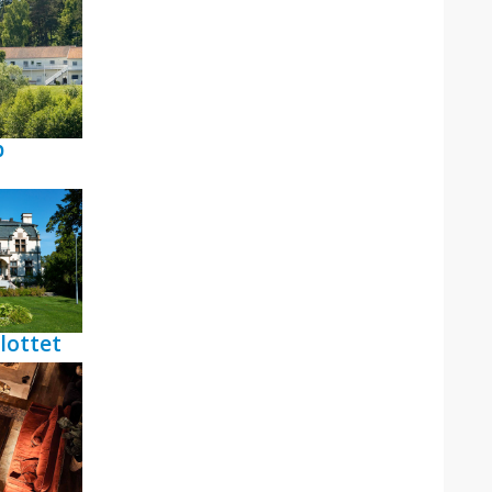
p
lottet