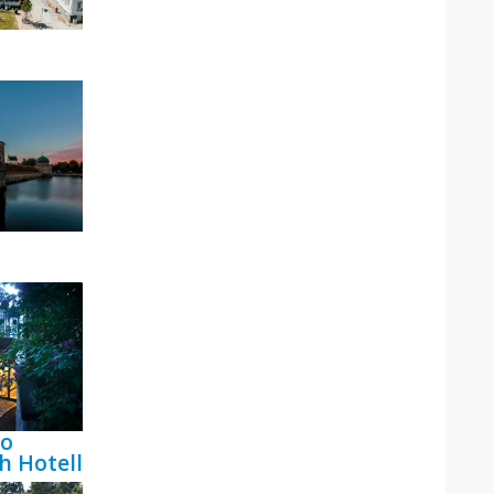
bo
h Hotell