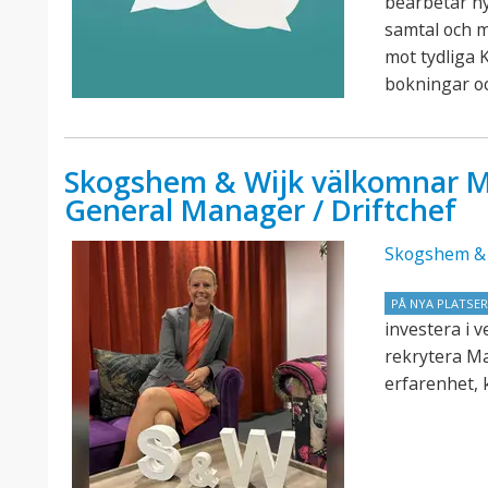
bearbetar n
samtal och 
mot tydliga K
bokningar o
Skogshem & Wijk välkomnar M
General Manager / Driftchef
Skogshem & 
PÅ NYA PLATSE
investera i 
rekrytera M
erfarenhet, 