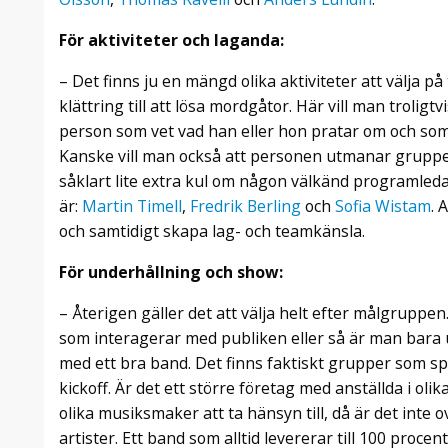
För aktiviteter och laganda:
– Det finns ju en mängd olika aktiviteter att välja på 
klättring till att lösa mordgåtor. Här vill man troligt
person som vet vad han eller hon pratar om och som
Kanske vill man också att personen utmanar gruppen
såklart lite extra kul om någon välkänd programledar
är:
Martin Timell
,
Fredrik Berling
och
Sofia Wistam
. 
och samtidigt skapa lag- och teamkänsla.
För underhållning och show:
– Återigen gäller det att välja helt efter målgrupp
som interagerar med publiken eller så är man bara 
med ett bra band. Det finns faktiskt grupper som spec
kickoff. Är det ett större företag med anställda i oli
olika musiksmaker att ta hänsyn till, då är det inte o
artister. Ett band som alltid levererar till 100 procen