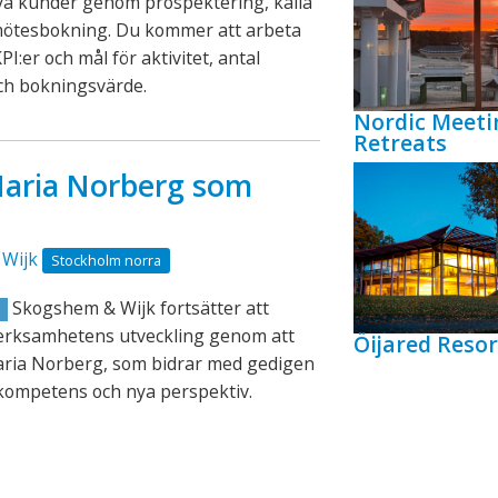
ya kunder genom prospektering, kalla
mötesbokning. Du kommer att arbeta
PI:er och mål för aktivitet, antal
ch bokningsvärde.
Nordic Meeti
Retreats
aria Norberg som
Wijk
Stockholm norra
Skogshem & Wijk fortsätter att
R
verksamhetens utveckling genom att
Öijared Resor
aria Norberg, som bidrar med gedigen
kompetens och nya perspektiv.