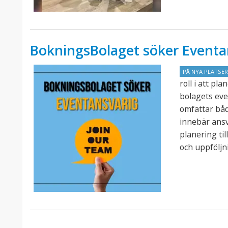
BokningsBolaget söker Eventa
PÅ NYA PLATSE
roll i att p
bolagets eve
omfattar båd
innebär ansv
planering ti
och uppföljn