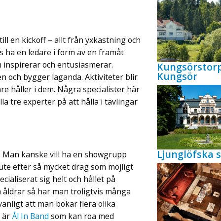
till en kickoff – allt från yxkastning och
vis ha en ledare i form av en framåt
 inspirerar och entusiasmerar.
Kungsörstor
Kungsör
 och bygger laganda. Aktiviteter blir
e håller i dem. Några specialister här
Alla tre experter på att hålla i tävlingar
Ljunglöfska s
en. Man kanske vill ha en showgrupp
ute efter så mycket drag som möjligt
ialiserat sig helt och hållet på
ka åldrar så har man troligtvis många
vanligt att man bokar flera olika
t är
Ål In Band
som kan roa med