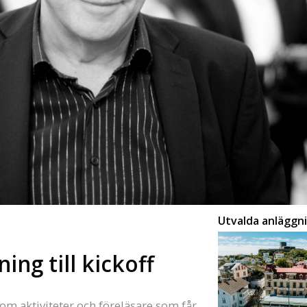
Utvalda anläggn
ing till kickoff
 om aktiviteter och föreläsare som får