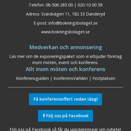
Telefon: 08-506 285 00 | 020-10 00 59
Adress: Svärdvägen 11, 182 33 Danderyd
E-post:
info@bokningsbolaget.se
www.bokningsbolaget.se
Medverkan och annonsering
Läs mer om de exponeringspaket som vi erbjuder företag
inom möten, event och konferens.
Allt inom möten och konferens
Konferensguiden
|
KonferensVärlden
|
Festplatsen
Få konferensoffert redan idag!
Följ oss på Facebook
Följ oss på Facebook så får du uppdateringar om nyheter