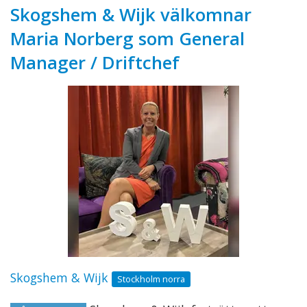
Skogshem & Wijk välkomnar
Maria Norberg som General
Manager / Driftchef
Skogshem & Wijk
Stockholm norra