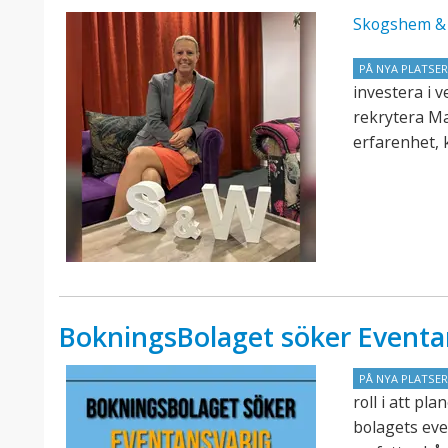
Skogshem & 
PÅ NYA PLATSE
investera i 
rekrytera M
erfarenhet, 
BokningsBolaget söker Eventa
PÅ NYA PLATSE
roll i att p
bolagets eve