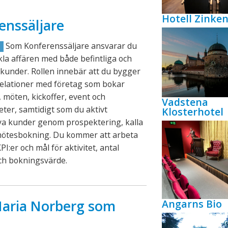
Hotell Zink
enssäljare
Som Konferenssäljare ansvarar du
R
ckla affären med både befintliga och
kunder. Rollen innebär att du bygger
relationer med företag som bokar
 möten, kickoffer, event och
Vadstena
eter, samtidigt som du aktivt
Klosterhotel
ya kunder genom prospektering, kalla
mötesbokning. Du kommer att arbeta
PI:er och mål för aktivitet, antal
ch bokningsvärde.
Angarns Bio
aria Norberg som