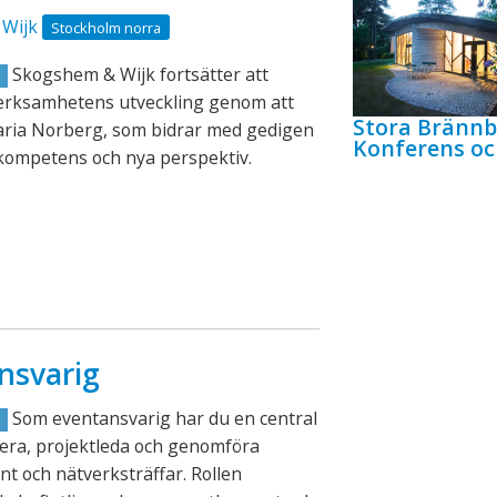
Wijk
Stockholm norra
Skogshem & Wijk fortsätter att
R
verksamhetens utveckling genom att
Stora Bränn
aria Norberg, som bidrar med gedigen
Konferens oc
kompetens och nya perspektiv.
nsvarig
Som eventansvarig har du en central
R
lanera, projektleda och genomföra
nt och nätverksträffar. Rollen