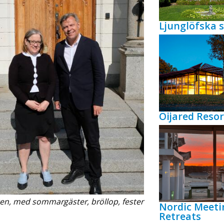
Ljunglöfska s
Öijared Resor
en, med sommargäster, bröllop, fester
Nordic Meeti
Retreats