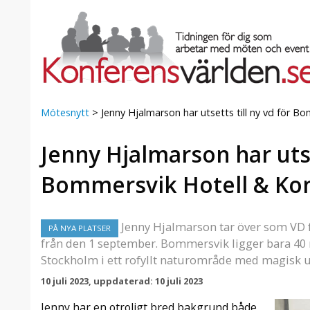
Mötesnytt
>
Jenny Hjalmarson har utsetts till ny vd för B
Jenny Hjalmarson har utse
a Foresta
Erbjudande från Sheraton
Villa
Stockholm Hotel
Bommersvik Hotell & Ko
Julerbjudande
mans på
Välkommen att fira in julen
a – nära
2026 hos oss. Mellan den 23
Jenny Hjalmarson tar över som VD 
PÅ NYA PLATSER
an av att
november och 19 december
från den 1 september. Bommersvik ligger bara 40 
et här är
förvandlar vi våra lokaler till en
Stockholm i ett rofyllt naturområde med magisk uts
faktiskt
stämningsfull mötesplats där
hantverk, tradi ...
10 juli 2023, uppdaterad: 10 juli 2023
Jenny har en otroligt bred bakgrund både