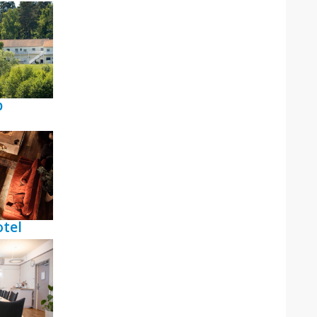
p
tel