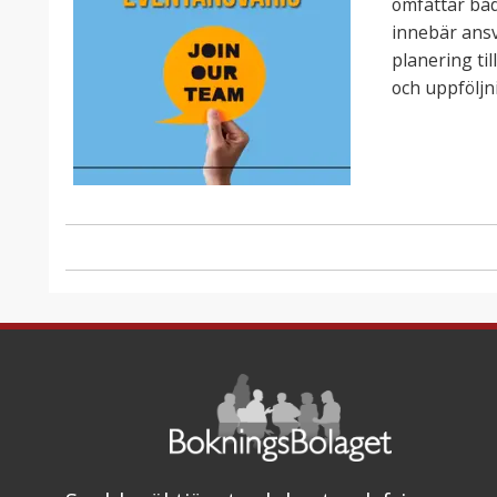
omfattar båd
innebär ansv
planering ti
och uppföljn