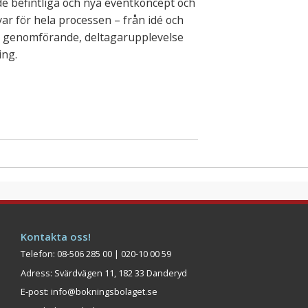
e befintliga och nya eventkoncept och
ar för hela processen – från idé och
ll genomförande, deltagarupplevelse
ing.
Kontakta oss!
Telefon: 08-506 285 00 | 020-10 00 59
Adress: Svärdvägen 11, 182 33 Danderyd
E-post:
info@bokningsbolaget.se