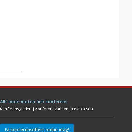
Allt inom möten och konferens
Konferensguiden
|
KonferensVärlden
|
Festplatsen
Få konferensoffert redan idag!