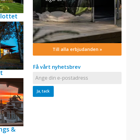
lottet
Till alla erbjudanden »
Få vårt nyhetsbrev
t
ngs &