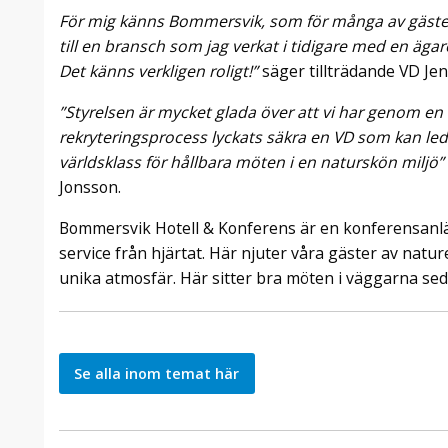
För mig känns Bommersvik, som för många av gäster
till en bransch som jag verkat i tidigare med en äg
Det känns verkligen roligt!”
säger tillträdande VD Je
”
Styrelsen är mycket glada över att vi har genom e
rekryteringsprocess lyckats säkra en VD som kan l
världsklass för hållbara möten i en naturskön miljö
”
Jonsson.
Bommersvik Hotell & Konferens är en konferensanl
service från hjärtat. Här njuter våra gäster av natu
unika atmosfär. Här sitter bra möten i väggarna se
Se alla inom temat här