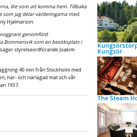
na, lite som att komma hem. Tillbaka
are som jag delar värderingarna med.
nny Hjalmarson.
n noggrant genomförd
eda Bommersvik som en besöksplats i
Kungsörstor
säger styrelseordförande Joakim
Kungsör
äggning 40 min från Stockholm med
ren, här- och närlagad mat och vår
dan 1937.
The Steam Ho