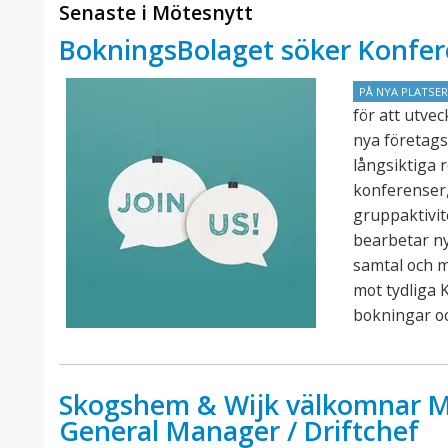
Senaste i Mötesnytt
BokningsBolaget söker Konfer
PÅ NYA PLATSE
för att utve
nya företags
långsiktiga 
konferenser,
gruppaktivit
bearbetar n
samtal och 
mot tydliga K
bokningar o
Skogshem & Wijk välkomnar M
General Manager / Driftchef