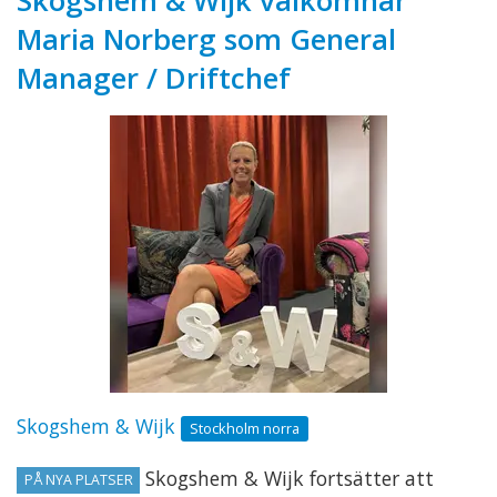
Skogshem & Wijk välkomnar
Maria Norberg som General
Manager / Driftchef
Skogshem & Wijk
Stockholm norra
Skogshem & Wijk fortsätter att
PÅ NYA PLATSER