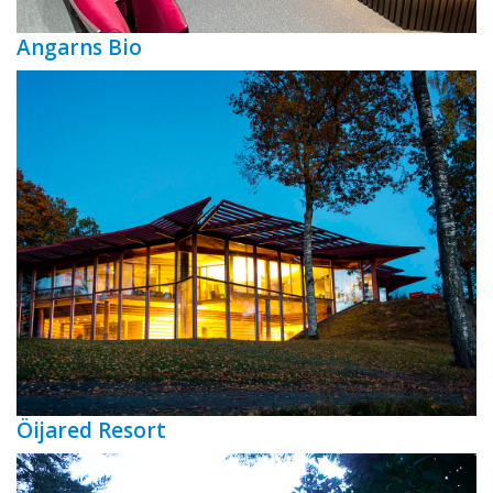
Angarns Bio
Öijared Resort