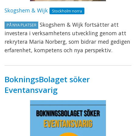
Skogshem & Wijk
Stockholm norra
Skogshem & Wijk fortsätter att
PÅ NYA PLATSER
investera i verksamhetens utveckling genom att
rekrytera Maria Norberg, som bidrar med gedigen
erfarenhet, kompetens och nya perspektiv.
BokningsBolaget söker
Eventansvarig