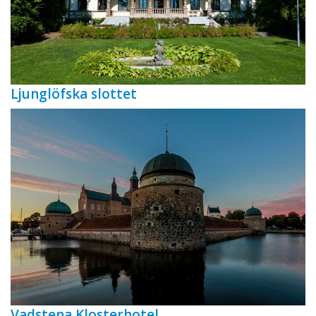
Ljunglöfska slottet
Vadstena Klosterhotel