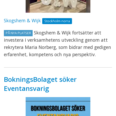
Skogshem & Wijk
Stockholm norra
Skogshem & Wijk fortsätter att
PÅ NYA PLATSER
investera i verksamhetens utveckling genom att
rekrytera Maria Norberg, som bidrar med gedigen
erfarenhet, kompetens och nya perspektiv.
BokningsBolaget söker
Eventansvarig