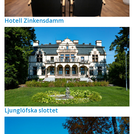
Hotell Zinkensdamm
Ljunglöfska slottet