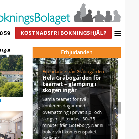
KOSTNADSFRI BOKNINGSHJÄLP
0 59
ingar
Erbjudanden
åbogården
Erbjudande från Skytteholm
E
en för
Ekerö
s
ing i
Julbord på Ekerö
När vintern lägger sig över
U
p
å
Mälaren dukar vi upp ett
v
d
«
»
klassiskt svenskt julbord i
m
 sjö- och
Skyttegården. Här möts ni av
s
30–35
doften av gran, ljus som
g. När ni
brinner stilla och smaker ...
spaket