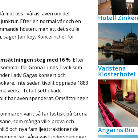
lå mot oss i våras, även om det
Hotell Zink
njunktur. Efter en normal vår och en
kommande hösten, men att det skulle
 säger Jan Roy, Koncernchef för
 omsättningen steg med 16 %
Efter
Vadstena
sommar för Gröna Lunds Tivoli som
Klosterhotel
under Lady Gagas konsert och
ökare. Inte sedan tivolit öppnade 1883
a vecka. Totalt sett ökade
olit har även spenderat. Omsättningen
 sommaren varit så fantastisk på Gröna
nsane, som många ville prova och
Angarns Bio
iljö och nya familjeattraktioner de
ll exempel se i våra gästundersökningar