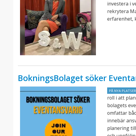
investera i 
rekrytera M
erfarenhet, 
BokningsBolaget söker Eventa
PÅ NYA PLATSE
roll i att p
bolagets eve
omfattar båd
innebär ansv
planering ti
och uppföljn