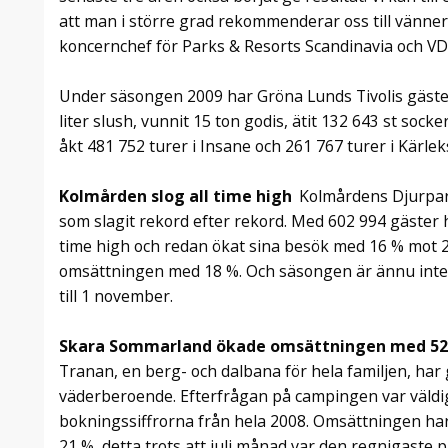
att man i större grad rekommenderar oss till vänner 
koncernchef för Parks & Resorts Scandinavia och VD 
Under säsongen 2009 har Gröna Lunds Tivolis gäster 
liter slush, vunnit 15 ton godis, ätit 132 643 st sock
åkt 481 752 turer i Insane och 261 767 turer i Kärle
Kolmården slog all time high
Kolmårdens Djurpar
som slagit rekord efter rekord. Med 602 994 gäster hi
time high och redan ökat sina besök med 16 % mot 
omsättningen med 18 %. Och säsongen är ännu inte
till 1 november.
Skara Sommarland ökade omsättningen med 5
Tranan, en berg- och dalbana för hela familjen, har 
väderberoende. Efterfrågan på campingen var väldigt
bokningssiffrorna från hela 2008. Omsättningen ha
21 %, detta trots att juli månad var den regnigaste p