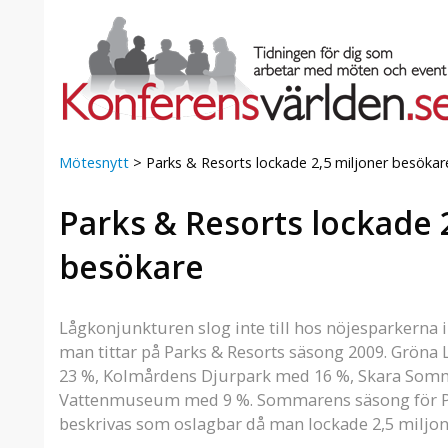
Mötesnytt
>
Parks & Resorts lockade 2,5 miljoner besökar
Parks & Resorts lockade 
a Foresta
Erbjudande från Sheraton
Villa
Stockholm Hotel
besökare
Julerbjudande
mans på
Välkommen att fira in julen
a – nära
2026 hos oss. Mellan den 23
Lågkonjunkturen slog inte till hos nöjesparkerna 
an av att
november och 19 december
man tittar på Parks & Resorts säsong 2009. Gröna
et här är
förvandlar vi våra lokaler till en
23 %, Kolmårdens Djurpark med 16 %, Skara Som
faktiskt
stämningsfull mötesplats där
Vattenmuseum med 9 %. Sommarens säsong för Pa
hantverk, tradi ...
beskrivas som oslagbar då man lockade 2,5 miljon