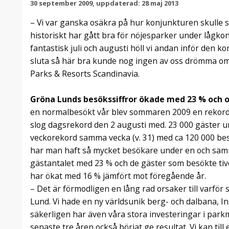
30 september 2009, uppdaterad: 28 maj 2013
– Vi var ganska osäkra på hur konjunkturen skulle s
historiskt har gått bra för nöjesparker under lågko
fantastisk juli och augusti höll vi andan inför den 
sluta så här bra kunde nog ingen av oss drömma om,
Parks & Resorts Scandinavia.
Gröna Lunds besökssiffror ökade med 23 % och
en normalbesökt vår blev sommaren 2009 en rekord
slog dagsrekord den 2 augusti med. 23 000 gäster 
veckorekord samma vecka (v. 31) med ca 120 000 bes
har man haft så mycket besökare under en och samm
gästantalet med 23 % och de gäster som besökte tiv
har ökat med 16 % jämfört mot föregående år.
– Det är förmodligen en lång rad orsaker till varför
Lund. Vi hade en ny världsunik berg- och dalbana, I
säkerligen har även våra stora investeringar i parkm
senaste tre åren också börjat ge resultat. Vi kan ti