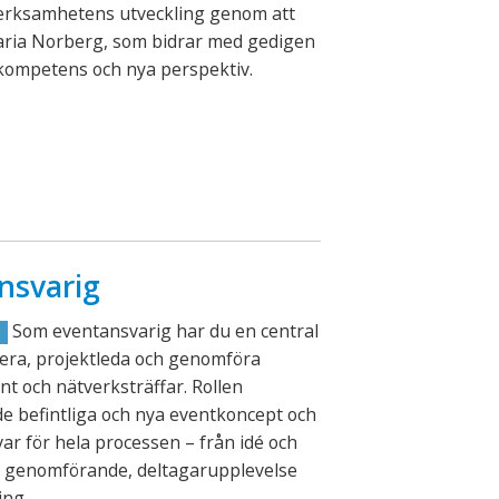
verksamhetens utveckling genom att
aria Norberg, som bidrar med gedigen
kompetens och nya perspektiv.
nsvarig
Som eventansvarig har du en central
R
lanera, projektleda och genomföra
nt och nätverksträffar. Rollen
e befintliga och nya eventkoncept och
ar för hela processen – från idé och
ll genomförande, deltagarupplevelse
ing.