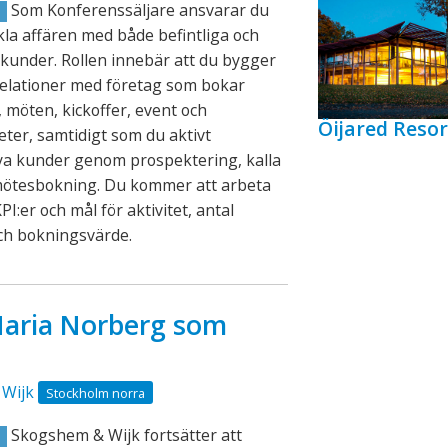
Som Konferenssäljare ansvarar du
R
ckla affären med både befintliga och
kunder. Rollen innebär att du bygger
relationer med företag som bokar
 möten, kickoffer, event och
Öijared Resor
eter, samtidigt som du aktivt
ya kunder genom prospektering, kalla
mötesbokning. Du kommer att arbeta
PI:er och mål för aktivitet, antal
ch bokningsvärde.
aria Norberg som
Wijk
Stockholm norra
Skogshem & Wijk fortsätter att
R