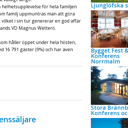
Ljunglöfska s
 helhetsupplevelse för hela familjen
Som familj uppmuntras man att göra
 vilket i sin tur genererar en god affär
rlands VD Magnus Wetterö.
om håller öppet under hela hösten,
med 16 791 gäster (9%) och har även
Bygget Fest 
Konferens
Norrmalm
Stora Bränn
Konferens oc
enssäljare