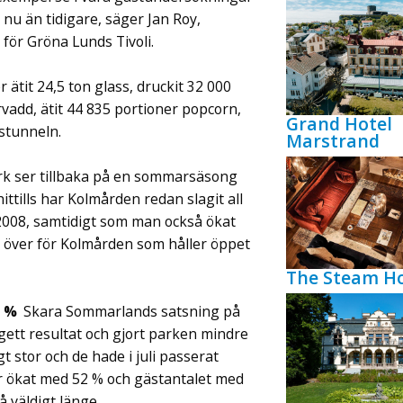
nu än tidigare, säger Jan Roy,
för Gröna Lunds Tivoli.
ätit 24,5 ton glass, druckit 32 000
ervadd, ätit 44 835 portioner popcorn,
Grand Hotel
kstunneln.
Marstrand
k ser tillbaka på en sommarsäsong
ttills har Kolmården redan slagit all
2008, samtidigt som man också ökat
 över för Kolmården som håller öppet
The Steam Ho
2 %
Skara Sommarlands satsning på
gett resultat och gjort parken mindre
 stor och de hade i juli passerat
r ökat med 52 % och gästantalet med
å väldigt länge.