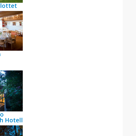
lottet
&
bo
h Hotell