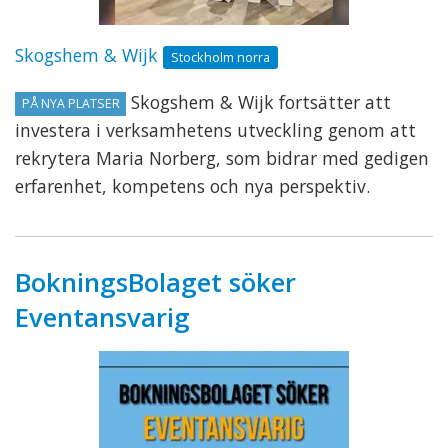
Skogshem & Wijk
Stockholm norra
Skogshem & Wijk fortsätter att
PÅ NYA PLATSER
investera i verksamhetens utveckling genom att
rekrytera Maria Norberg, som bidrar med gedigen
erfarenhet, kompetens och nya perspektiv.
BokningsBolaget söker
Eventansvarig