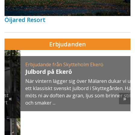
Öijared Resort
Erbjudanden
Erbjudande från Skytteholm Ekerö
Julbord på Ekerö
När vintern lägger sig över Mälaren dukar vi upp
ett klassiskt svenskt julbord i Skyttegården. Här
möts ni av doften av gran, ljus som brinner stilla
«
»
och smaker ...