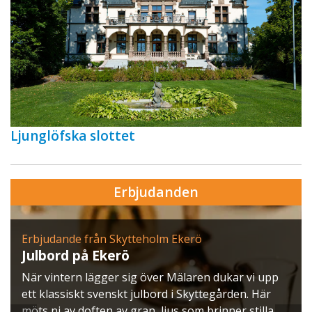
Ljunglöfska slottet
Erbjudanden
Erbjudande från Skytteholm Ekerö
Julbord på Ekerö
När vintern lägger sig över Mälaren dukar vi upp
ett klassiskt svenskt julbord i Skyttegården. Här
möts ni av doften av gran, ljus som brinner stilla