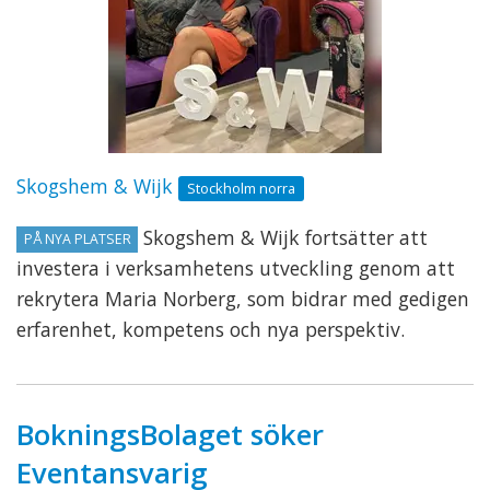
Skogshem & Wijk
Stockholm norra
Skogshem & Wijk fortsätter att
PÅ NYA PLATSER
investera i verksamhetens utveckling genom att
rekrytera Maria Norberg, som bidrar med gedigen
erfarenhet, kompetens och nya perspektiv.
BokningsBolaget söker
Eventansvarig