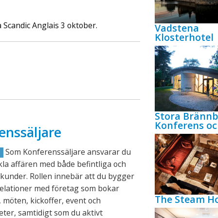
å Scandic Anglais 3 oktober.
Vadstena
Klosterhotel
Stora Bränn
Konferens oc
enssäljare
Som Konferenssäljare ansvarar du
R
ckla affären med både befintliga och
kunder. Rollen innebär att du bygger
relationer med företag som bokar
The Steam Ho
 möten, kickoffer, event och
eter, samtidigt som du aktivt