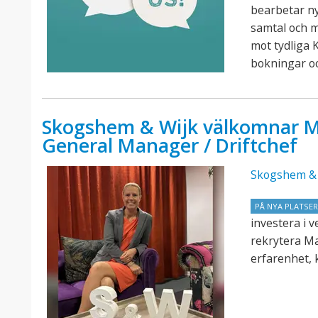
bearbetar n
samtal och 
mot tydliga K
bokningar o
Skogshem & Wijk välkomnar M
General Manager / Driftchef
Skogshem & 
PÅ NYA PLATSE
investera i 
rekrytera M
erfarenhet, 