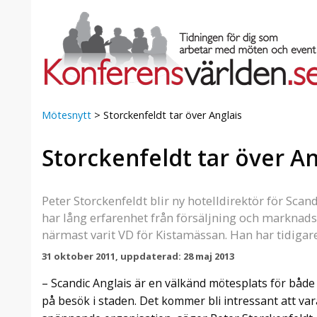
Mötesnytt
>
Storckenfeldt tar över Anglais
Storckenfeldt tar över An
a Foresta
Erbjudande från Sheraton
Villa
Stockholm Hotel
Julerbjudande
Peter Storckenfeldt blir ny hotelldirektör för Scan
mans på
Välkommen att fira in julen
har lång erfarenhet från försäljning och marknad
a – nära
2026 hos oss. Mellan den 23
närmast varit VD för Kistamässan. Han har tidigar
an av att
november och 19 december
et här är
31 oktober 2011, uppdaterad: 28 maj 2013
förvandlar vi våra lokaler till en
faktiskt
stämningsfull mötesplats där
– Scandic Anglais är en välkänd mötesplats för båd
hantverk, tradi ...
på besök i staden. Det kommer bli intressant att va