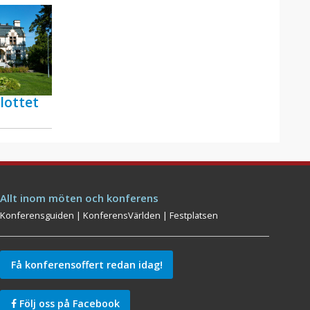
lottet
Allt inom möten och konferens
Konferensguiden
|
KonferensVärlden
|
Festplatsen
Få konferensoffert redan idag!
Följ oss på Facebook