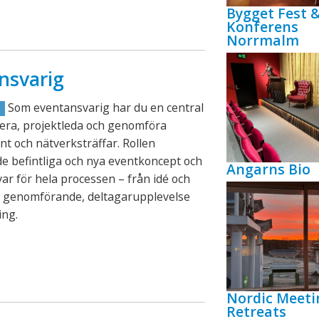
Bygget Fest 
Konferens
Norrmalm
nsvarig
Som eventansvarig har du en central
R
lanera, projektleda och genomföra
nt och nätverksträffar. Rollen
e befintliga och nya eventkoncept och
Angarns Bio
ar för hela processen – från idé och
ll genomförande, deltagarupplevelse
ing.
Nordic Meeti
Retreats