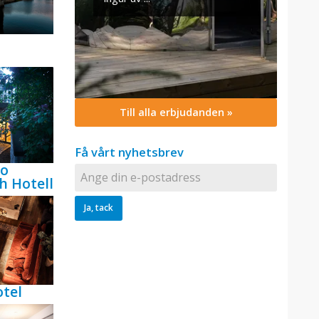
Till alla erbjudanden »
Få vårt nyhetsbrev
bo
h Hotell
tel