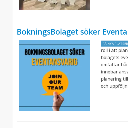
BokningsBolaget söker Eventa
PÅ NYA PLATSE
roll i att p
bolagets eve
omfattar båd
innebär ansv
planering ti
och uppföljn