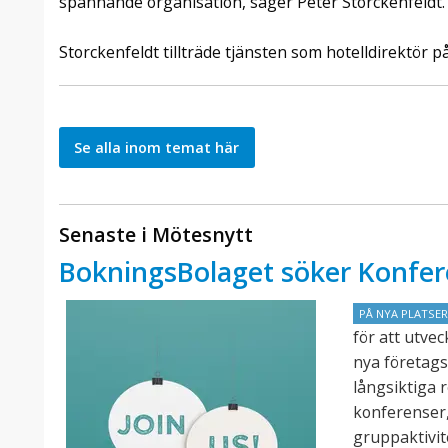
spännande organisation, säger Peter Storckenfeldt.
Storckenfeldt tillträde tjänsten som hotelldirektör p
Se alla inom temat här
Senaste i Mötesnytt
BokningsBolaget söker Konfer
PÅ NYA PLATSE
för att utve
nya företags
långsiktiga 
konferenser,
gruppaktivit