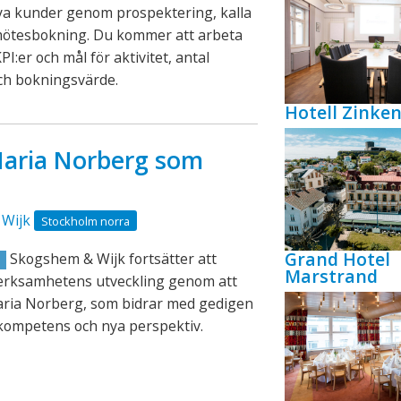
ya kunder genom prospektering, kalla
mötesbokning. Du kommer att arbeta
PI:er och mål för aktivitet, antal
ch bokningsvärde.
Hotell Zink
aria Norberg som
Wijk
Stockholm norra
Grand Hotel
Skogshem & Wijk fortsätter att
R
Marstrand
verksamhetens utveckling genom att
aria Norberg, som bidrar med gedigen
kompetens och nya perspektiv.