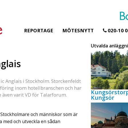
REPORTAGE
MÖTESNYTT
020-10 0
Utvalda anläggn
glais
Erbjudande från Åhus Seaside
Er
H
SPA & Konferens
t
Åhus Seaside Take
dic Anglais i Stockholm. Storckenfeldt
s
Over erbjudande
sföring inom hotellbranschen och har
Kungsörstor
Sa
Ta över ett helt hotell. På
e även varit VD för Talarforum.
Kungsör
ko
stranden i Åhus. För grupper
öv
erbjuder vi en full abonnering
sk
av Åhus Seaside SPA &
e Stockholmare och människor som är
mi
Konferens. Under er vistelse är
ra med och utveckla en sådan
bo
hela hotellet ert ...
ing