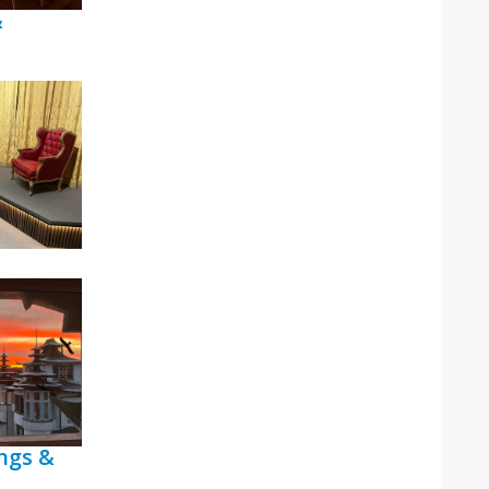
&
ngs &