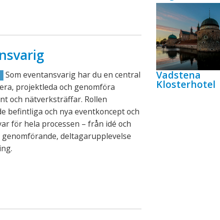
nsvarig
Vadstena
Som eventansvarig har du en central
R
Klosterhotel
lanera, projektleda och genomföra
nt och nätverksträffar. Rollen
e befintliga och nya eventkoncept och
ar för hela processen – från idé och
ll genomförande, deltagarupplevelse
ing.