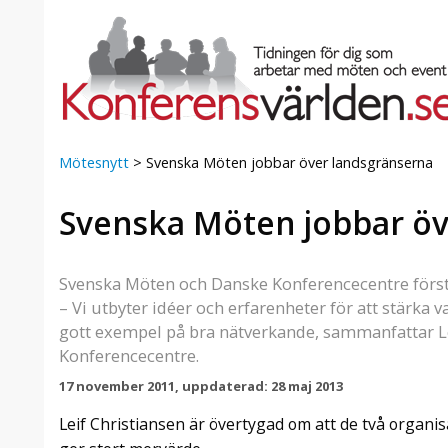
Mötesnytt
>
Svenska Möten jobbar över landsgränserna
Svenska Möten jobbar öv
a Foresta
Erbjudande från Sheraton
Villa
Stockholm Hotel
Julerbjudande
Svenska Möten och Danske Konferencecentre först
mans på
Välkommen att fira in julen
– Vi utbyter idéer och erfarenheter för att stärka 
a – nära
2026 hos oss. Mellan den 23
gott exempel på bra nätverkande, sammanfattar Le
an av att
november och 19 december
Konferencecentre.
et här är
förvandlar vi våra lokaler till en
faktiskt
stämningsfull mötesplats där
17 november 2011, uppdaterad: 28 maj 2013
hantverk, tradi ...
Leif Christiansen är övertygad om att de två organi