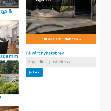
ngs &
Till alla erbjudanden »
Få vårt nyhetsbrev
ensdamm
p