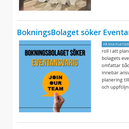
BokningsBolaget söker Eventa
PÅ NYA PLATSE
roll i att p
bolagets eve
omfattar båd
innebär ansv
planering ti
och uppföljn