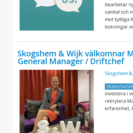
bearbetar n
samtal och 
mot tydliga K
bokningar o
Skogshem & Wijk välkomnar M
General Manager / Driftchef
Skogshem & 
PÅ NYA PLATSE
investera i 
rekrytera M
erfarenhet, 