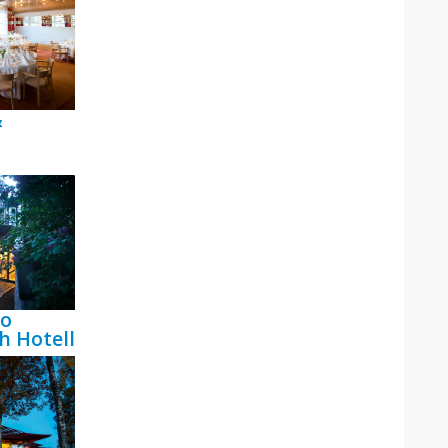
&
bo
h Hotell