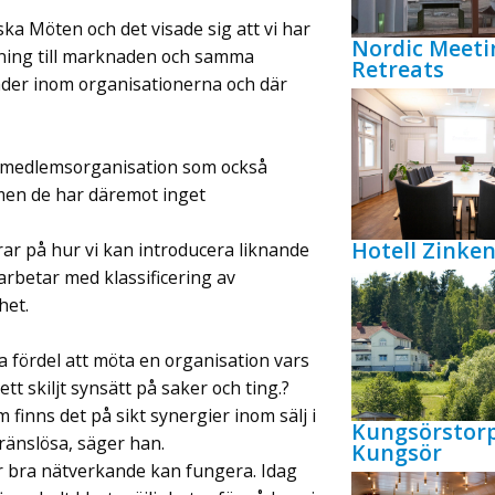
ska Möten och det visade sig att vi har
Nordic Meeti
llning till marknaden och samma
Retreats
lnader inom organisationerna och där
 medlemsorganisation som också
n de har däremot inget
Hotell Zink
rar på hur vi kan introducera liknande
 arbetar med klassificering av
het.
fördel att möta en organisation vars
tt skiljt synsätt på saker och ting.?
finns det på sikt synergier inom sälj i
Kungsörstor
ränslösa, säger han.
Kungsör
r bra nätverkande kan fungera. Idag