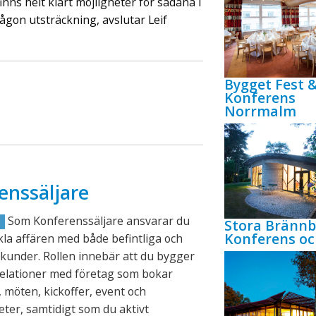
inns helt klart möjligheter för sådana i
någon utsträckning, avslutar Leif
Bygget Fest 
Konferens
Norrmalm
enssäljare
Som Konferenssäljare ansvarar du
Stora Bränn
R
Konferens oc
ckla affären med både befintliga och
kunder. Rollen innebär att du bygger
relationer med företag som bokar
 möten, kickoffer, event och
eter, samtidigt som du aktivt