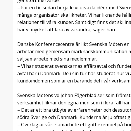
ger stort mervärde.
– För en tid sedan började vi utväxla idéer med Sven
många organisatoriska likheter. Vi har liknande hå
relationer till våra kunder. Samtidigt finns det skil
har vi mycket att lära av varandra, säger han.
Danske Konferencecentre är likt Svenska Möten en
arbetar med gemensam marknadskommunikation me
säljsamarbete med sina medlemmar.
– Vi har studerat svenskarnas affärsavtal och funde
avtal här i Danmark. De i sin tur har studerat hur vi
kundomdömen som är en bärande del i vår verksam
Svenska Mötens vd Johan Fägerblad ser som främsta 
verksamhet liknar den egna men som i flera fall har e
– Det är ett bra utbyte av erfarenheter och dessutom 
södra Sverige och Danmark. Kunderna är ju oftast g
– Överlag är vårt samarbete ett gott exempel på hu