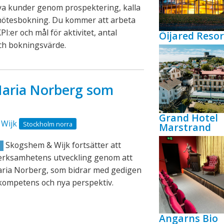
ya kunder genom prospektering, kalla
mötesbokning. Du kommer att arbeta
PI:er och mål för aktivitet, antal
Öijared Resor
ch bokningsvärde.
aria Norberg som
Grand Hotel
Wijk
Stockholm norra
Marstrand
Skogshem & Wijk fortsätter att
R
verksamhetens utveckling genom att
aria Norberg, som bidrar med gedigen
kompetens och nya perspektiv.
Angarns Bio