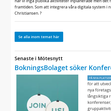
har vi inga publika aktiviteter inplanerade men det f
framtiden. Som att integrera våra digitala system i 
Christiansen. ?
Se alla inom temat här
Senaste i Mötesnytt
BokningsBolaget söker Konfer
PÅ NYA PLATSE
för att utve
nya företags
långsiktiga 
konferenser,
gruppaktivit