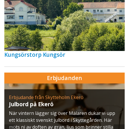
Kungsörstorp Kungsör
Erbjudanden
Erbjudande från Skytteholm Ekerö
Julbord på Ekerö
När vintern lägger sig över Mälaren dukar vi upp
ett klassiskt svenskt julbord i Skyttegården. Här
möts ni av doften av gran, ljus som brinner stilla