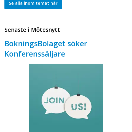
Se alla inom temat här
Senaste i Mötesnytt
BokningsBolaget söker
Konferenssäljare