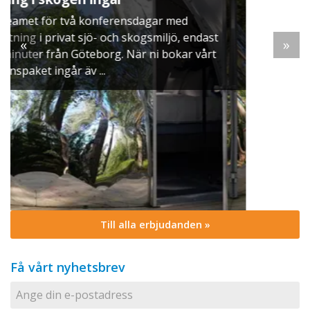
När vintern lägger sig över Mälaren dukar vi 
ett klassiskt svenskt julbord i Skyttegården. Hä
endast
möts ni av doften av gran, ljus som brinner stil
«
»
 vårt
och smaker ...
Till alla erbjudanden »
Få vårt nyhetsbrev