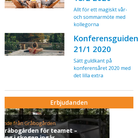
Allt för ett magiskt vår-
och sommarmöte med
kollegorna
Konferensguide
21/1 2020
Sätt guldkant på
konferensåret 2020 med
det lilla extra
Erbjudanden
Erbjudande från Skytteholm Ekerö
Julbord på Ekerö