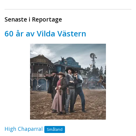
Senaste i Reportage
60 år av Vilda Västern
High Chaparral
Småland