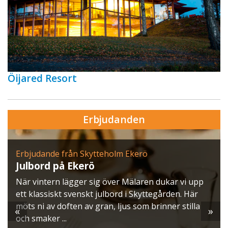
Öijared Resort
Erbjudanden
Erbjudande från Skytteholm Ekerö
Julbord på Ekerö
När vintern lägger sig över Mälaren dukar vi upp
ett klassiskt svenskt julbord i Skyttegården. Här
möts ni av doften av gran, ljus som brinner stilla
«
»
och smaker ...