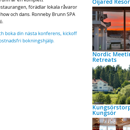
Öijared Resor
taurangen, förädlar lokala råvaror
 show och dans. Ronneby Brunn SPA
jö.
 boka din nästa konferens, kickoff
ostnadsfri bokningshjälp.
Nordic Meeti
Retreats
Kungsörstor
Kungsör