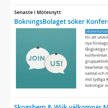
Senaste i Mötesnytt
BokningsBolaget söker Konfer
PÅ NYA PLATSE
för att utve
nya företags
långsiktiga 
konferenser,
gruppaktivit
bearbetar n
samtal och 
mot tydliga K
bokningar o
Skogshem & Wijk välkomnar M