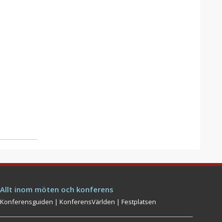
Allt inom möten och konferens
Konferensguiden
|
KonferensVärlden
|
Festplatsen