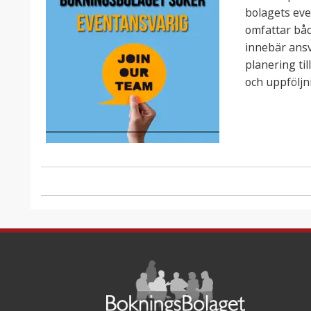
bolagets eve
omfattar båd
innebär ansv
planering ti
och uppföljn