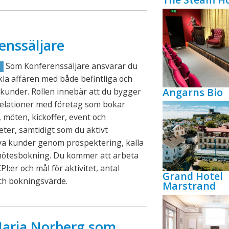
enssäljare
Som Konferenssäljare ansvarar du
R
ckla affären med både befintliga och
Angarns Bio
kunder. Rollen innebär att du bygger
relationer med företag som bokar
 möten, kickoffer, event och
eter, samtidigt som du aktivt
ya kunder genom prospektering, kalla
mötesbokning. Du kommer att arbeta
PI:er och mål för aktivitet, antal
Grand Hotel
ch bokningsvärde.
Marstrand
aria Norberg som