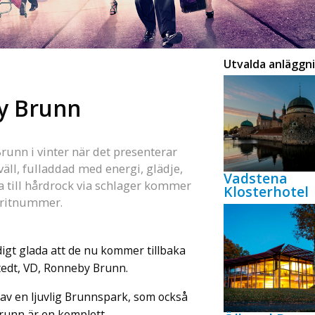
Utvalda anläggn
y Brunn
unn i vinter när det presenterar
l, fulladdad med energi, glädje,
Vadstena
a till hårdrock via schlager kommer
Klosterhotel
oritnummer.
digt glada att de nu kommer tillbaka
edt, VD, Ronneby Brunn.
av en ljuvlig Brunnspark, som också
Brunn är en komplett