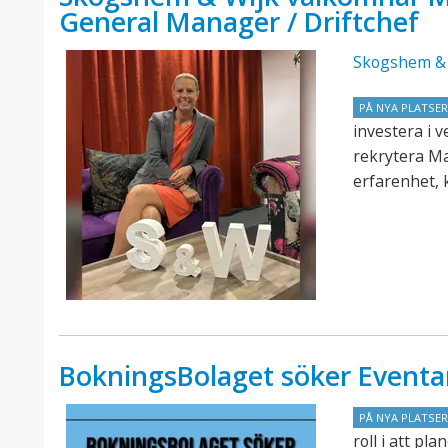
General Manager / Driftchef
Skogshem & 
PÅ NYA PLATSE
investera i 
rekrytera M
erfarenhet, 
BokningsBolaget söker Eventa
PÅ NYA PLATSE
roll i att p