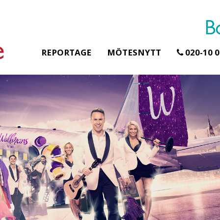
REPORTAGE
MÖTESNYTT
020-10 0
Erbjudande från Åhus Seaside
Erbjudande från Gr
Hela Gråbogård
SPA & Konferens
teamet – glamp
Åhus Seaside Take
skogen ingår
Over erbjudande
Samla teamet för tv
Ta över ett helt hotell. På
konferensdagar me
stranden i Åhus. För grupper
övernattning i privat
erbjuder vi en full abonnering
skogsmiljö, endast 
av Åhus Seaside SPA &
minuter från Götebor
Konferens. Under er vistelse är
bokar vårt konferen
hela hotellet ert ...
ingår äv ...