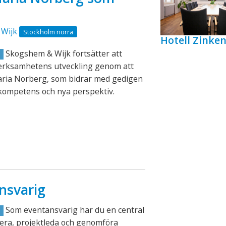
Wijk
Stockholm norra
Hotell Zink
Skogshem & Wijk fortsätter att
R
verksamhetens utveckling genom att
aria Norberg, som bidrar med gedigen
kompetens och nya perspektiv.
nsvarig
Som eventansvarig har du en central
R
lanera, projektleda och genomföra