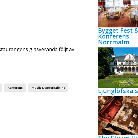
Bygget Fest 
Konferens
Norrmalm
taurangens glasveranda följt av
Konferens
Musik & underhållning
Ljunglöfska s
The Steam Ho