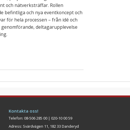
nt och nätverksträffar. Rollen
e befintliga och nya eventkoncept och
ar för hela processen – från idé och
ll genomförande, deltagarupplevelse
ing.
Kontakta oss!
Telefon: 08-506 285 00 | 020-10 00 59
Adress: Svärdvägen 11, 182 33 Danderyd