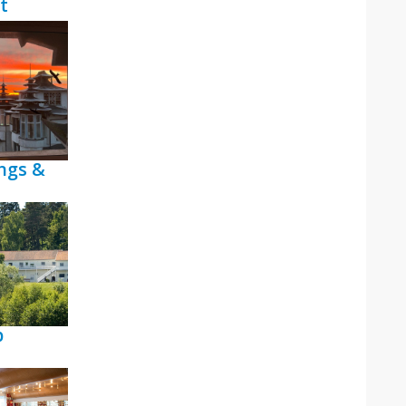
t
ngs &
p