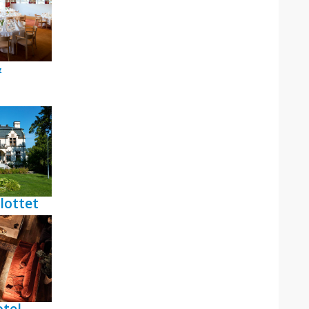
&
lottet
tel