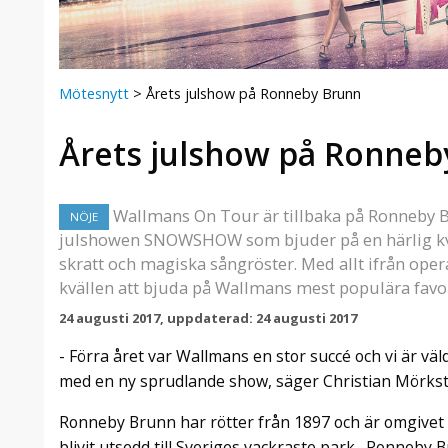
Mötesnytt
>
Årets julshow på Ronneby Brunn
Årets julshow på Ronneb
Wallmans On Tour är tillbaka på Ronneby Br
NÖJE
julshowen SNOWSHOW som bjuder på en härlig kväl
skratt och magiska sångröster. Med allt ifrån oper
kvällen att bjuda på Wallmans mest populära fav
24 augusti 2017, uppdaterad: 24 augusti 2017
- Förra året var Wallmans en stor succé och vi är väl
med en ny sprudlande show, säger Christian Mörkst
Ronneby Brunn har rötter från 1897 och är omgivet 
blivit utsedd till Sveriges vackraste park. Ronneby 