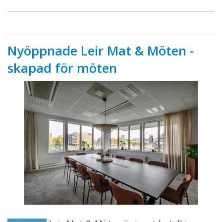
Nyöppnade Leir Mat & Möten -
skapad för möten