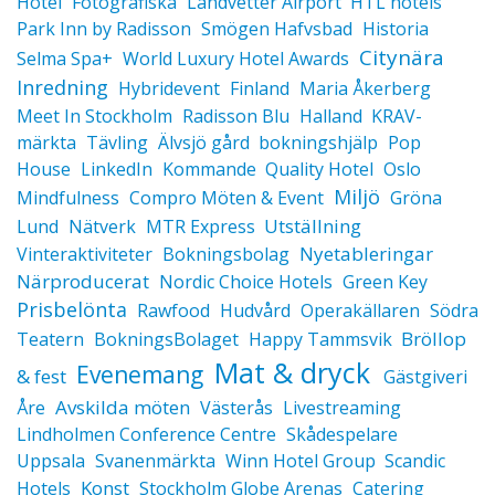
Hotel
Fotografiska
Landvetter Airport
HTL hotels
Park Inn by Radisson
Smögen Hafvsbad
Historia
Citynära
Selma Spa+
World Luxury Hotel Awards
Inredning
Hybridevent
Finland
Maria Åkerberg
Meet In Stockholm
Radisson Blu
Halland
KRAV-
märkta
Tävling
Älvsjö gård
bokningshjälp
Pop
House
LinkedIn
Kommande
Quality Hotel
Oslo
Miljö
Mindfulness
Compro Möten & Event
Gröna
Utställning
Lund
Nätverk
MTR Express
Nyetableringar
Vinteraktiviteter
Bokningsbolag
Närproducerat
Nordic Choice Hotels
Green Key
Prisbelönta
Rawfood
Hudvård
Operakällaren
Södra
Bröllop
Teatern
BokningsBolaget
Happy Tammsvik
Mat & dryck
Evenemang
& fest
Gästgiveri
Avskilda möten
Åre
Västerås
Livestreaming
Lindholmen Conference Centre
Skådespelare
Uppsala
Svanenmärkta
Winn Hotel Group
Scandic
Konst
Hotels
Stockholm Globe Arenas
Catering