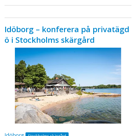
Idöborg – konferera på privatägd
ö i Stockholms skärgård
Idöborg
Stockholms skärgård