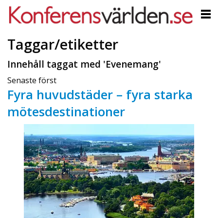
Taggar/etiketter
Innehåll taggat med 'Evenemang'
Senaste först
Fyra huvudstäder – fyra starka
mötesdestinationer