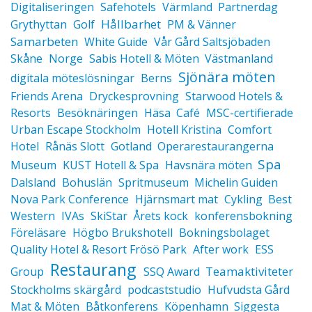
Digitaliseringen
Safehotels
Värmland
Partnerdag
Hållbarhet
Grythyttan
Golf
PM & Vänner
Samarbeten
White Guide
Vår Gård Saltsjöbaden
Skåne
Norge
Sabis Hotell & Möten
Västmanland
Sjönära möten
digitala möteslösningar
Berns
Friends Arena
Dryckesprovning
Starwood Hotels &
Resorts
Besöknäringen
Häsa
Café
MSC-certifierade
Urban Escape Stockholm
Hotell Kristina
Comfort
Hotel
Rånäs Slott
Gotland
Operarestaurangerna
Spa
Museum
KUST Hotell & Spa
Havsnära möten
Dalsland
Bohuslän
Spritmuseum
Michelin Guiden
Nova Park Conference
Hjärnsmart mat
Cykling
Best
Western
IVAs
SkiStar
Årets kock
konferensbokning
Föreläsare
Högbo Brukshotell
Bokningsbolaget
Quality Hotel & Resort Frösö Park
After work
ESS
Restaurang
Teamaktiviteter
Group
SSQ Award
Stockholms skärgård
podcaststudio
Hufvudsta Gård
Mat & Möten
Båtkonferens
Köpenhamn
Siggesta