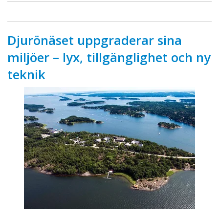
Djurönäset uppgraderar sina
miljöer – lyx, tillgänglighet och ny
teknik