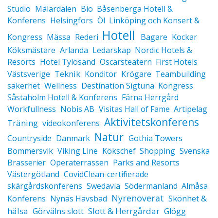
Studio
Mälardalen
Bio
Båsenberga Hotell &
Konferens
Helsingfors
Öl
Linköping och Konsert &
Hotell
Kongress
Mässa
Rederi
Bagare
Kockar
Köksmästare
Arlanda
Ledarskap
Nordic Hotels &
Resorts
Hotel Tylösand
Oscarsteatern
First Hotels
Teknik
Västsverige
Konditor
Krögare
Teambuilding
säkerhet
Wellness
Destination Sigtuna
Kongress
Såstaholm Hotell & Konferens
Färna Herrgård
Workfullness
Nobis AB
Visitas Hall of Fame
Artipelag
Aktivitetskonferens
Träning
videokonferens
Natur
Countryside
Danmark
Gothia Towers
Bommersvik
Viking Line
Kökschef
Shopping
Svenska
Brasserier
Operaterrassen
Parks and Resorts
Västergötland
CovidClean-certifierade
skärgårdskonferens
Swedavia
Södermanland
Almåsa
Nyrenoverat
Skönhet &
Konferens
Nynäs Havsbad
hälsa
Slott & Herrgårdar
Görvälns slott
Glögg