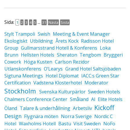
Sida:
...
1
2
3
4
5
31
Nästa
Sista
Stylt Trampoli
Swish
Meeting & Event Manager
Ekologiskt
Utbildning
Årets Kock
Radisson Hotel
Group
Gullmarsstrand Hotell & Konferens
Loka
Brunn
Hellsten Hotels
Sheraton
Tengbom
Bryggeri
Cowork
Höga Kusten
Carlson Rezidor
Utlanskonferens
O’Learys
Grand Hotel Saltsjöbaden
Sigtuna Meetings
Hotel Diplomat
IACC:s Green Star
Certification
Vadstena Klosterhotel
Moderator
Stockholm
Svenska Kulturpärlor
Sweden Hotels
Chalmers Conference Center
Småland
AI
Elite Hotels
Kickoff
Öland
Talare & underhållning
Arbetsliv
Design
Flygnära möten
Norra Sverige
Nordic C
Hotel
Waxholms Hotell
Bastu
Visit Sweden
NoFo