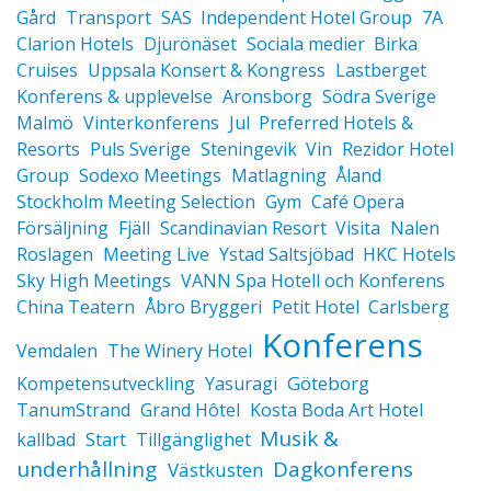
Gård
Transport
SAS
Independent Hotel Group
7A
Clarion Hotels
Djurönäset
Sociala medier
Birka
Cruises
Uppsala Konsert & Kongress
Lastberget
Konferens & upplevelse
Aronsborg
Södra Sverige
Malmö
Vinterkonferens
Jul
Preferred Hotels &
Resorts
Puls Sverige
Steningevik
Vin
Rezidor Hotel
Group
Sodexo Meetings
Matlagning
Åland
Stockholm Meeting Selection
Gym
Café Opera
Försäljning
Fjäll
Scandinavian Resort
Visita
Nalen
Roslagen
Meeting Live
Ystad Saltsjöbad
HKC Hotels
Sky High Meetings
VANN Spa Hotell och Konferens
China Teatern
Åbro Bryggeri
Petit Hotel
Carlsberg
Konferens
Vemdalen
The Winery Hotel
Göteborg
Kompetensutveckling
Yasuragi
TanumStrand
Grand Hôtel
Kosta Boda Art Hotel
Musik &
kallbad
Start
Tillgänglighet
underhållning
Dagkonferens
Västkusten