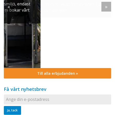
möts ni av doften av gran, ljus som brinner stilla
«
»
och smaker ...
Till alla erbjudanden »
Få vårt nyhetsbrev