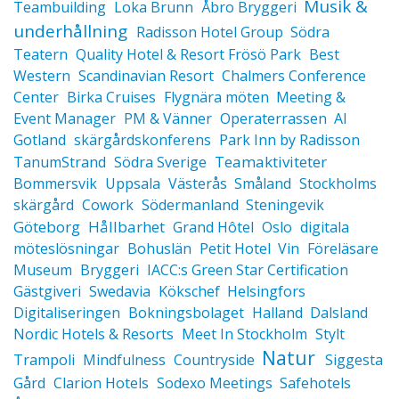
Musik &
Teambuilding
Loka Brunn
Åbro Bryggeri
underhållning
Radisson Hotel Group
Södra
Teatern
Quality Hotel & Resort Frösö Park
Best
Western
Scandinavian Resort
Chalmers Conference
Center
Birka Cruises
Flygnära möten
Meeting &
Event Manager
PM & Vänner
Operaterrassen
AI
Gotland
skärgårdskonferens
Park Inn by Radisson
Teamaktiviteter
TanumStrand
Södra Sverige
Bommersvik
Uppsala
Västerås
Småland
Stockholms
skärgård
Cowork
Södermanland
Steningevik
Göteborg
Hållbarhet
Grand Hôtel
Oslo
digitala
möteslösningar
Bohuslän
Petit Hotel
Vin
Föreläsare
Museum
Bryggeri
IACC:s Green Star Certification
Gästgiveri
Swedavia
Kökschef
Helsingfors
Digitaliseringen
Bokningsbolaget
Halland
Dalsland
Nordic Hotels & Resorts
Meet In Stockholm
Stylt
Natur
Trampoli
Mindfulness
Countryside
Siggesta
Gård
Clarion Hotels
Sodexo Meetings
Safehotels