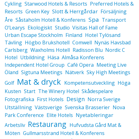
Cykling
Starwood Hotels & Resorts
Preferred Hotels &
Slott & Herrgårdar
Resorts
Green Key
Försäljning
Spa
Åre
Såstaholm Hotell & Konferens
Transport
O’Learys
Ekologiskt
Studio
Visitas Hall of Fame
Urban Escape Stockholm
Finland
Hotel Tylösand
Tävling
Högbo Brukshotell
Comwell
Nynäs Havsbad
Carlsberg
Waxholms Hotell
Radisson Blu
Nordic C
Hotel
Utbildning
Häsa
Almåsa Konferens
Independent Hotel Group
Café Opera
Meeting Live
Öland
Sigtuna Meetings
Nätverk
Sky High Meetings
Mat & dryck
Golf
Kompetensutveckling
Höga
Kusten
Start
The Winery Hotel
Skådespelare
Design
Fotografiska
First Hotels
Norra Sverige
Utställning
Västsverige
Svenska Brasserier
Nova
Nyetableringar
Park Conference
Elite Hotels
Restaurang
Arbetsliv
Hufvudsta Gård Mat &
Möten
Gullmarsstrand Hotell & Konferens