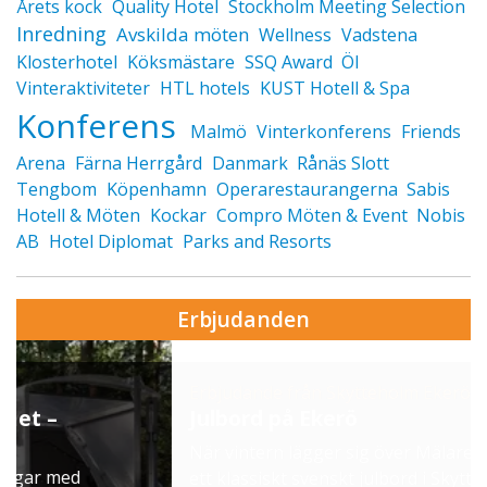
Årets kock
Quality Hotel
Stockholm Meeting Selection
Inredning
Avskilda möten
Wellness
Vadstena
Klosterhotel
Köksmästare
SSQ Award
Öl
Vinteraktiviteter
HTL hotels
KUST Hotell & Spa
Konferens
Malmö
Vinterkonferens
Friends
Arena
Färna Herrgård
Danmark
Rånäs Slott
Tengbom
Köpenhamn
Operarestaurangerna
Sabis
Hotell & Möten
Kockar
Compro Möten & Event
Nobis
AB
Hotel Diplomat
Parks and Resorts
Erbjudanden
Erbjudande från Skytteholm Ekerö
Julbord på Ekerö
När vintern lägger sig över Mälaren dukar vi upp
ett klassiskt svenskt julbord i Skyttegården. Här