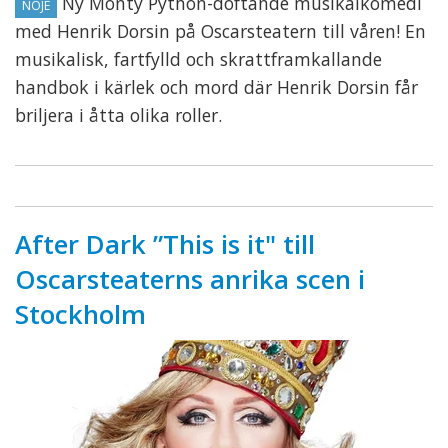
Ny Monty Python-doftande musikalkomedi
NÖJE
med Henrik Dorsin på Oscarsteatern till våren! En
musikalisk, fartfylld och skrattframkallande
handbok i kärlek och mord där Henrik Dorsin får
briljera i åtta olika roller.
After Dark ”This is it" till
Oscarsteaterns anrika scen i
Stockholm