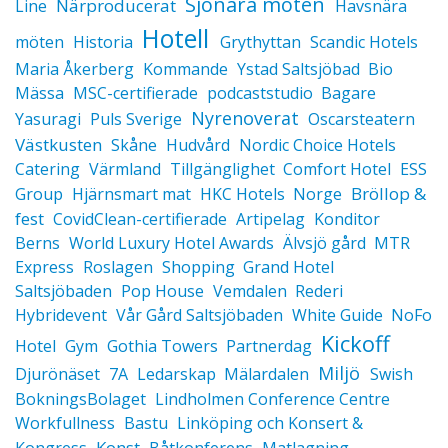
Sjönära möten
Närproducerat
Line
Havsnära
Hotell
möten
Historia
Grythyttan
Scandic Hotels
Maria Åkerberg
Kommande
Ystad Saltsjöbad
Bio
Mässa
MSC-certifierade
podcaststudio
Bagare
Nyrenoverat
Yasuragi
Puls Sverige
Oscarsteatern
Västkusten
Skåne
Hudvård
Nordic Choice Hotels
Catering
Värmland
Tillgänglighet
Comfort Hotel
ESS
Bröllop &
Group
Hjärnsmart mat
HKC Hotels
Norge
fest
CovidClean-certifierade
Artipelag
Konditor
Berns
World Luxury Hotel Awards
Älvsjö gård
MTR
Express
Roslagen
Shopping
Grand Hotel
Saltsjöbaden
Pop House
Vemdalen
Rederi
Hybridevent
Vår Gård Saltsjöbaden
White Guide
NoFo
Kickoff
Hotel
Gym
Gothia Towers
Partnerdag
Miljö
Djurönäset
7A
Ledarskap
Mälardalen
Swish
BokningsBolaget
Lindholmen Conference Centre
Workfullness
Bastu
Linköping och Konsert &
Konst