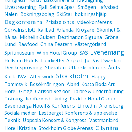
Kongress
Båtkonferens
Matlagning
Livestreaming
Fjäll
Selma Spa+
Smögen Hafvsbad
Nalen
Bokningsbolag
SkiStar
bokningshjälp
Dagkonferens
Prisbelönta
videokonferens
Skönhet &
Görvälns slott
kallbad
Arlanda
Krögare
hälsa
Michelin Guiden
Destination Sigtuna
Gröna
Lund
Rawfood
China Teatern
Västergötland
Evenemang
Spritmuseum
Winn Hotel Group
SAS
Hellsten Hotels
Landvetter Airport
Jul
Visit Sweden
Dryckesprovning
Sheraton
Utlanskonferens
Årets
Stockholm
Kock
IVAs
After work
Happy
Tammsvik
Besöknäringen
Åland
Kosta Boda Art
Hotel
Glögg
Carlson Rezidor
Talare & underhållning
Träning
konferensbokning
Rezidor Hotel Group
Båsenberga Hotell & Konferens
LinkedIn
Aronsborg
Sociala medier
Lastberget Konferens & upplevelse
Teknik
Uppsala Konsert & Kongress
Västmanland
Citynära
Hotell Kristina
Stockholm Globe Arenas