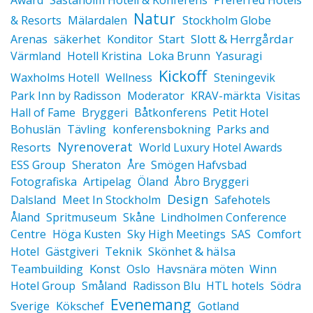
Award
Såstaholm Hotell & Konferens
Preferred Hotels
Natur
& Resorts
Mälardalen
Stockholm Globe
Slott & Herrgårdar
Arenas
säkerhet
Konditor
Start
Värmland
Hotell Kristina
Loka Brunn
Yasuragi
Kickoff
Waxholms Hotell
Wellness
Steningevik
Park Inn by Radisson
Moderator
KRAV-märkta
Visitas
Hall of Fame
Bryggeri
Båtkonferens
Petit Hotel
Bohuslän
Tävling
konferensbokning
Parks and
Nyrenoverat
Resorts
World Luxury Hotel Awards
ESS Group
Sheraton
Åre
Smögen Hafvsbad
Fotografiska
Artipelag
Öland
Åbro Bryggeri
Design
Dalsland
Meet In Stockholm
Safehotels
Åland
Spritmuseum
Skåne
Lindholmen Conference
Centre
Höga Kusten
Sky High Meetings
SAS
Comfort
Teknik
Skönhet & hälsa
Hotel
Gästgiveri
Konst
Teambuilding
Oslo
Havsnära möten
Winn
Hotel Group
Småland
Radisson Blu
HTL hotels
Södra
Evenemang
Sverige
Kökschef
Gotland