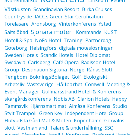
Svanenmärkta
LinkedIn
Rederi
Västkusten
Scandinavian Resort
Birka Cruises
Countryside
IACC:s Green Star Certification
Föreläsare
Aronsborg
Vinterkonferens
Ystad
Sjönära möten
Saltsjöbad
Kommande
KUST
Träning
Hotell & Spa
NoFo Hotel
Partnerdag
Göteborg
Helsingfors
digitala möteslösningar
Sweden Hotels
Scandic Hotels
Hotel Diplomat
Swedavia
Carlsberg
Café Opera
Radisson Hotel
Group
Destination Sigtuna
Norge
Rånäs Slott
Tengbom
BokningsBolaget
Golf
Ekologiskt
Hållbarhet
Arbetsliv
Västsverige
Comwell
Meeting &
Event Manager
Gullmarsstrand Hotell & Konferens
skärgårdskonferens
Nobis AB
Clarion Hotels
Happy
Tammsvik
Hjärnsmart mat
Almåsa Konferens
Studio
Stylt Trampoli
Green Key
Independent Hotel Group
Hufvudsta Gård Mat & Möten
Köpenhamn
Görvälns
slott
Västmanland
Talare & underhållning
SSQ