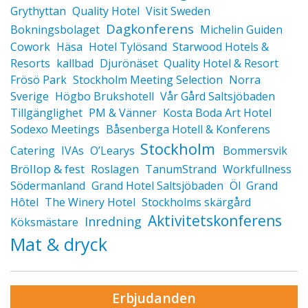
Grythyttan
Quality Hotel
Visit Sweden
Dagkonferens
Bokningsbolaget
Michelin Guiden
Cowork
Häsa
Hotel Tylösand
Starwood Hotels &
Resorts
kallbad
Djurönäset
Quality Hotel & Resort
Frösö Park
Stockholm Meeting Selection
Norra
Sverige
Högbo Brukshotell
Vår Gård Saltsjöbaden
Tillgänglighet
PM & Vänner
Kosta Boda Art Hotel
Sodexo Meetings
Båsenberga Hotell & Konferens
Stockholm
Catering
IVAs
O’Learys
Bommersvik
Bröllop & fest
Roslagen
TanumStrand
Workfullness
Södermanland
Grand Hotel Saltsjöbaden
Öl
Grand
Hôtel
The Winery Hotel
Stockholms skärgård
Aktivitetskonferens
Inredning
Köksmästare
Mat & dryck
Erbjudanden