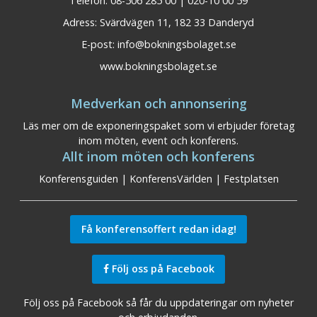
Telefon: 08-506 285 00 | 020-10 00 59
Adress: Svärdvägen 11, 182 33 Danderyd
E-post:
info@bokningsbolaget.se
www.bokningsbolaget.se
Medverkan och annonsering
Läs mer om de exponeringspaket som vi erbjuder företag
inom möten, event och konferens.
Allt inom möten och konferens
Konferensguiden
|
KonferensVärlden
|
Festplatsen
Få konferensoffert redan idag!
Följ oss på Facebook
Följ oss på Facebook så får du uppdateringar om nyheter