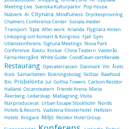
Meeting Live
Svenska Kulturpärlor
Pop House
Citynära
Nätverk
AI
Mindfulness
Dryckesprovning
Chalmers Conference Center
Sociala medier
Spa
Transport
After work
Arlanda
Flygnära möten
Linköping och Konsert & Kongress
Fjäll
Gym
Utlanskonferens
Sigtuna Meetings
Nova Park
Conference
Bastu
Kockar
China Teatern
Västerås
Färna Herrgård
White Guide
CovidClean-certifierade
Restaurang
Operaterrassen
Danmark
Vin
Årets
Samarbeten
Kock
Bokningsbolag
SkiStar
Rawfood
Prisbelönta
Bio
Jul
Gothia Towers
Carlson Rezidor
Halland
Oscarsteatern
Friends Arena
Maria
Åkerberg
Ledarskap
Matlagning
Visita
Närproducerat
Urban Escape Stockholm
Nordic
Hotels & Resorts
Vadstena Klosterhotel
Hellsten
Miljö
Hotels
Krögare
Rezidor Hotel Group
Konferens