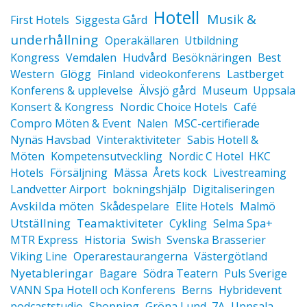
Hotell
Musik &
First Hotels
Siggesta Gård
underhållning
Operakällaren
Utbildning
Kongress
Vemdalen
Hudvård
Besöknäringen
Best
Western
Glögg
Finland
videokonferens
Lastberget
Konferens & upplevelse
Älvsjö gård
Museum
Uppsala
Konsert & Kongress
Nordic Choice Hotels
Café
Compro Möten & Event
Nalen
MSC-certifierade
Nynäs Havsbad
Vinteraktiviteter
Sabis Hotell &
Möten
Kompetensutveckling
Nordic C Hotel
HKC
Hotels
Försäljning
Mässa
Årets kock
Livestreaming
Landvetter Airport
bokningshjälp
Digitaliseringen
Avskilda möten
Skådespelare
Elite Hotels
Malmö
Utställning
Teamaktiviteter
Cykling
Selma Spa+
MTR Express
Historia
Swish
Svenska Brasserier
Viking Line
Operarestaurangerna
Västergötland
Nyetableringar
Bagare
Södra Teatern
Puls Sverige
VANN Spa Hotell och Konferens
Berns
Hybridevent
podcaststudio
Shopping
Gröna Lund
7A
Uppsala