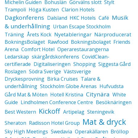
Michelin Guiden
Bohuslän
Görvälns slott
Stylt
Trampoli
Höga Kusten
Clarion Hotels
Dagkonferens
Musik
Dalsland
HKC Hotels
Café
& underhållning
Urban Escape Stockholm
Träning
Nyetableringar
Närproducerat
Årets Kock
BokningsBolaget
Rawfood
Bokningsbolaget
Friends
Arena
Comfort Hotel
Operarestaurangerna
Ledarskap
skärgårdskonferens
CovidClean-
certifierade
Digitaliseringen
Shopping
Siggesta Gård
Roslagen
Södra Sverige
Västsverige
Dryckesprovning
Birka Cruises
Talare &
underhållning
Stockholm Globe Arenas
Hufvudsta
Citynära
Gård Mat & Möten
Hotell Kristina
White
Guide
Lindholmen Conference Centre
Besöknäringen
Kickoff
Best Western
Artipelag
Steningevik
Mat & dryck
Sheraton
Radisson Hotel Group
Bröllop
Sky High Meetings
Swedavia
Operakällaren