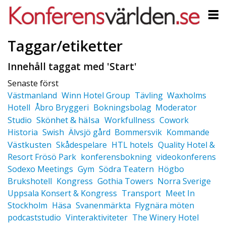
Taggar/etiketter
Innehåll taggat med 'Start'
Senaste först
Västmanland
Winn Hotel Group
Tävling
Waxholms
Hotell
Åbro Bryggeri
Bokningsbolag
Moderator
Skönhet & hälsa
Studio
Workfullness
Cowork
Historia
Swish
Älvsjö gård
Bommersvik
Kommande
Västkusten
Skådespelare
HTL hotels
Quality Hotel &
Resort Frösö Park
konferensbokning
videokonferens
Sodexo Meetings
Gym
Södra Teatern
Högbo
Brukshotell
Kongress
Gothia Towers
Norra Sverige
Uppsala Konsert & Kongress
Transport
Meet In
Stockholm
Häsa
Svanenmärkta
Flygnära möten
podcaststudio
Vinteraktiviteter
The Winery Hotel