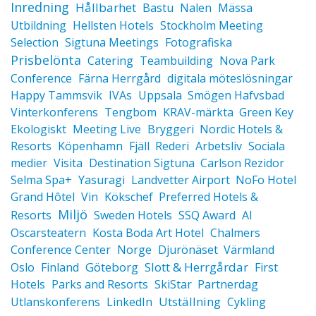
Inredning
Hållbarhet
Bastu
Nalen
Mässa
Utbildning
Hellsten Hotels
Stockholm Meeting
Selection
Sigtuna Meetings
Fotografiska
Prisbelönta
Catering
Teambuilding
Nova Park
Conference
Färna Herrgård
digitala möteslösningar
Happy Tammsvik
IVAs
Uppsala
Smögen Hafvsbad
Vinterkonferens
Tengbom
KRAV-märkta
Green Key
Ekologiskt
Meeting Live
Bryggeri
Nordic Hotels &
Resorts
Köpenhamn
Fjäll
Rederi
Arbetsliv
Sociala
medier
Visita
Destination Sigtuna
Carlson Rezidor
Selma Spa+
Yasuragi
Landvetter Airport
NoFo Hotel
Grand Hôtel
Vin
Kökschef
Preferred Hotels &
Miljö
Resorts
Sweden Hotels
SSQ Award
AI
Oscarsteatern
Kosta Boda Art Hotel
Chalmers
Conference Center
Norge
Djurönäset
Värmland
Göteborg
Slott & Herrgårdar
Oslo
Finland
First
Hotels
Parks and Resorts
SkiStar
Partnerdag
Utställning
Utlanskonferens
LinkedIn
Cykling