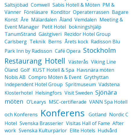
Saltsjöbad
Comwell
Sabis Hotell & Möten
PM &
Vänner
Föreläsare
Konditor
Operaterrassen
Bagare
Konst
Åre
Mälardalen
Åland
Vemdalen
Meeting &
Event Manager
Petit Hotel
bokningshjälp
TanumStrand
Gästgiveri
Rezidor Hotel Group
Teknik
Carlsberg
Berns
Årets kock
Radisson Blu
Stockholm
Park Inn by Radisson
Café Opera
Hotell
Restaurang
Västerås
Viking Line
Öland
Golf
KUST Hotell & Spa
Havsnära möten
Nobis AB
Compro Möten & Event
Grythyttan
Independent Hotel Group
Spritmuseum
Vadstena
Sjönära
Klosterhotel
Helsingfors
Visit Sweden
möten
O’Learys
MSC-certifierade
VANN Spa Hotell
Konferens
och Konferens
Gotland
Nordic C
Hotel
Svenska Brasserier
Visitas Hall of Fame
After
work
Svenska Kulturpärlor
Elite Hotels
Hudvård