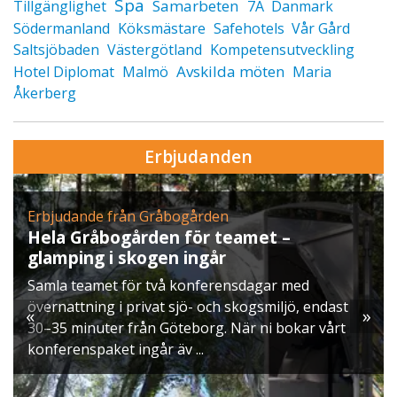
Spa
Samarbeten
Tillgänglighet
7A
Danmark
Södermanland
Köksmästare
Safehotels
Vår Gård
Saltsjöbaden
Västergötland
Kompetensutveckling
Avskilda möten
Hotel Diplomat
Malmö
Maria
Åkerberg
Erbjudanden
gården
Erbjudande från Skytteholm
för teamet –
Julbord på Ekerö
ingår
När vintern lägger sig över
onferensdagar med
ett klassiskt svenskt julbord
ö- och skogsmiljö, endast
möts ni av doften av gran, lj
«
»
borg. När ni bokar vårt
och smaker ...
...