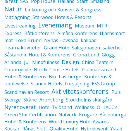
& fest
SAS
Pop House
Halland
Start
Småland
Natur
Linköping och Konsert & Kongress
Matlagning
Starwood Hotels & Resorts
Evenemang
Livestreaming
Museum
MTR
Express
Båtkonferens
Almåsa Konferens
Hjärnsmart
mat
Loka Brunn
Nynäs Havsbad
kallbad
Teamaktiviteter
Grand Hotel Saltsjöbaden
säkerhet
Såstaholm Hotell & Konferens
Gröna Lund
Glögg
Design
Arlanda
Jul
Mindfulness
China Teatern
Countryside
Nordic Choice Hotels
Gullmarsstrand
Hotell & Konferens
Bio
Lastberget Konferens &
upplevelse
Scandic Hotels
Försäljning
ESS Group
Aktivitetskonferens
Scandinavian Resort
Puls
Sverige
Skåne
Aronsborg
Stockholms skärgård
Nyrenoverat
Hotel Tylösand
Wellness
Öl
IACC:s
Green Star Certification
Nätverk
Krögare
Båsenberga
Hotell & Konferens
World Luxury Hotel Awards
Kockar
Rånäs Slott
Quality Hotel
Hybridevent
Ystad