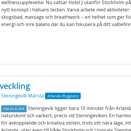
wellnessupplevelse. Nu satsar Hotel J utanför Stockholm på 
nytt koncept i hälsans tecken. Varva arbete med aktiviteter
skogsbad, massage och breathwork – en helhet som ger fö
energi och inre balans där du kan fokusera på ditt välbefin
veckling
Steningevik Märsta
Arlanda (flygplats)
Steningevik ligger bara 10 minuter från Arland
HÄLSA & SPA
naturskönt och vackert, precis vid Steningeviken. En harmon
för avkopplande och kreativa möten, trots sitt nära läge, inte
Arlanda, utan även till både Stockholm och Uppsala. Stenin