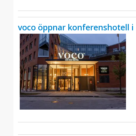
voco öppnar konferenshotell i 