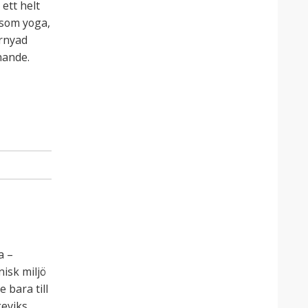
ett helt
 som yoga,
rnyad
nande.
a –
isk miljö
 bara till
geviks