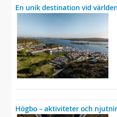
En unik destination vid världe
Högbo – aktiviteter och njutnin