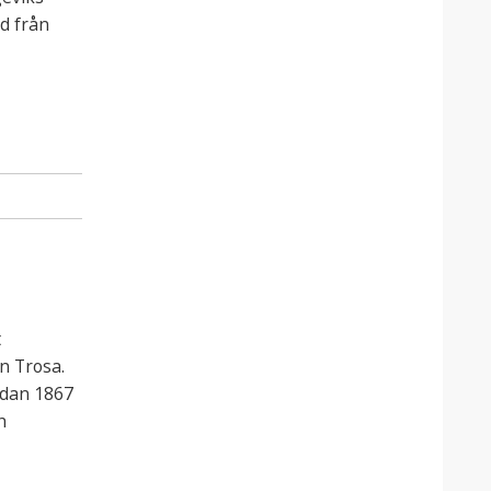
d från
t
en Trosa.
edan 1867
h