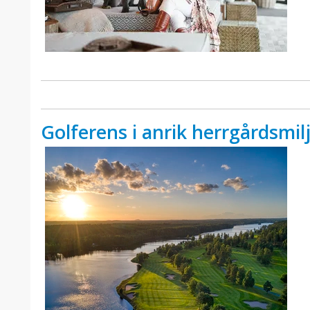
Golferens i anrik herrgårdsmil