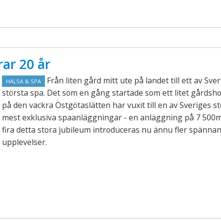
ar 20 år
Från liten gård mitt ute på landet till ett av Sve
HÄLSA & SPA
största spa. Det som en gång startade som ett litet gårdshot
på den vackra Östgötaslätten har vuxit till en av Sveriges s
mest exklusiva spaanläggningar - en anläggning på 7 500m²
fira detta stora jubileum introduceras nu ännu fler spänna
upplevelser.