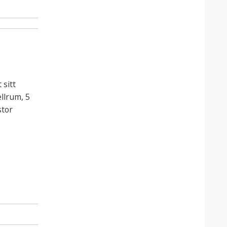
 sitt
ellrum, 5
stor