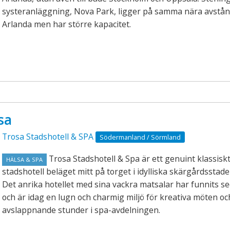
systeranläggning, Nova Park, ligger på samma nära avstån
Arlanda men har större kapacitet.
sa
Trosa Stadshotell & SPA
Södermanland / Sörmland
Trosa Stadshotell & Spa är ett genuint klassisk
HÄLSA & SPA
stadshotell beläget mitt på torget i idylliska skärgårdsstad
Det anrika hotellet med sina vackra matsalar har funnits s
och är idag en lugn och charmig miljö för kreativa möten oc
avslappnande stunder i spa-avdelningen.