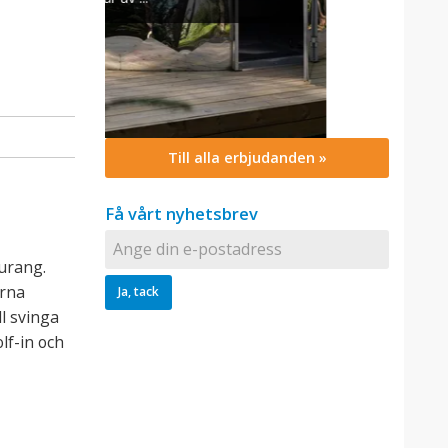
Till alla erbjudanden »
Få vårt nyhetsbrev
aurang.
erna
l svinga
lf-in och