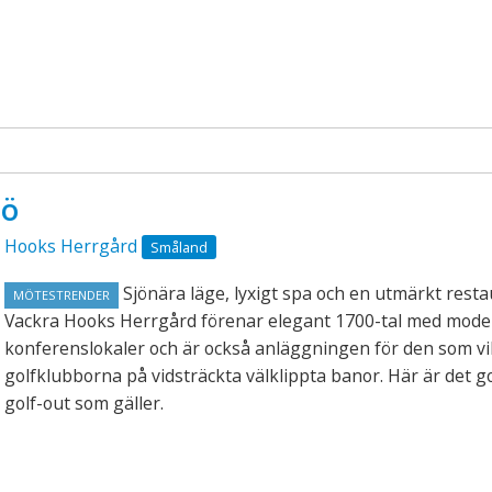
jö
Hooks Herrgård
Småland
Sjönära läge, lyxigt spa och en utmärkt rest
MÖTESTRENDER
Vackra Hooks Herrgård förenar elegant 1700-tal med mod
konferenslokaler och är också anläggningen för den som vil
golfklubborna på vidsträckta välklippta banor. Här är det go
golf-out som gäller.