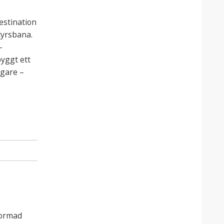
estination
tyrsbana.
-
yggt ett
igare –
formad