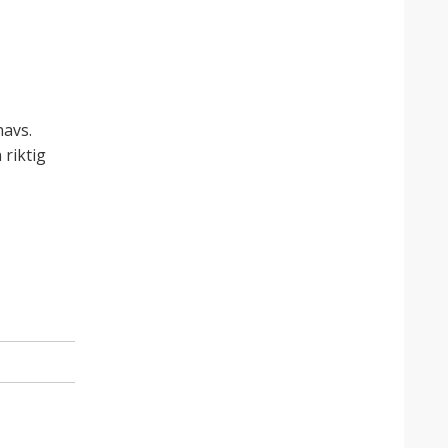
havs.
riktig