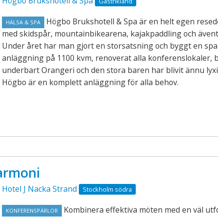
Högbo Brukshotell & Spa
Gästrikland
Högbo Brukshotell & Spa är en helt egen resed
HÄLSA & SPA
med skidspår, mountainbikearena, kajakpaddling och även
Under året har man gjort en storsatsning och byggt en spa
anläggning på 1100 kvm, renoverat alla konferenslokaler, b
underbart Orangeri och den stora baren har blivit ännu lyx
Högbo är en komplett anläggning för alla behov.
harmoni
Hotel J Nacka Strand
Stockholm södra
Kombinera effektiva möten med en väl ut
KONFERENSPÄRLOR