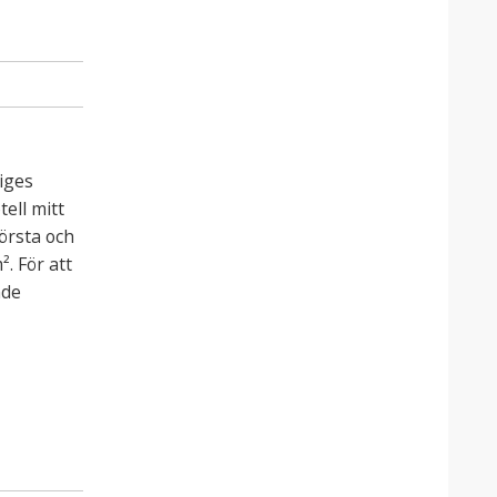
riges
ell mitt
törsta och
. För att
nde