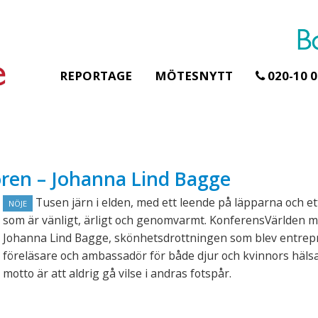
REPORTAGE
MÖTESNYTT
020-10 0
Erbjudande från Åhus Seaside
Erbjudande från Gråb
ren – Johanna Lind Bagge
Hela Gråbogårde
SPA & Konferens
teamet – glampin
Åhus Seaside Take
Tusen järn i elden, med ett leende på läpparna och e
NÖJE
skogen ingår
Over erbjudande
som är vänligt, ärligt och genomvarmt. KonferensVärlden m
Samla teamet för två
Ta över ett helt hotell. På
Johanna Lind Bagge, skönhetsdrottningen som blev entrep
konferensdagar med
stranden i Åhus. För grupper
föreläsare och ambassadör för både djur och kvinnors häls
övernattning i privat s
erbjuder vi en full abonnering
skogsmiljö, endast 30
motto är att aldrig gå vilse i andras fotspår.
av Åhus Seaside SPA &
minuter från Göteborg
Konferens. Under er vistelse är
bokar vårt konferensp
hela hotellet ert ...
ingår äv ...