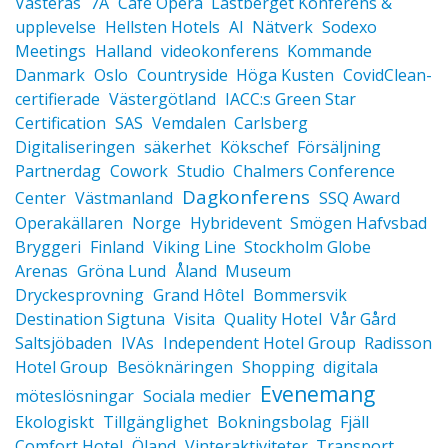
Västerås
7A
Café Opera
Lastberget Konferens &
upplevelse
Hellsten Hotels
AI
Nätverk
Sodexo
Meetings
Halland
videokonferens
Kommande
Danmark
Oslo
Countryside
Höga Kusten
CovidClean-
certifierade
Västergötland
IACC:s Green Star
Certification
SAS
Vemdalen
Carlsberg
Digitaliseringen
säkerhet
Kökschef
Försäljning
Partnerdag
Cowork
Studio
Chalmers Conference
Dagkonferens
Center
Västmanland
SSQ Award
Operakällaren
Norge
Hybridevent
Smögen Hafvsbad
Bryggeri
Finland
Viking Line
Stockholm Globe
Arenas
Gröna Lund
Åland
Museum
Dryckesprovning
Grand Hôtel
Bommersvik
Destination Sigtuna
Visita
Quality Hotel
Vår Gård
Saltsjöbaden
IVAs
Independent Hotel Group
Radisson
Hotel Group
Besöknäringen
Shopping
digitala
Evenemang
möteslösningar
Sociala medier
Ekologiskt
Tillgänglighet
Bokningsbolag
Fjäll
Comfort Hotel
Öland
Vinteraktiviteter
Transport