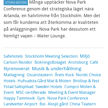
Många upptäcker Nova Park
STORA MÖTEN
Conference genom det strategiska läget nära
Arlanda, en halvtimme från Stockholm. Men det
som får kunderna att återkomma är kvaliteten
på anläggningen. Nova Park har dessutom ett
hemligt vapen – Water Lounge.
Miljö
Safehotels
Stockholm Meeting Selection
Carlson Rezidor
BokningsBolaget
Aronsborg
Café
Musik & underhållning
Nyrenoverat
Matlagning
Oscarsteatern
Årets Kock
Nordic Choice
Bröllop & fest
Hotels
Hufvudsta Gård Mat & Möten
Ystad Saltsjöbad
Sweden Hotels
Compro Möten &
Event
MSC-certifierade
Meeting & Event Manager
Happy Tammsvik
Gym
Nova Park Conference
Landvetter Airport
Bio
Älvsjö gård
China Teatern