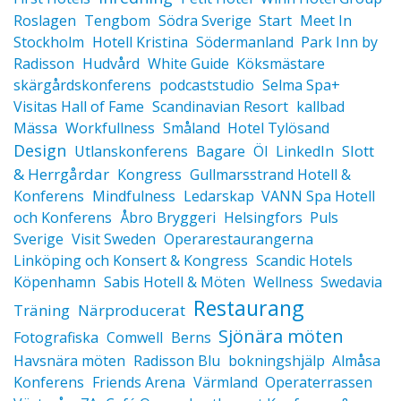
Roslagen
Tengbom
Södra Sverige
Start
Meet In
Stockholm
Hotell Kristina
Södermanland
Park Inn by
Radisson
Hudvård
White Guide
Köksmästare
skärgårdskonferens
podcaststudio
Selma Spa+
Visitas Hall of Fame
Scandinavian Resort
kallbad
Mässa
Workfullness
Småland
Hotel Tylösand
Design
Slott
Utlanskonferens
Bagare
Öl
LinkedIn
& Herrgårdar
Kongress
Gullmarsstrand Hotell &
Konferens
Mindfulness
Ledarskap
VANN Spa Hotell
och Konferens
Åbro Bryggeri
Helsingfors
Puls
Sverige
Visit Sweden
Operarestaurangerna
Linköping och Konsert & Kongress
Scandic Hotels
Köpenhamn
Sabis Hotell & Möten
Wellness
Swedavia
Restaurang
Träning
Närproducerat
Sjönära möten
Fotografiska
Comwell
Berns
Havsnära möten
Radisson Blu
bokningshjälp
Almåsa
Konferens
Friends Arena
Värmland
Operaterrassen