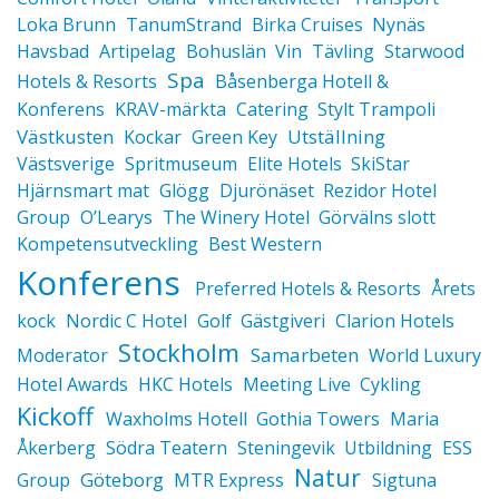
Loka Brunn
TanumStrand
Birka Cruises
Nynäs
Havsbad
Artipelag
Bohuslän
Vin
Tävling
Starwood
Spa
Hotels & Resorts
Båsenberga Hotell &
Konferens
KRAV-märkta
Catering
Stylt Trampoli
Västkusten
Utställning
Kockar
Green Key
Västsverige
Spritmuseum
Elite Hotels
SkiStar
Hjärnsmart mat
Glögg
Djurönäset
Rezidor Hotel
Group
O’Learys
The Winery Hotel
Görvälns slott
Kompetensutveckling
Best Western
Konferens
Preferred Hotels & Resorts
Årets
kock
Nordic C Hotel
Golf
Gästgiveri
Clarion Hotels
Stockholm
Samarbeten
Moderator
World Luxury
Hotel Awards
HKC Hotels
Meeting Live
Cykling
Kickoff
Waxholms Hotell
Gothia Towers
Maria
Åkerberg
Södra Teatern
Steningevik
Utbildning
ESS
Natur
Göteborg
Group
MTR Express
Sigtuna