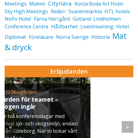
Citynära
Meetings
Malmö
Kosta Boda Art Hotel
Sky High Meetings
Rederi
Svanenmärkta
HTL hotels
NoFo Hotel
Färna Herrgård
Gotland
Lindholmen
Hållbarhet
Conference Centre
Livestreaming
Hotel
Mat
Diplomat
Föreläsare
Norra Sverige
Historia
& dryck
Erbjudanden
Erbjudande från Skytteholm Ekerö
Julbord på Ekerö
När vintern lägger sig över Mälaren dukar vi upp
ett klassiskt svenskt julbord i Skyttegården. Här
möts ni av doften av gran, ljus som brinner stilla
«
»
och smaker ...