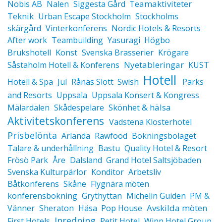
Teamaktiviteter
Nobis AB
Nalen
Siggesta Gård
Teknik
Urban Escape Stockholm
Stockholms
skärgård
Vinterkonferens
Nordic Hotels & Resorts
After work
Teambuilding
Yasuragi
Högbo
Konst
Brukshotell
Svenska Brasserier
Krögare
Nyetableringar
Såstaholm Hotell & Konferens
KUST
Hotell
Hotell & Spa
Jul
Rånäs Slott
Swish
Parks
and Resorts
Uppsala
Uppsala Konsert & Kongress
Skönhet & hälsa
Mälardalen
Skådespelare
Aktivitetskonferens
Vadstena Klosterhotel
Prisbelönta
Arlanda
Rawfood
Bokningsbolaget
Talare & underhållning
Bastu
Quality Hotel & Resort
Frösö Park
Åre
Dalsland
Grand Hotel Saltsjöbaden
Svenska Kulturpärlor
Konditor
Arbetsliv
Båtkonferens
Skåne
Flygnära möten
konferensbokning
Grythyttan
Michelin Guiden
PM &
Avskilda möten
Vänner
Sheraton
Häsa
Pop House
Inredning
First Hotels
Petit Hotel
Winn Hotel Group