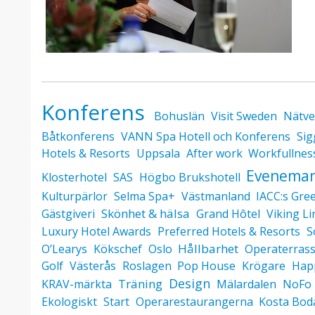
Konferens
Bohuslän
Visit Sweden
Nätve
Båtkonferens
VANN Spa Hotell och Konferens
Sig
Hotels & Resorts
Uppsala
After work
Workfullnes
Evenema
Klosterhotel
SAS
Högbo Brukshotell
Kulturpärlor
Selma Spa+
Västmanland
IACC:s Gree
Skönhet & hälsa
Gästgiveri
Grand Hôtel
Viking Li
Luxury Hotel Awards
Preferred Hotels & Resorts
S
Hållbarhet
O’Learys
Kökschef
Oslo
Operaterras
Golf
Västerås
Roslagen
Pop House
Krögare
Hap
Design
Träning
KRAV-märkta
Mälardalen
NoFo 
Ekologiskt
Start
Operarestaurangerna
Kosta Boda