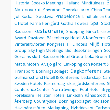
S
Historia
Sodexo Meetings
Halland
Mindfulness
Nyrenoverat
Sheraton
Operakällaren
China Tea
Prisbelönta
Jul
Kockar
Swedavia
Lindholmen Co
Spa
C Hotel
Färna Herrgård
Gothia Towers
Stoc
Restaurang
Radisson
Shopping
Birka Cruise
Award
Rawfood
Båsenberga Hotell & Konferens
G
Miljö
Vinteraktiviteter
Kongress
HTL hotels
Hote
Group
Sky High Meetings
Bio
Besöknäringen
Sö
Görvälns slott
Radisson Hotel Group
Loka Brunn
Mat & Möten
Älvsjö gård
Linköping och Konsert &
Dagkonferens
Transport
BokningsBolaget
Ste
Gullmarsstrand Hotell & Konferens
Ledarskap
Caf
Sweden Hotels
Partnerdag
skärgårdskonferens
S
Conference Center
Norra Sverige
Petit Hotel
Bryg
Föreläsare
Hellsten Hotels
LinkedIn
Rånäs Slott
D
Åkerberg
Countryside
Bokningsbolaget
Radisson
Havsnära möten
Matlagning
Hybridevent
Carlson