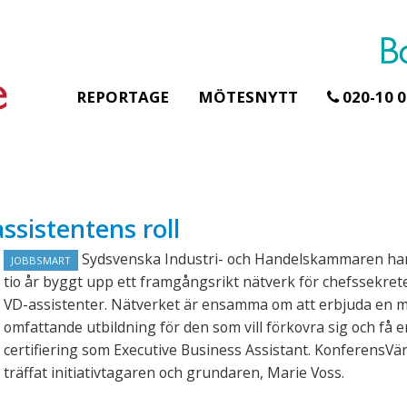
REPORTAGE
MÖTESNYTT
020-10 0
Erbjudande från Åhus Seaside
ssistentens roll
SPA & Konferens
Åhus Seaside Take
Sydsvenska Industri- och Handelskammaren ha
JOBBSMART
Over erbjudande
tio år byggt upp ett framgångsrikt nätverk för chefssekret
Ta över ett helt hotell. På
VD-assistenter. Nätverket är ensamma om att erbjuda en 
stranden i Åhus. För grupper
omfattande utbildning för den som vill förkovra sig och få e
erbjuder vi en full abonnering
certifiering som Executive Business Assistant. KonferensVä
av Åhus Seaside SPA &
Konferens. Under er vistelse är
träffat initiativtagaren och grundaren, Marie Voss.
hela hotellet ert ...