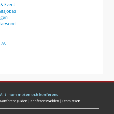
& Event
altsjöbad
ngen
tarwood
7A
Allt inom möten och konferens
Konferensguiden
|
KonferensVärlden
|
Festplatsen