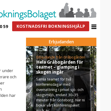
KOSTNADSFRI BOKNINGSHJÄLP
0 59
Erbjudanden
Erbjudande från Gråbogården
Erbj
E
Hela Gråbogården för
Eker
s
teamet – glamping i
Jul
r under
skogen ingår
När v
U
erare och
Samla teamet för två
Mäla
v
mer
konferensdagar med
«
»
klass
m
n
övernattning i privat sjö- och
Skyt
s
skogsmiljö, endast 30–35
rlden har
doft
minuter från Göteborg. När ni
brinn
bokar vårt konferenspaket
ingår äv ...