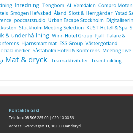
Inredning
ldning
Tengbom
AI
Vemdalen
Compro Möten 
Slott & Herrgårdar
tels
Smögen Hafvsbad
Åland
Ystad S
rence
podcaststudio
Urban Escape Stockholm
Digitaliseri
tkusten
Stockholm Meeting Selection
KUST Hotell & Spa
S
k & underhållning
Winn Hotel Group
Fjäll
Talare &
onferens
Hjärnsmart mat
ESS Group
Västergötland
Sociala medier
Såstaholm Hotell & Konferens
Meeting Live
Mat & dryck
Teamaktiviteter
gi
Teambuilding
Kontakta oss!
Telefon: 08-506 285 00 | 020-10 00 59
Adress: Svärdvägen 11, 182 33 Danderyd