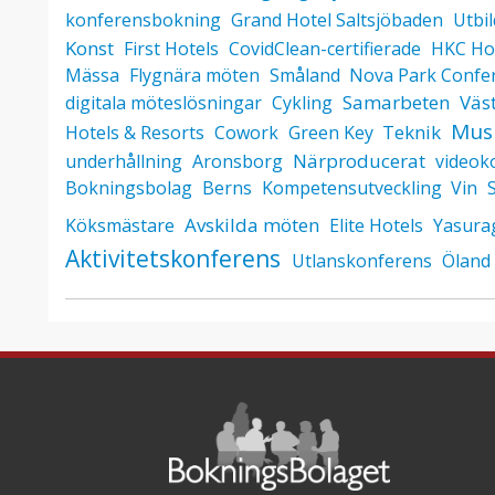
konferensbokning
Grand Hotel Saltsjöbaden
Utbi
Konst
First Hotels
CovidClean-certifierade
HKC Ho
Mässa
Flygnära möten
Småland
Nova Park Confe
Samarbeten
Väs
digitala möteslösningar
Cykling
Musi
Teknik
Hotels & Resorts
Cowork
Green Key
Närproducerat
underhållning
Aronsborg
videok
Bokningsbolag
Berns
Kompetensutveckling
Vin
Avskilda möten
Köksmästare
Elite Hotels
Yasura
Aktivitetskonferens
Utlanskonferens
Öland