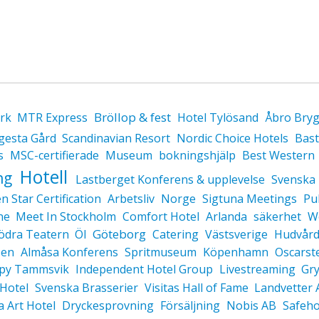
Bröllop & fest
rk
MTR Express
Hotel Tylösand
Åbro Bryg
gesta Gård
Scandinavian Resort
Nordic Choice Hotels
Bas
s
MSC-certifierade
Museum
bokningshjälp
Best Western
Hotell
ng
Lastberget Konferens & upplevelse
Svenska
n Star Certification
Arbetsliv
Norge
Sigtuna Meetings
Pu
ne
Meet In Stockholm
Comfort Hotel
Arlanda
säkerhet
W
Göteborg
ödra Teatern
Öl
Catering
Västsverige
Hudvår
sen
Almåsa Konferens
Spritmuseum
Köpenhamn
Oscarst
py Tammsvik
Independent Hotel Group
Livestreaming
Gry
Hotel
Svenska Brasserier
Visitas Hall of Fame
Landvetter 
 Art Hotel
Dryckesprovning
Försäljning
Nobis AB
Safeho