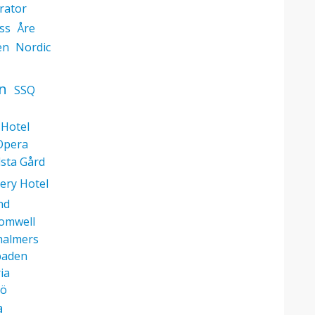
rator
ss
Åre
en
Nordic
n
SSQ
 Hotel
Opera
sta Gård
ery Hotel
nd
omwell
halmers
baden
ia
ö
a