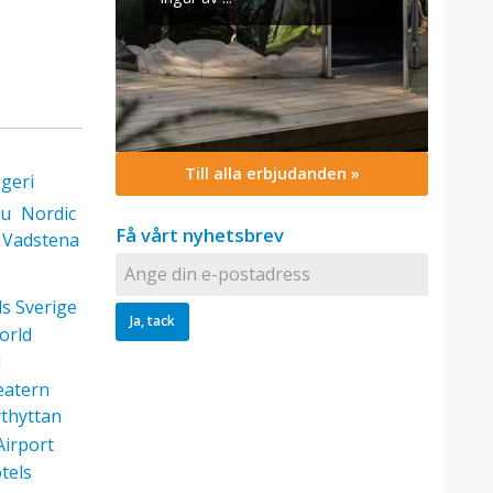
Till alla erbjudanden »
geri
tu
Nordic
Få vårt nyhetsbrev
Vadstena
ls Sverige
orld
d
eatern
thyttan
Airport
tels