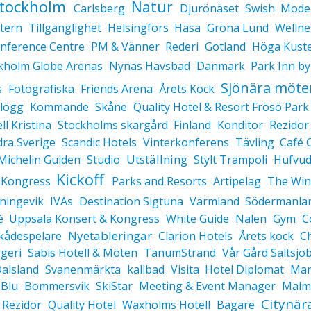
tockholm
Natur
Carlsberg
Djurönäset
Swish
Mode
tern
Tillgänglighet
Helsingfors
Häsa
Gröna Lund
Wellne
nference Centre
PM & Vänner
Rederi
Gotland
Höga Kust
kholm Globe Arenas
Nynäs Havsbad
Danmark
Park Inn by
Sjönära möte
s
Fotografiska
Friends Arena
Årets Kock
lögg
Kommande
Skåne
Quality Hotel & Resort Frösö Park
ll Kristina
Stockholms skärgård
Finland
Konditor
Rezidor
dra Sverige
Scandic Hotels
Vinterkonferens
Tävling
Café 
Utställning
Michelin Guiden
Studio
Stylt Trampoli
Hufvud
Kickoff
 Kongress
Parks and Resorts
Artipelag
The Win
ningevik
IVAs
Destination Sigtuna
Värmland
Södermanla
é
Uppsala Konsert & Kongress
White Guide
Nalen
Gym
C
Nyetableringar
kådespelare
Clarion Hotels
Årets kock
C
geri
Sabis Hotell & Möten
TanumStrand
Vår Gård Saltsjö
alsland
Svanenmärkta
kallbad
Visita
Hotel Diplomat
Mar
 Blu
Bommersvik
SkiStar
Meeting & Event Manager
Malm
Citynär
 Rezidor
Quality Hotel
Waxholms Hotell
Bagare