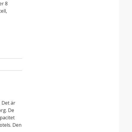
er 8
ell,
 Det är
rg. De
pacitet
otels. Den