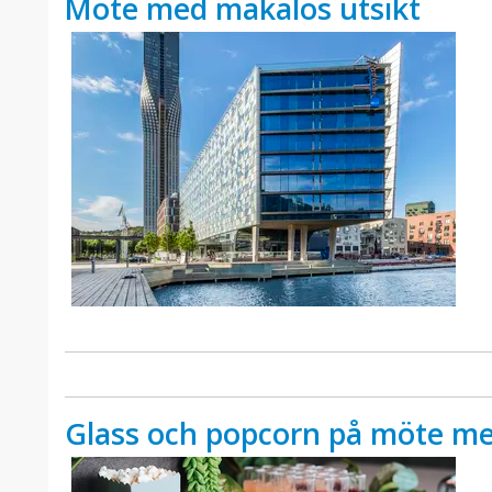
Möte med makalös utsikt
Glass och popcorn på möte me