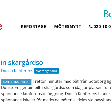
REPORTAGE
MÖTESNYTT
020-10 0
Erbjudande från Åhus Seaside
Erbjudande från Gråb
in skärgårdsö
Hela Gråbogårde
SPA & Konferens
teamet – glampin
Åhus Seaside Take
Donsö Konferens
Västergötland
skogen ingår
Over erbjudande
Samla teamet för två
Ta över ett helt hotell. På
Tretton minuter med båt från Göteborg li
KONFERENSPÄRLOR
konferensdagar med
stranden i Åhus. För grupper
Donsö. En genuin bilfri skärgårdsö som idag är platsen för 
övernattning i privat s
erbjuder vi en full abonnering
spännande konferensanläggning. Donsö Konferens bjuder
skogsmiljö, endast 30
av Åhus Seaside SPA &
spännande lokaler för moderna möten alldeles vid havsban
minuter från Göteborg
Konferens. Under er vistelse är
bokar vårt konferensp
hela hotellet ert ...
ingår äv ...