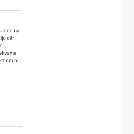
 är en ny
ljö där
t
bekväma
ett om ni