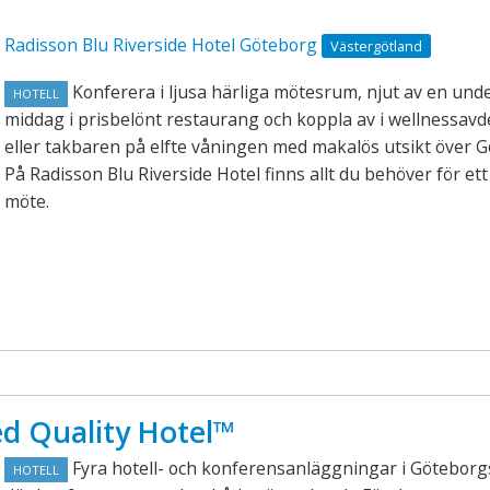
Radisson Blu Riverside Hotel Göteborg
Västergötland
Konferera i ljusa härliga mötesrum, njut av en und
HOTELL
middag i prisbelönt restaurang och koppla av i wellnessav
eller takbaren på elfte våningen med makalös utsikt över G
På Radisson Blu Riverside Hotel finns allt du behöver för et
möte.
d Quality Hotel™
Fyra hotell- och konferensanläggningar i Götebor
HOTELL