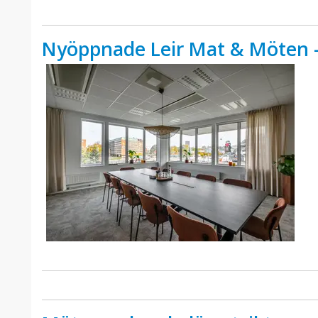
Nyöppnade Leir Mat & Möten -