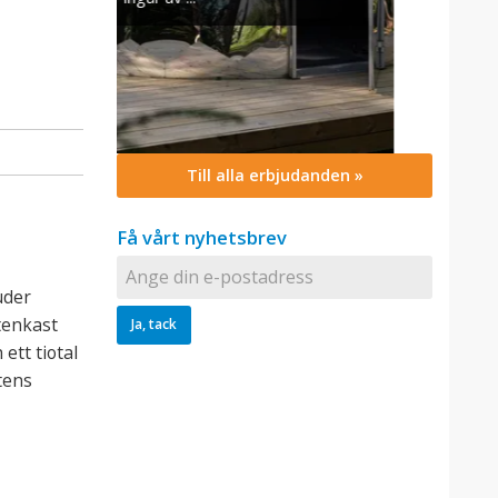
Till alla erbjudanden »
Få vårt nyhetsbrev
uder
tenkast
ett tiotal
tens