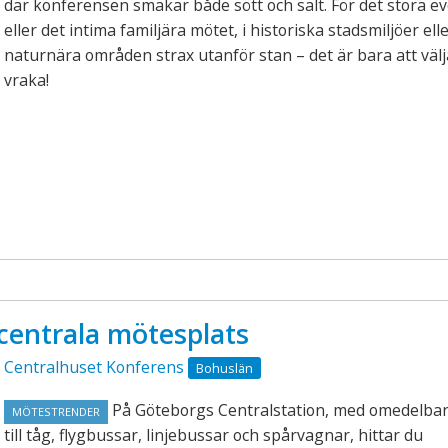
där konferensen smakar både sött och salt. För det stora e
eller det intima familjära mötet, i historiska stadsmiljöer ell
naturnära områden strax utanför stan – det är bara att välj
vraka!
centrala mötesplats
Centralhuset Konferens
Bohuslän
På Göteborgs Centralstation, med omedelbar
MÖTESTRENDER
till tåg, flygbussar, linjebussar och spårvagnar, hittar du