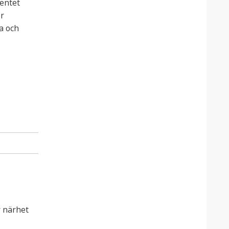
ventet
er
a och
 närhet