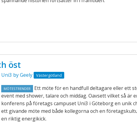
spännande historien fortsätter in i framtiden.
ch öst
Uni3 by Geely
Västergötland
Ett möte för en handfull deltagare eller ett st
MÖTESTRENDER
event med shower, talare och middag. Oavsett vilket så är e
konferens på företags campuset Uni3 i Göteborg en unik cha
ett givande möte med både kollegorna och en företagskultu
en riktig energikick.