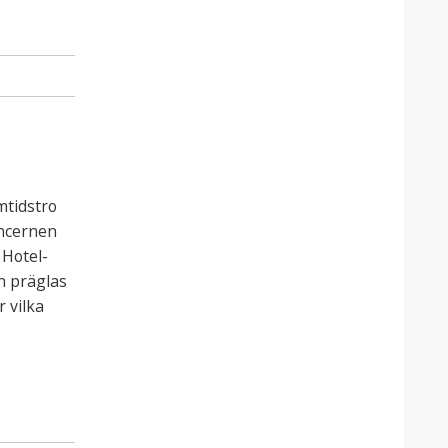
mtidstro
oncernen
 Hotel-
n präglas
 vilka