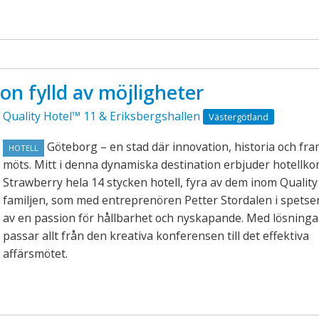
ion fylld av möjligheter
Quality Hotel™ 11 & Eriksbergshallen
Västergötland
Göteborg – en stad där innovation, historia och fra
HOTELL
möts. Mitt i denna dynamiska destination erbjuder hotellk
Strawberry hela 14 stycken hotell, fyra av dem inom Quality
familjen, som med entreprenören Petter Stordalen i spetse
av en passion för hållbarhet och nyskapande. Med lösningar
passar allt från den kreativa konferensen till det effektiva
affärsmötet.