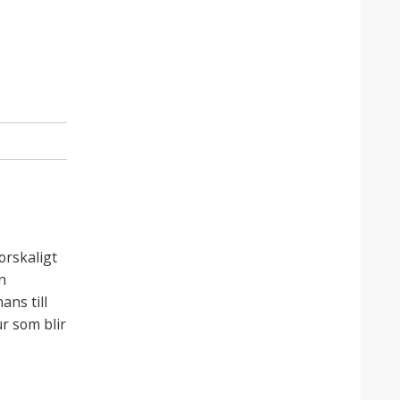
orskaligt
n
ns till
r som blir