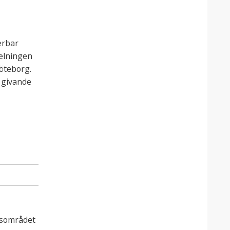
erbar
delningen
öteborg.
t givande
gsområdet