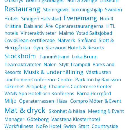
O’Learys
BokningsBolaget
Norra Sverige
LinkedIn
Restaurang
Steningevik
bokningshjälp
Sweden
Evenemang
Hotels
Smögen Hafvsbad
Hotell
Kristina
Dalsland
Åre
Operarestaurangerna
HTL
hotels
Vinteraktiviteter
Malmö
Ystad Saltsjöbad
Slott &
CovidClean-certifierade
Nätverk
Småland
Herrgårdar
Gym
Starwood Hotels & Resorts
Stockholm
TanumStrand
Loka Brunn
Teamaktiviteter
Nalen
Stylt Trampoli
Parks and
Musik & underhållning
Västkusten
Resorts
Lindholmen Conference Centre
Park Inn by Radisson
säkerhet
Artipelag
Chalmers Conference Center
VANN Spa Hotell och Konferens
Färna Herrgård
Miljö
Operaterrassen
Häsa
Compro Möten & Event
Mat & dryck
Skönhet & hälsa
Meeting & Event
Göteborg
Manager
Vadstena Klosterhotel
Workfullness
NoFo Hotel
Swish
Start
Countryside