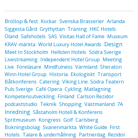
Bröllop & fest
Kockar
Svenska Brasserier
Arlanda
Träning
Siggesta Gård
Grythyttan
HKC Hotels
Öland
Safehotels
SAS
Visitas Hall of Fame
Museum
Design
KRAV-märkta
World Luxury Hotel Awards
Meet In Stockholm
Hellsten Hotels
Södra Sverige
Livestreaming
Independent Hotel Group
Meeting
Live
Föreläsare
Mindfulness
Värmland
Sheraton
Winn Hotel Group
Historia
Ekologiskt
Transport
Båtkonferens
Catering
Viking Line
Södra Teatern
Puls Sverige
Café Opera
Cykling
Matlagning
Kompetensutveckling
Finland
Carlson Rezidor
Teknik
podcaststudio
Shopping
Västmanland
7A
Inredning
Såstaholm Hotell & Konferens
Spritmuseum
Kongress
Golf
Carlsberg
Bokningsbolag
Svanenmärkta
White Guide
First
Hotels
Talare & underhållning
Partnerdag
Rezidor