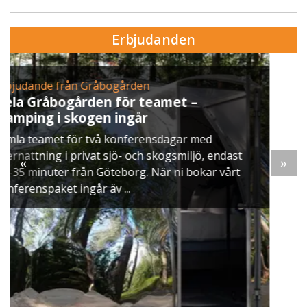
Erbjudanden
Erbjudande från Skytteholm Ekerö
Julbord på Ekerö
När vintern lägger sig över Mälaren dukar vi upp
ett klassiskt svenskt julbord i Skyttegården. Här
st
möts ni av doften av gran, ljus som brinner stilla
«
»
rt
och smaker ...