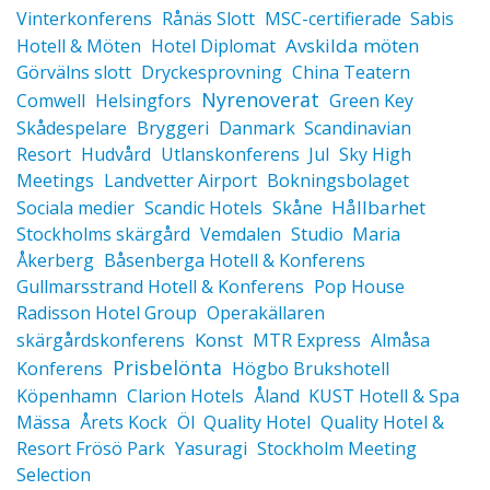
Vinterkonferens
Rånäs Slott
MSC-certifierade
Sabis
Avskilda möten
Hotell & Möten
Hotel Diplomat
Görvälns slott
Dryckesprovning
China Teatern
Nyrenoverat
Comwell
Helsingfors
Green Key
Skådespelare
Bryggeri
Danmark
Scandinavian
Resort
Hudvård
Utlanskonferens
Jul
Sky High
Meetings
Landvetter Airport
Bokningsbolaget
Hållbarhet
Sociala medier
Scandic Hotels
Skåne
Stockholms skärgård
Vemdalen
Studio
Maria
Åkerberg
Båsenberga Hotell & Konferens
Gullmarsstrand Hotell & Konferens
Pop House
Radisson Hotel Group
Operakällaren
Konst
skärgårdskonferens
MTR Express
Almåsa
Prisbelönta
Konferens
Högbo Brukshotell
Köpenhamn
Clarion Hotels
Åland
KUST Hotell & Spa
Mässa
Årets Kock
Öl
Quality Hotel
Quality Hotel &
Resort Frösö Park
Yasuragi
Stockholm Meeting
Selection