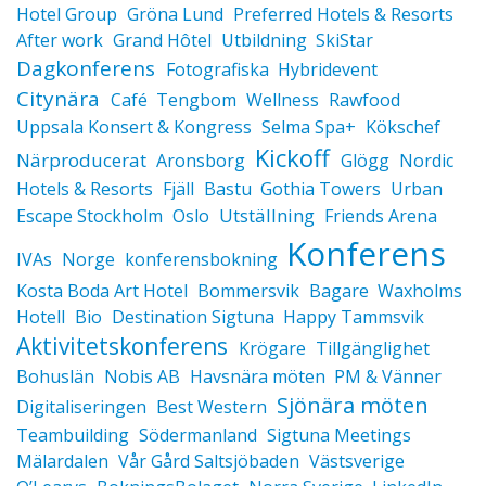
Hotel Group
Gröna Lund
Preferred Hotels & Resorts
After work
Grand Hôtel
Utbildning
SkiStar
Dagkonferens
Fotografiska
Hybridevent
Citynära
Café
Tengbom
Wellness
Rawfood
Uppsala Konsert & Kongress
Selma Spa+
Kökschef
Kickoff
Närproducerat
Aronsborg
Glögg
Nordic
Hotels & Resorts
Fjäll
Bastu
Gothia Towers
Urban
Utställning
Escape Stockholm
Oslo
Friends Arena
Konferens
IVAs
Norge
konferensbokning
Kosta Boda Art Hotel
Bommersvik
Bagare
Waxholms
Hotell
Bio
Destination Sigtuna
Happy Tammsvik
Aktivitetskonferens
Krögare
Tillgänglighet
Bohuslän
Nobis AB
Havsnära möten
PM & Vänner
Sjönära möten
Digitaliseringen
Best Western
Teambuilding
Södermanland
Sigtuna Meetings
Mälardalen
Vår Gård Saltsjöbaden
Västsverige