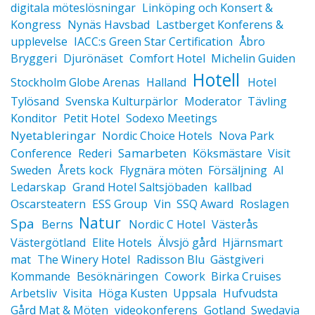
digitala möteslösningar
Linköping och Konsert &
Kongress
Nynäs Havsbad
Lastberget Konferens &
upplevelse
IACC:s Green Star Certification
Åbro
Bryggeri
Djurönäset
Comfort Hotel
Michelin Guiden
Hotell
Stockholm Globe Arenas
Halland
Hotel
Tylösand
Svenska Kulturpärlor
Moderator
Tävling
Konditor
Petit Hotel
Sodexo Meetings
Nyetableringar
Nordic Choice Hotels
Nova Park
Samarbeten
Conference
Rederi
Köksmästare
Visit
Sweden
Årets kock
Flygnära möten
Försäljning
AI
Ledarskap
Grand Hotel Saltsjöbaden
kallbad
Oscarsteatern
ESS Group
Vin
SSQ Award
Roslagen
Natur
Spa
Berns
Nordic C Hotel
Västerås
Västergötland
Elite Hotels
Älvsjö gård
Hjärnsmart
mat
The Winery Hotel
Radisson Blu
Gästgiveri
Kommande
Besöknäringen
Cowork
Birka Cruises
Arbetsliv
Visita
Höga Kusten
Uppsala
Hufvudsta
Gård Mat & Möten
videokonferens
Gotland
Swedavia