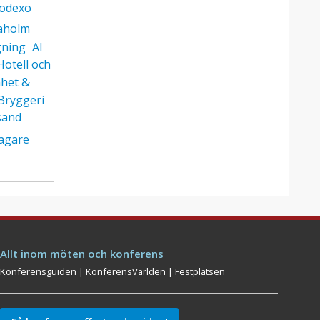
odexo
aholm
gning
AI
otell och
het &
Bryggeri
sand
agare
Allt inom möten och konferens
Konferensguiden
|
KonferensVärlden
|
Festplatsen