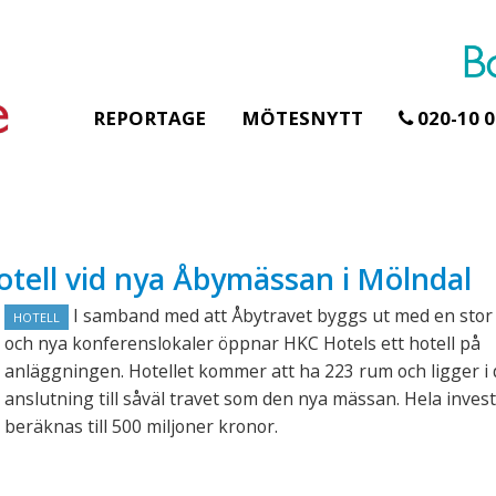
REPORTAGE
MÖTESNYTT
020-10 0
Erbjudande från Åhus Seaside
Erbjudande från Gråb
tell vid nya Åbymässan i Mölndal
Hela Gråbogårde
SPA & Konferens
teamet – glampin
Åhus Seaside Take
I samband med att Åbytravet byggs ut med en sto
HOTELL
skogen ingår
Over erbjudande
och nya konferenslokaler öppnar HKC Hotels ett hotell på
Samla teamet för två
Ta över ett helt hotell. På
anläggningen. Hotellet kommer att ha 223 rum och ligger i 
konferensdagar med
stranden i Åhus. För grupper
anslutning till såväl travet som den nya mässan. Hela inves
övernattning i privat s
erbjuder vi en full abonnering
skogsmiljö, endast 30
beräknas till 500 miljoner kronor.
av Åhus Seaside SPA &
minuter från Göteborg
Konferens. Under er vistelse är
bokar vårt konferensp
hela hotellet ert ...
ingår äv ...