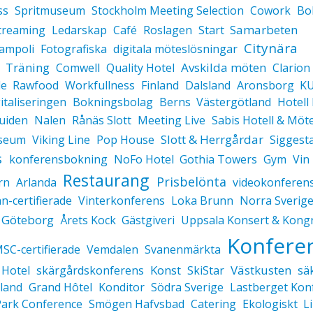
ss
Spritmuseum
Stockholm Meeting Selection
Cowork
Bo
Samarbeten
treaming
Ledarskap
Café
Roslagen
Start
Citynära
rampoli
Fotografiska
digitala möteslösningar
Träning
Avskilda möten
Comwell
Quality Hotel
Clarion
de
Rawfood
Workfullness
Finland
Dalsland
Aronsborg
KU
italiseringen
Bokningsbolag
Berns
Västergötland
Hotell 
Guiden
Nalen
Rånäs Slott
Meeting Live
Sabis Hotell & Möt
Slott & Herrgårdar
seum
Viking Line
Pop House
Siggest
s
konferensbokning
NoFo Hotel
Gothia Towers
Gym
Vin
Restaurang
Prisbelönta
rn
Arlanda
videokonferen
n-certifierade
Vinterkonferens
Loka Brunn
Norra Sverig
Göteborg
Årets Kock
Gästgiveri
Uppsala Konsert & Kong
Konfere
SC-certifierade
Vemdalen
Svanenmärkta
Konst
Västkusten
 Hotel
skärgårdskonferens
SkiStar
sä
land
Grand Hôtel
Konditor
Södra Sverige
Lastberget Kon
ark Conference
Smögen Hafvsbad
Catering
Ekologiskt
L