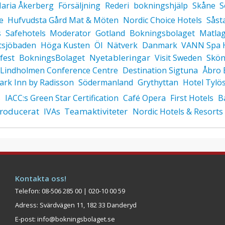
aria Åkerberg
Försäljning
Rederi
bokningshjälp
Skåne
S
e
Hufvudsta Gård Mat & Möten
Nordic Choice Hotels
Såst
s
Safehotels
Moderator
Gotland
Bokningsbolaget
Matla
ltsjöbaden
Höga Kusten
Öl
Nätverk
Danmark
VANN Spa H
fest
Nyetableringar
Skön
BokningsBolaget
Visit Sweden
Lindholmen Conference Centre
Destination Sigtuna
Åbro 
ark Inn by Radisson
Södermanland
Grythyttan
Hotel Tylö
s
IACC:s Green Star Certification
Café Opera
First Hotels
B
roducerat
Teamaktiviteter
IVAs
Nordic Hotels & Resorts
Kontakta oss!
Telefon: 08-506 285 00 | 020-10 00 59
Adress: Svärdvägen 11, 182 33 Danderyd
E-post:
info@bokningsbolaget.se