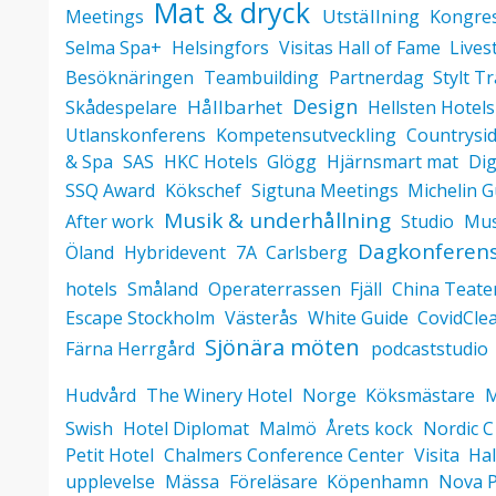
Mat & dryck
Utställning
Meetings
Kongre
Selma Spa+
Helsingfors
Visitas Hall of Fame
Lives
Besöknäringen
Teambuilding
Partnerdag
Stylt T
Design
Hållbarhet
Skådespelare
Hellsten Hotels
Utlanskonferens
Kompetensutveckling
Countrysi
& Spa
SAS
HKC Hotels
Glögg
Hjärnsmart mat
Dig
SSQ Award
Kökschef
Sigtuna Meetings
Michelin 
Musik & underhållning
After work
Studio
Mu
Dagkonferen
Öland
Hybridevent
7A
Carlsberg
hotels
Småland
Operaterrassen
Fjäll
China Teate
Escape Stockholm
Västerås
White Guide
CovidClea
Sjönära möten
Färna Herrgård
podcaststudio
Hudvård
The Winery Hotel
Norge
Köksmästare
M
Swish
Hotel Diplomat
Malmö
Årets kock
Nordic C
Petit Hotel
Chalmers Conference Center
Visita
Hal
upplevelse
Mässa
Föreläsare
Köpenhamn
Nova P