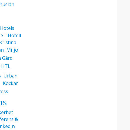
huslän
 Hotels
ST Hotell
Kristina
Miljö
en
a Gård
HTL
s
Urban
e
Kockar
ress
ns
kerhet
ferens &
inkedIn