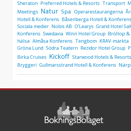
Sheraton
Preferred Hotels & Resorts
Transport
M
Natur
Spa
Meetings
Operarestaurangerna
År
Hotell & Konferens
Båsenberga Hotell & Konferen
Sociala medier
Nobis AB
O’Learys
Grand Hotel Sa
Bröllop & 
Konferens
Swedavia
Winn Hotel Group
hälsa
Almåsa Konferens
Tengbom
KRAV-märkta
Gröna Lund
Södra Teatern
Rezidor Hotel Group
P
Kickoff
Birka Cruises
Starwood Hotels & Resort
Närp
Bryggeri
Gullmarsstrand Hotell & Konferens