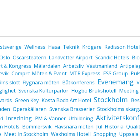
Teknik
stsverige
Wellness
Häsa
Krögare
Radisson Hote
Oslo
Oscarsteatern
Landvetter Airport
Scandic Hotels
Bio
rt & Kongress
Mälardalen
Arbetsliv
Västmanland
Artipela
evik
Compro Möten & Event
MTR Express
ESS Group
Pul
Evenemang
lns slott
Flygnära möten
Båtkonferens
V
glighet
Svenska Kulturpärlor
Högbo Brukshotell
Meeting 
Stockholm
wards
Green Key
Kosta Boda Art Hotel
Bes
baden
Operakällaren
Svenska Brasserier
Stockholms skärg
Aktivitetskon
Inredning
ad
PM & Vänner
Utbildning
n Hotels
Bommersvik
Havsnära möten
Jul
Historia
Quali
s
Meet In Stockholm
Waxholms Hotell
Shopping
Uppsala