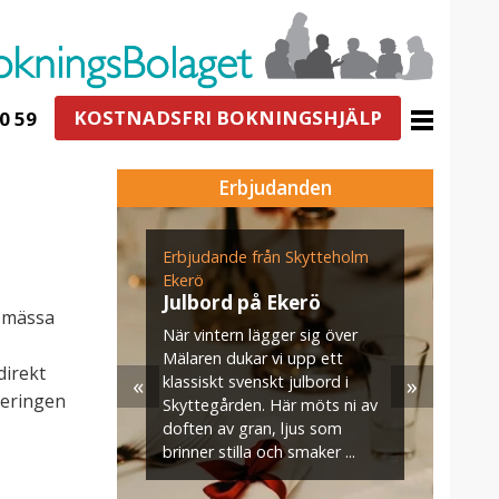
KOSTNADSFRI BOKNINGSHJÄLP
0 59
Erbjudanden
ogården
Erbjudande från Skytteholm
E
n för
Ekerö
s
g i
Julbord på Ekerö
r mässa
När vintern lägger sig över
U
Mälaren dukar vi upp ett
v
direkt
«
»
klassiskt svenskt julbord i
m
teringen
jö- och
Skyttegården. Här möts ni av
s
–35
doften av gran, ljus som
. När ni
brinner stilla och smaker ...
aket