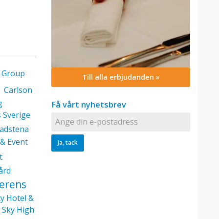
l Group
Till alla erbjudanden »
Carlson
g
Få vårt nyhetsbrev
s Sverige
adstena
& Event
t
ård
ferens
ty Hotel &
Sky High