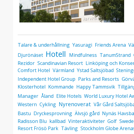
Talare & underhållning
Yasuragi
Friends Arena
Vä
Hotell
Djurönäset
Mindfulness
TanumStrand
Rezidor
Scandinavian Resort
Linköping och Konse
Comfort Hotel
Värmland
Ystad Saltsjöbad
Stening
Independent Hotel Group
Parks and Resorts
Görvä
Klosterhotel
Kommande
Happy Tammsvik
Tillgän
Manager
Åland
Elite Hotels
World Luxury Hotel A
Nyrenoverat
Western
Cykling
Vår Gård Saltsjö
Bastu
Dryckesprovning
Älvsjö gård
Nynäs Havsb
Radisson Blu
kallbad
Vinteraktiviteter
Golf
Swede
Resort Frösö Park
Tävling
Stockholm Globe Arena