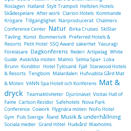
Roslagen
Halland
Stylt Trampoli
Hellsten Hotels
Skådespelare
After work
Clarion Hotels
Kommande
Närproducerat
Krögare
Tillgänglighet
Chalmers
Natur
Conference Center
Birka Cruises
SkiStar
Konst
Tävling
Bommersvik
Preferred Hotels &
Resorts
Petit Hotel
SSQ Award
säkerhet
Yasuragi
Dagkonferens
Föreläsare
Rederi
Artipelag
White
Avskilda möten
Guide
Malmö
Selma Spa+
Loka
Brunn
Konditor
Hotel Tylösand
Fjäll
Starwood Hotels
& Resorts
Tengbom
Mälardalen
Hufvudsta Gård Mat
Mat &
& Möten
VANN Spa Hotell och Konferens
dryck
Teamaktiviteter
Djurönäset
Visitas Hall of
Fame
Carlson Rezidor
Safehotels
Nova Park
Conference
Cowork
Flygnära möten
NoFo Hotel
Musik & underhållning
Gym
Puls Sverige
Åland
Sociala medier
Grand Hôtel
Hudvård
Waxholms