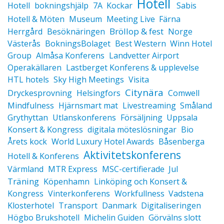
Hotell
Hotell
bokningshjälp
7A
Kockar
Sabis
Hotell & Möten
Museum
Meeting Live
Färna
Bröllop & fest
Herrgård
Besöknäringen
Norge
Västerås
BokningsBolaget
Best Western
Winn Hotel
Group
Almåsa Konferens
Landvetter Airport
Operakällaren
Lastberget Konferens & upplevelse
HTL hotels
Sky High Meetings
Visita
Citynära
Dryckesprovning
Helsingfors
Comwell
Mindfulness
Hjärnsmart mat
Livestreaming
Småland
Grythyttan
Utlanskonferens
Försäljning
Uppsala
Konsert & Kongress
digitala möteslösningar
Bio
Årets kock
World Luxury Hotel Awards
Båsenberga
Aktivitetskonferens
Hotell & Konferens
Värmland
MTR Express
MSC-certifierade
Jul
Träning
Köpenhamn
Linköping och Konsert &
Kongress
Vinterkonferens
Workfullness
Vadstena
Klosterhotel
Transport
Danmark
Digitaliseringen
Högbo Brukshotell
Michelin Guiden
Görvälns slott