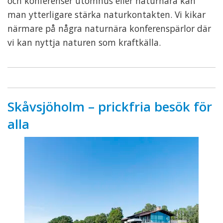
och konferenser utomhus eller naturnära kan
man ytterligare stärka naturkontakten. Vi kikar
närmare på några naturnära konferenspärlor där
vi kan nyttja naturen som kraftkälla.
Skåvsjöholm – prickfria besök för
alla