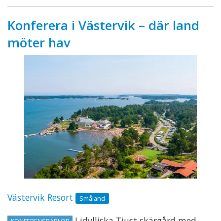
Konferera i Västervik – där land
möter hav
Västervik Resort
Småland
I idylliska Tjust skärgård med