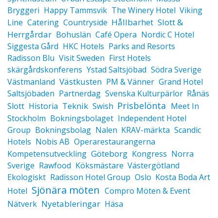
Bryggeri
Happy Tammsvik
The Winery Hotel
Viking
Hållbarhet
Slott &
Line
Catering
Countryside
Herrgårdar
Bohuslän
Café Opera
Nordic C Hotel
Siggesta Gård
HKC Hotels
Parks and Resorts
Radisson Blu
Visit Sweden
First Hotels
skärgårdskonferens
Ystad Saltsjöbad
Södra Sverige
Västkusten
Västmanland
PM & Vänner
Grand Hotel
Saltsjöbaden
Partnerdag
Svenska Kulturpärlor
Rånäs
Prisbelönta
Teknik
Slott
Historia
Swish
Meet In
Stockholm
Bokningsbolaget
Independent Hotel
Group
Bokningsbolag
Nalen
KRAV-märkta
Scandic
Hotels
Nobis AB
Operarestaurangerna
Göteborg
Kompetensutveckling
Kongress
Norra
Sverige
Rawfood
Köksmästare
Västergötland
Ekologiskt
Radisson Hotel Group
Oslo
Kosta Boda Art
Sjönära möten
Hotel
Compro Möten & Event
Nyetableringar
Nätverk
Häsa