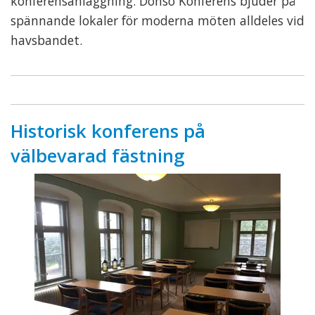
konferensanläggning. Donsö Konferens bjuder på
spännande lokaler för moderna möten alldeles vid
havsbandet.
Historisk konferens på
välbevarad fästning