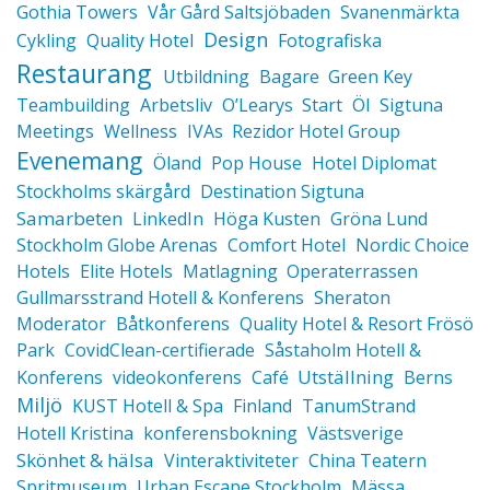
Gothia Towers
Vår Gård Saltsjöbaden
Svanenmärkta
Design
Cykling
Quality Hotel
Fotografiska
Restaurang
Utbildning
Bagare
Green Key
Teambuilding
Arbetsliv
O’Learys
Start
Öl
Sigtuna
Meetings
Wellness
IVAs
Rezidor Hotel Group
Evenemang
Öland
Pop House
Hotel Diplomat
Stockholms skärgård
Destination Sigtuna
Samarbeten
LinkedIn
Höga Kusten
Gröna Lund
Stockholm Globe Arenas
Comfort Hotel
Nordic Choice
Hotels
Elite Hotels
Matlagning
Operaterrassen
Gullmarsstrand Hotell & Konferens
Sheraton
Moderator
Båtkonferens
Quality Hotel & Resort Frösö
Park
CovidClean-certifierade
Såstaholm Hotell &
Utställning
Konferens
videokonferens
Café
Berns
Miljö
KUST Hotell & Spa
Finland
TanumStrand
Hotell Kristina
konferensbokning
Västsverige
Skönhet & hälsa
Vinteraktiviteter
China Teatern
Spritmuseum
Urban Escape Stockholm
Mässa