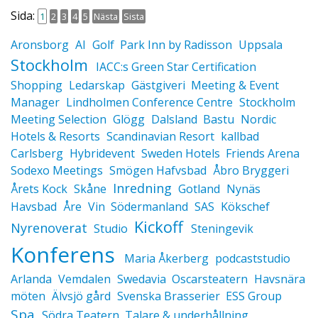
Sida:
1
2
3
4
5
Nästa
Sista
Aronsborg
AI
Golf
Park Inn by Radisson
Uppsala
Stockholm
IACC:s Green Star Certification
Shopping
Ledarskap
Gästgiveri
Meeting & Event
Manager
Lindholmen Conference Centre
Stockholm
Meeting Selection
Glögg
Dalsland
Bastu
Nordic
Hotels & Resorts
Scandinavian Resort
kallbad
Carlsberg
Hybridevent
Sweden Hotels
Friends Arena
Sodexo Meetings
Smögen Hafvsbad
Åbro Bryggeri
Inredning
Årets Kock
Skåne
Gotland
Nynäs
Havsbad
Åre
Vin
Södermanland
SAS
Kökschef
Kickoff
Nyrenoverat
Studio
Steningevik
Konferens
Maria Åkerberg
podcaststudio
Arlanda
Vemdalen
Swedavia
Oscarsteatern
Havsnära
möten
Älvsjö gård
Svenska Brasserier
ESS Group
Spa
Södra Teatern
Talare & underhållning