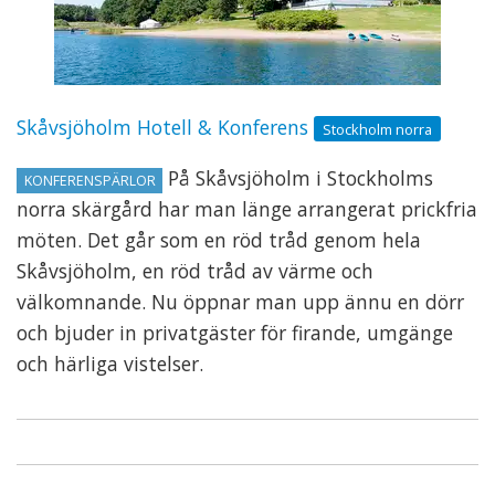
Skåvsjöholm Hotell & Konferens
Stockholm norra
På Skåvsjöholm i Stockholms
KONFERENSPÄRLOR
norra skärgård har man länge arrangerat prickfria
möten. Det går som en röd tråd genom hela
Skåvsjöholm, en röd tråd av värme och
välkomnande. Nu öppnar man upp ännu en dörr
och bjuder in privatgäster för firande, umgänge
och härliga vistelser.