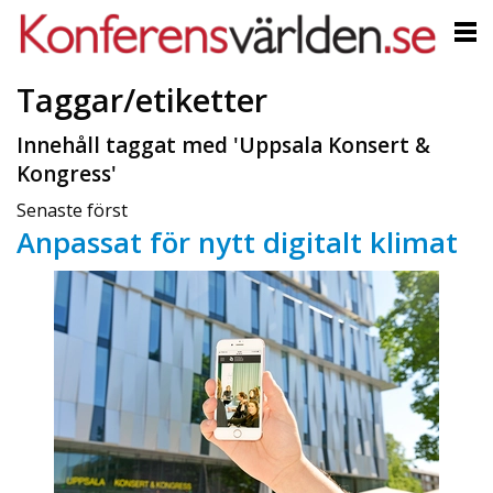
Taggar/etiketter
Innehåll taggat med 'Uppsala Konsert &
Kongress'
Senaste först
Anpassat för nytt digitalt klimat