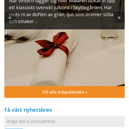
När vintern lägger sig över Mälaren dukar vi upp
ett klassiskt svenskt julbord i Skyttegården. Här
möts ni av doften av gran, ljus som brinner stilla
«
»
och smaker ...
Till alla erbjudanden »
Få vårt nyhetsbrev