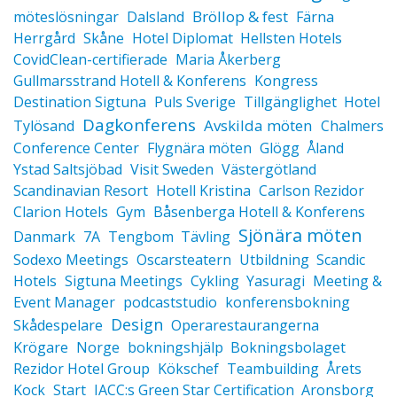
Bröllop & fest
möteslösningar
Dalsland
Färna
Herrgård
Skåne
Hotel Diplomat
Hellsten Hotels
CovidClean-certifierade
Maria Åkerberg
Gullmarsstrand Hotell & Konferens
Kongress
Destination Sigtuna
Puls Sverige
Tillgänglighet
Hotel
Dagkonferens
Avskilda möten
Tylösand
Chalmers
Conference Center
Flygnära möten
Glögg
Åland
Ystad Saltsjöbad
Visit Sweden
Västergötland
Scandinavian Resort
Hotell Kristina
Carlson Rezidor
Clarion Hotels
Gym
Båsenberga Hotell & Konferens
Sjönära möten
Danmark
7A
Tengbom
Tävling
Sodexo Meetings
Oscarsteatern
Utbildning
Scandic
Hotels
Sigtuna Meetings
Cykling
Yasuragi
Meeting &
Event Manager
podcaststudio
konferensbokning
Design
Skådespelare
Operarestaurangerna
Krögare
Norge
bokningshjälp
Bokningsbolaget
Rezidor Hotel Group
Kökschef
Teambuilding
Årets
Kock
Start
IACC:s Green Star Certification
Aronsborg