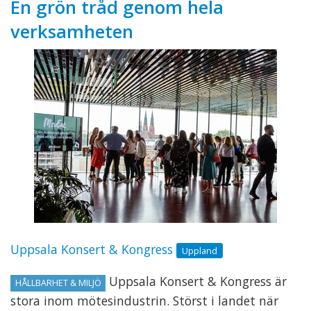
En grön tråd genom hela
verksamheten
Uppsala Konsert & Kongress
Uppland
Uppsala Konsert & Kongress är
HÅLLBARHET & MILJÖ
stora inom mötesindustrin. Störst i landet när