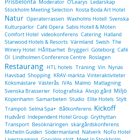
Prisbelönta
Moderator
O’Learys
Ledarskap
Stockholm Meeting Selection
Kosta Boda Art Hotel
Natur
Operaterrassen
Waxholms Hotell
Svenska
Kulturpärlor
Café Opera
Sabis Hotell & Möten
Comfort Hotel
videokonferens
Catering
Halland
Starwood Hotels & Resorts
Värmland
Swish
The
Hållbarhet
Göteborg
Winery Hotel
Bryggeri
Café
Öl
Lindholmen Conference Centre
Roslagen
Restaurang
Träning
HTL hotels
Vin
Nynäs
Havsbad
Shopping
KRAV-märkta
Vinteraktiviteter
Köksmästare
Västerås
IVAs
Malmö
Matlagning
Miljö
Svenska Brasserier
Fotografiska
Älvsjö gård
Samarbeten
Köpenhamn
Studio
Elite Hotels
Stylt
Kickoff
Trampoli
Selma Spa+
Båtkonferens
Hudvård
Independent Hotel Group
Grythyttan
Transport
Besöknäringen
skärgårdskonferens
Michelin Guiden
Södermanland
Nätverk
NoFo Hotel
Livestreaming
Görvälns slott
Meet In Stockholm