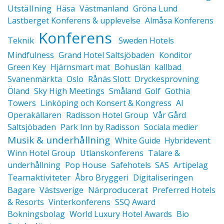
Utställning
Häsa
Västmanland
Gröna Lund
Lastberget Konferens & upplevelse
Almåsa Konferens
Konferens
Teknik
Sweden Hotels
Mindfulness
Grand Hotel Saltsjöbaden
Konditor
Green Key
Hjärnsmart mat
Bohuslän
kallbad
Svanenmärkta
Oslo
Rånäs Slott
Dryckesprovning
Öland
Sky High Meetings
Småland
Golf
Gothia
Towers
Linköping och Konsert & Kongress
AI
Operakällaren
Radisson Hotel Group
Vår Gård
Saltsjöbaden
Park Inn by Radisson
Sociala medier
Musik & underhållning
White Guide
Hybridevent
Winn Hotel Group
Utlanskonferens
Talare &
underhållning
Pop House
Safehotels
SAS
Artipelag
Teamaktiviteter
Åbro Bryggeri
Digitaliseringen
Närproducerat
Bagare
Västsverige
Preferred Hotels
& Resorts
Vinterkonferens
SSQ Award
Bokningsbolag
World Luxury Hotel Awards
Bio