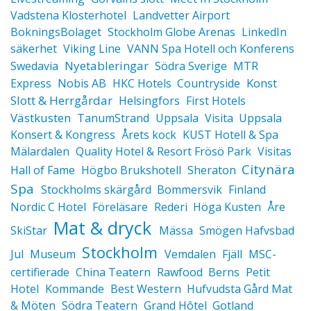
Vadstena Klosterhotel
Landvetter Airport
BokningsBolaget
Stockholm Globe Arenas
LinkedIn
säkerhet
Viking Line
VANN Spa Hotell och Konferens
Nyetableringar
Swedavia
Södra Sverige
MTR
Konst
Express
Nobis AB
HKC Hotels
Countryside
Slott & Herrgårdar
Helsingfors
First Hotels
Västkusten
TanumStrand
Uppsala
Visita
Uppsala
Konsert & Kongress
Årets kock
KUST Hotell & Spa
Mälardalen
Quality Hotel & Resort Frösö Park
Visitas
Citynära
Hall of Fame
Högbo Brukshotell
Sheraton
Spa
Stockholms skärgård
Bommersvik
Finland
Nordic C Hotel
Föreläsare
Rederi
Höga Kusten
Åre
Mat & dryck
SkiStar
Mässa
Smögen Hafvsbad
Stockholm
Jul
Museum
Vemdalen
Fjäll
MSC-
certifierade
China Teatern
Rawfood
Berns
Petit
Hotel
Kommande
Best Western
Hufvudsta Gård Mat
& Möten
Södra Teatern
Grand Hôtel
Gotland