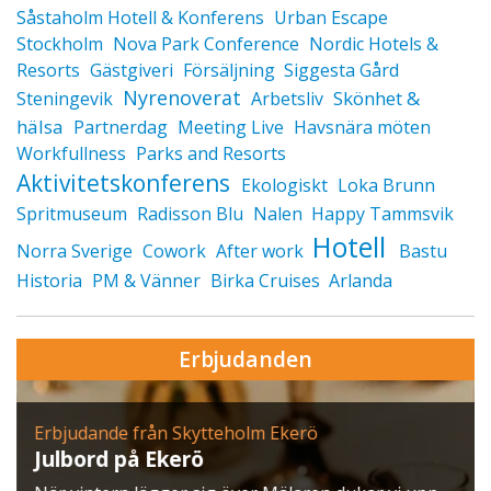
Såstaholm Hotell & Konferens
Urban Escape
Stockholm
Nova Park Conference
Nordic Hotels &
Resorts
Gästgiveri
Försäljning
Siggesta Gård
Nyrenoverat
Skönhet &
Steningevik
Arbetsliv
hälsa
Partnerdag
Meeting Live
Havsnära möten
Workfullness
Parks and Resorts
Aktivitetskonferens
Ekologiskt
Loka Brunn
Spritmuseum
Radisson Blu
Nalen
Happy Tammsvik
Hotell
Norra Sverige
Cowork
After work
Bastu
Historia
PM & Vänner
Birka Cruises
Arlanda
Erbjudanden
Erbjudande från Skytteholm Ekerö
Julbord på Ekerö