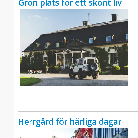
Grön plats för ett skönt liv
Herrgård för härliga dagar