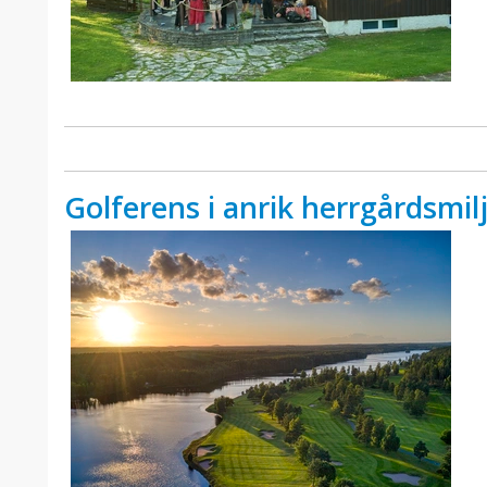
Golferens i anrik herrgårdsmil