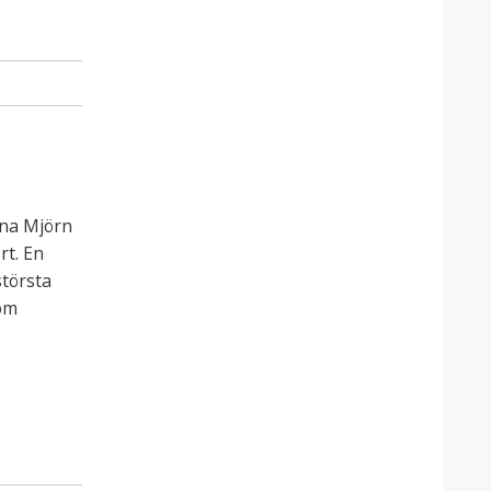
rna Mjörn
rt. En
största
om