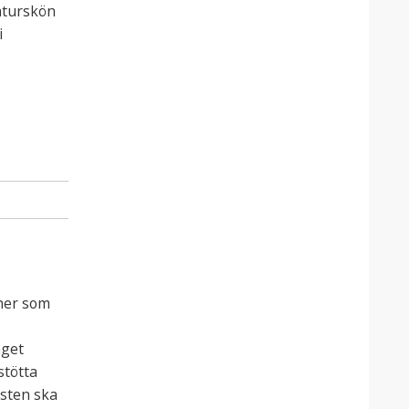
aturskön
i
her som
aget
stötta
sten ska