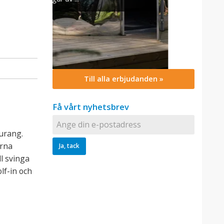
Till alla erbjudanden »
Få vårt nyhetsbrev
aurang.
erna
l svinga
lf-in och