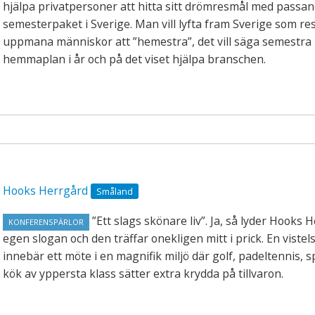
hjälpa privatpersoner att hitta sitt drömresmål med passa
semesterpaket i Sverige. Man vill lyfta fram Sverige som re
uppmana människor att ”hemestra”, det vill säga semestra
hemmaplan i år och på det viset hjälpa branschen.
Hooks Herrgård
Småland
”Ett slags skönare liv”. Ja, så lyder Hooks 
KONFERENSPÄRLOR
egen slogan och den träffar onekligen mitt i prick. En vistel
innebär ett möte i en magnifik miljö där golf, padeltennis, s
kök av yppersta klass sätter extra krydda på tillvaron.