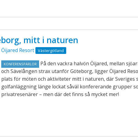
borg, mitt i naturen
Öijared Resort
Västergötland
På den vackra halvön Öijared, mellan sjöa
KONFERENSPÄRLOR
och Sävelången strax utanför Göteborg, ligger Öijared Reso
plats för möten och aktiviteter mitt i naturen, där Sveriges 
golfanläggning länge lockat såväl konfererande grupper s
privatresenärer – men där det finns så mycket mer!