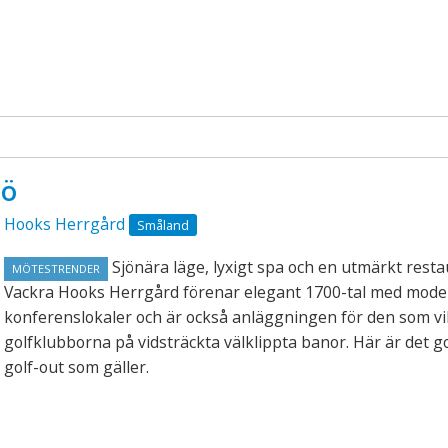
jö
Hooks Herrgård
Småland
Sjönära läge, lyxigt spa och en utmärkt rest
MÖTESTRENDER
Vackra Hooks Herrgård förenar elegant 1700-tal med mod
konferenslokaler och är också anläggningen för den som vil
golfklubborna på vidsträckta välklippta banor. Här är det go
golf-out som gäller.