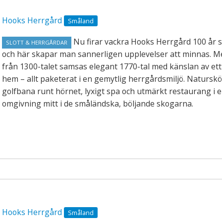
Hooks Herrgård
Småland
Nu firar vackra Hooks Herrgård 100 år s
SLOTT & HERRGÅRDAR
och här skapar man sannerligen upplevelser att minnas. M
från 1300-talet samsas elegant 1770-tal med känslan av et
hem – allt paketerat i en gemytlig herrgårdsmiljö. Natursk
golfbana runt hörnet, lyxigt spa och utmärkt restaurang i e
omgivning mitt i de småländska, böljande skogarna.
Hooks Herrgård
Småland