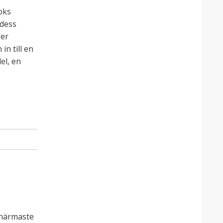
oks
 dess
ger
n till en
el, en
 närmaste