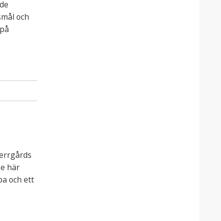
nde
smål och
 på
Herrgårds
se här
pa och ett