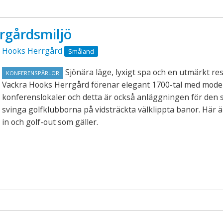
rrgårdsmiljö
Hooks Herrgård
Småland
Sjönära läge, lyxigt spa och en utmärkt re
KONFERENSPÄRLOR
Vackra Hooks Herrgård förenar elegant 1700-tal med mod
konferenslokaler och detta är också anläggningen för den s
svinga golfklubborna på vidsträckta välklippta banor. Här är
in och golf-out som gäller.