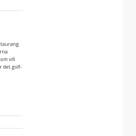
staurang.
erna
om vill
 det golf-