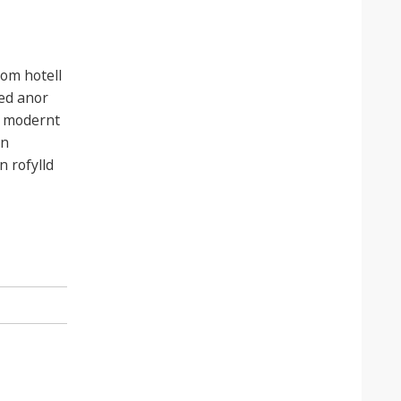
om hotell
ed anor
t modernt
ön
n rofylld