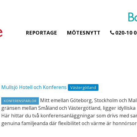
REPORTAGE
MÖTESNYTT
020-10 0
Erbjudande från Åhus Seaside
Erbjudande från Gråb
Hela Gråbogårde
SPA & Konferens
teamet – glampin
Åhus Seaside Take
Mullsjö Hotell och Konferens
Västergötland
skogen ingår
Over erbjudande
Samla teamet för två
Ta över ett helt hotell. På
Mitt emellan Göteborg, Stockholm och Ma
KONFERENSPÄRLOR
konferensdagar med
stranden i Åhus. För grupper
gränsen mellan Småland och Västergötland, ligger idylliska 
övernattning i privat s
erbjuder vi en full abonnering
Här hittar du två konferensanläggningar som drivs med s
skogsmiljö, endast 30
av Åhus Seaside SPA &
genuina familjeanda där flexibilitet och värme är honnörsor
minuter från Göteborg
Konferens. Under er vistelse är
bokar vårt konferensp
hela hotellet ert ...
ingår äv ...