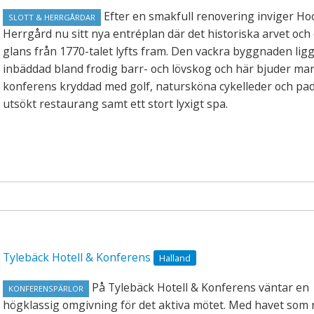
Efter en smakfull renovering inviger Ho
SLOTT & HERRGÅRDAR
Herrgård nu sitt nya entréplan där det historiska arvet och
glans från 1770-talet lyfts fram. Den vackra byggnaden lig
inbäddad bland frodig barr- och lövskog och här bjuder man i
konferens kryddad med golf, natursköna cykelleder och pad
utsökt restaurang samt ett stort lyxigt spa.
Tylebäck Hotell & Konferens
Halland
På Tylebäck Hotell & Konferens väntar en
KONFERENSPÄRLOR
högklassig omgivning för det aktiva mötet. Med havet som