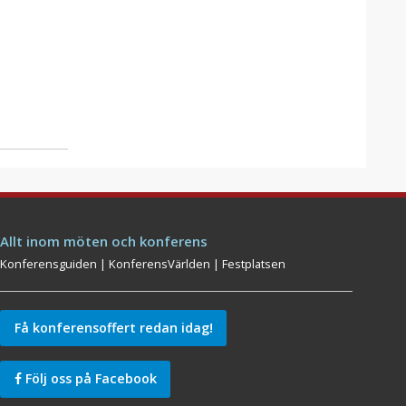
Allt inom möten och konferens
Konferensguiden
|
KonferensVärlden
|
Festplatsen
Få konferensoffert redan idag!
Följ oss på Facebook