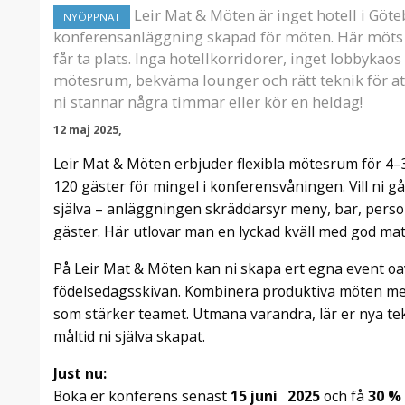
Leir Mat & Möten är inget hotell i Göte
NYÖPPNAT
konferensanläggning skapad för möten. Här möts ni
får ta plats. Inga hotellkorridorer, inget lobbyka
mötesrum, bekväma lounger och rätt teknik för at
ni stannar några timmar eller kör en heldag!
12 maj 2025,
Leir Mat & Möten erbjuder flexibla mötesrum för 4–3
120 gäster för mingel i konferensvåningen. Vill ni gå
själva – anläggningen skräddarsyr meny, bar, person
gäster. Här utlovar man en lyckad kväll med god mat
På Leir Mat & Möten kan ni skapa ert egna event oav
födelsedagsskivan. Kombinera produktiva möten me
som stärker teamet. Utmana varandra, lär er nya te
måltid ni själva skapat.
Just nu:
Boka er konferens senast
15 juni
2025
och få
30 %