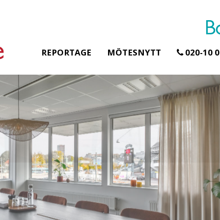
REPORTAGE
MÖTESNYTT
020-10 0
Erbjudande från Åhus Seaside
Erbjudande från Gråb
Hela Gråbogårde
SPA & Konferens
teamet – glampin
Åhus Seaside Take
skogen ingår
Over erbjudande
Samla teamet för två
Ta över ett helt hotell. På
konferensdagar med
stranden i Åhus. För grupper
övernattning i privat s
erbjuder vi en full abonnering
skogsmiljö, endast 30
av Åhus Seaside SPA &
minuter från Göteborg
Konferens. Under er vistelse är
bokar vårt konferensp
hela hotellet ert ...
ingår äv ...