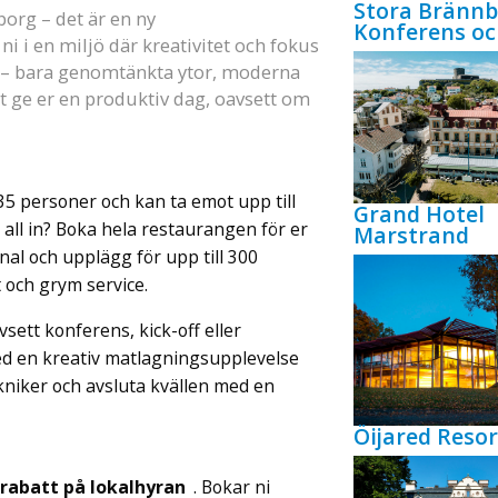
Stora Bränn
borg – det är en ny
Konferens oc
 i en miljö där kreativitet och fokus
os – bara genomtänkta ytor, moderna
t ge er en produktiv dag, oavsett om
5 personer och kan ta emot upp till
Grand Hotel
 all in? Boka hela restaurangen för er
Marstrand
al och upplägg för upp till 300
 och grym service.
sett konferens, kick-off eller
d en kreativ matlagningsupplevelse
kniker och avsluta kvällen med en
Öijared Resor
 rabatt på lokalhyran
. Bokar ni