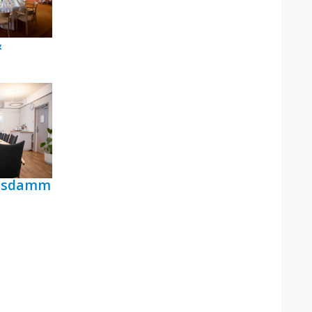
&
ensdamm