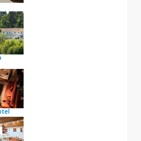
p
tel