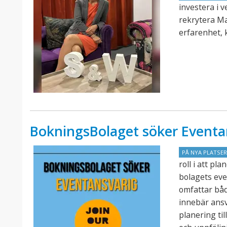
investera i 
rekrytera M
erfarenhet, 
BokningsBolaget söker Eventa
PÅ NYA PLATSE
roll i att p
bolagets eve
omfattar båd
innebär ansv
planering ti