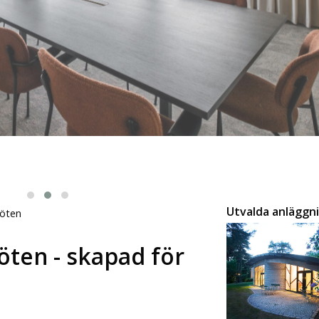
Utvalda anläggn
möten
ten - skapad för