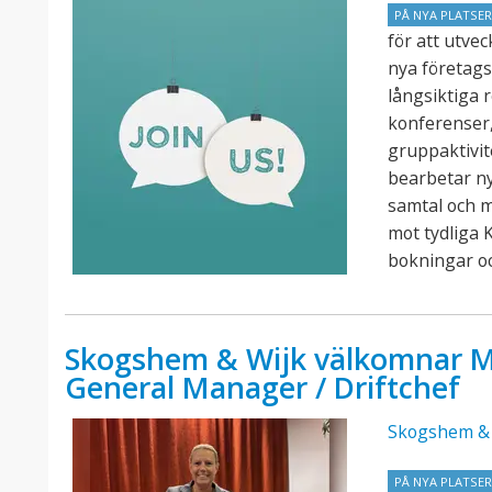
PÅ NYA PLATSE
för att utve
nya företags
långsiktiga 
konferenser,
gruppaktivit
bearbetar n
samtal och 
mot tydliga K
bokningar o
Skogshem & Wijk välkomnar M
General Manager / Driftchef
Skogshem & 
PÅ NYA PLATSE