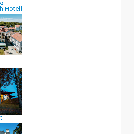
bo
h Hotell
t