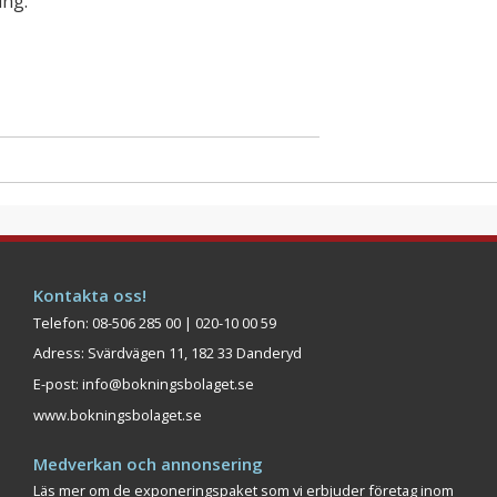
ing.
Kontakta oss!
Telefon: 08-506 285 00 | 020-10 00 59
Adress: Svärdvägen 11, 182 33 Danderyd
E-post:
info@bokningsbolaget.se
www.bokningsbolaget.se
Medverkan och annonsering
Läs mer om de exponeringspaket som vi erbjuder företag inom