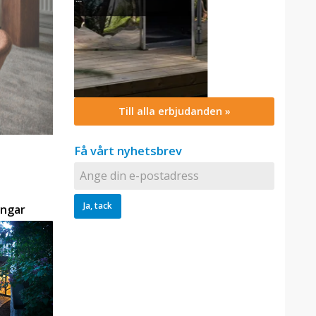
Till alla erbjudanden »
Få vårt nyhetsbrev
ingar