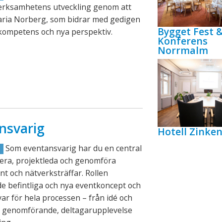
verksamhetens utveckling genom att
aria Norberg, som bidrar med gedigen
Bygget Fest 
kompetens och nya perspektiv.
Konferens
Norrmalm
nsvarig
Hotell Zink
Som eventansvarig har du en central
R
lanera, projektleda och genomföra
nt och nätverksträffar. Rollen
e befintliga och nya eventkoncept och
ar för hela processen – från idé och
ll genomförande, deltagarupplevelse