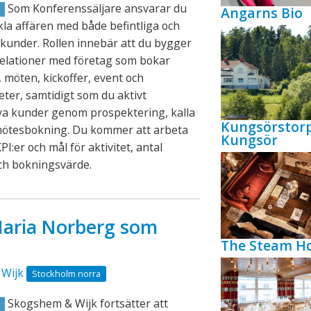
Som Konferenssäljare ansvarar du
Angarns Bio
R
ckla affären med både befintliga och
kunder. Rollen innebär att du bygger
relationer med företag som bokar
 möten, kickoffer, event och
eter, samtidigt som du aktivt
ya kunder genom prospektering, kalla
Kungsörstor
mötesbokning. Du kommer att arbeta
Kungsör
PI:er och mål för aktivitet, antal
ch bokningsvärde.
aria Norberg som
The Steam Ho
Wijk
Stockholm norra
Skogshem & Wijk fortsätter att
R