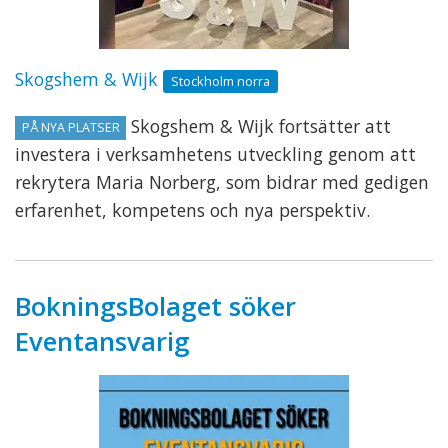
Skogshem & Wijk
Stockholm norra
Skogshem & Wijk fortsätter att
PÅ NYA PLATSER
investera i verksamhetens utveckling genom att
rekrytera Maria Norberg, som bidrar med gedigen
erfarenhet, kompetens och nya perspektiv.
BokningsBolaget söker
Eventansvarig