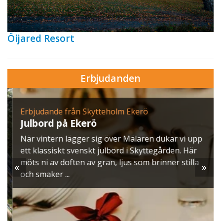
Öijared Resort
Erbjudanden
Erbjudande från Skytteholm Ekerö
Julbord på Ekerö
När vintern lägger sig över Mälaren dukar vi upp
ett klassiskt svenskt julbord i Skyttegården. Här
möts ni av doften av gran, ljus som brinner stilla
«
»
och smaker ...