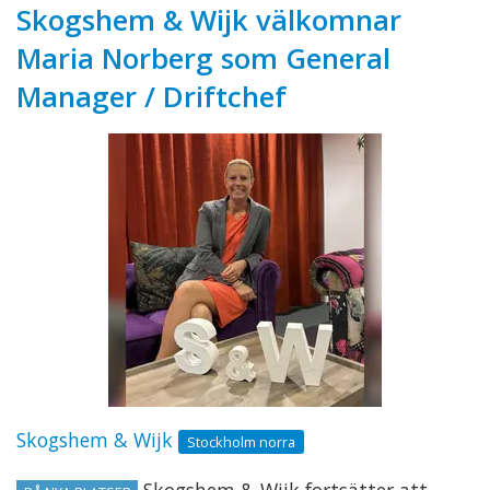
Skogshem & Wijk välkomnar
Maria Norberg som General
Manager / Driftchef
Skogshem & Wijk
Stockholm norra