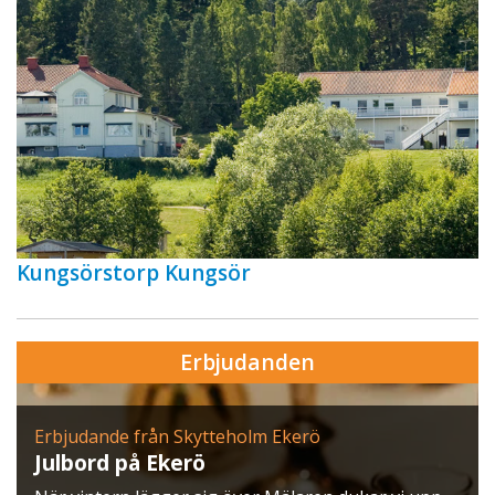
Kungsörstorp Kungsör
Erbjudanden
Erbjudande från Skytteholm Ekerö
Julbord på Ekerö