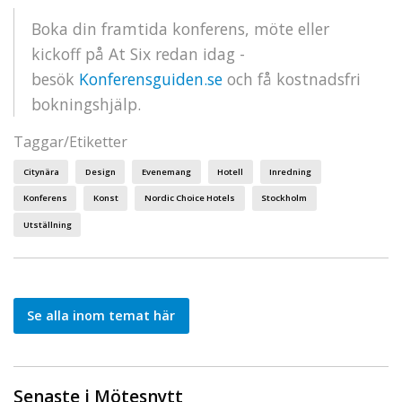
Boka din framtida konferens, möte eller
kickoff på At Six redan idag -
besök
Konferensguiden.se
och få kostnadsfri
bokningshjälp.
Taggar/Etiketter
Citynära
Design
Evenemang
Hotell
Inredning
Konferens
Konst
Nordic Choice Hotels
Stockholm
Utställning
Se alla inom temat här
Senaste i Mötesnytt