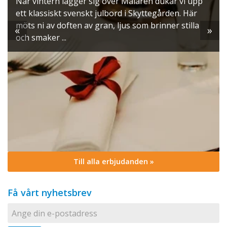
När vintern lägger sig över Mälaren dukar vi upp
ett klassiskt svenskt julbord i Skyttegården. Här
möts ni av doften av gran, ljus som brinner stilla
«
»
och smaker ...
Till alla erbjudanden »
Få vårt nyhetsbrev