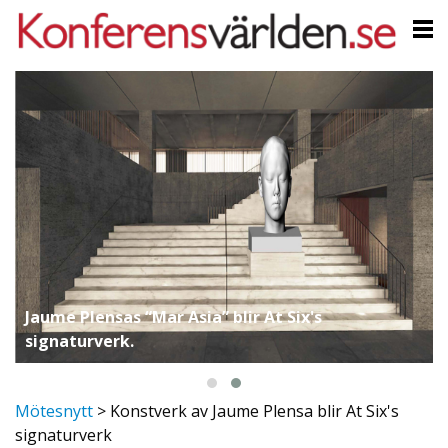
Jaume Plensas “Mar Asia” blir At Six's
signaturverk.
Mötesnytt
>
Konstverk av Jaume Plensa blir At Six's
signaturverk