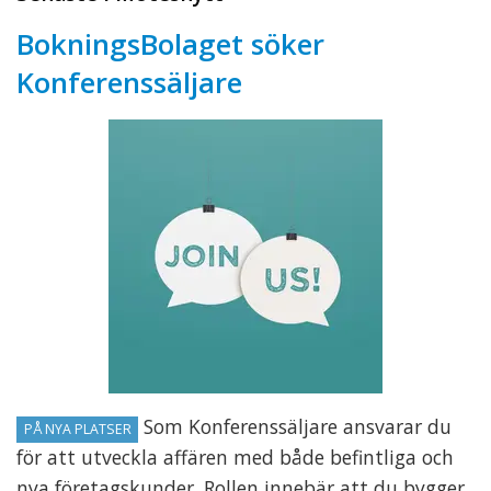
BokningsBolaget söker
Konferenssäljare
Som Konferenssäljare ansvarar du
PÅ NYA PLATSER
för att utveckla affären med både befintliga och
nya företagskunder. Rollen innebär att du bygger