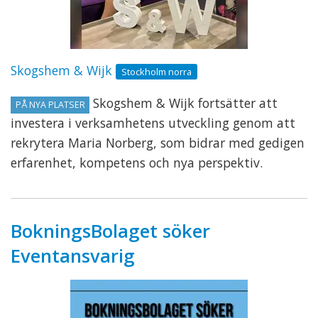
Skogshem & Wijk
Stockholm norra
Skogshem & Wijk fortsätter att
PÅ NYA PLATSER
investera i verksamhetens utveckling genom att
rekrytera Maria Norberg, som bidrar med gedigen
erfarenhet, kompetens och nya perspektiv.
BokningsBolaget söker
Eventansvarig