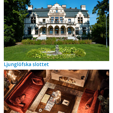
Ljunglöfska slottet