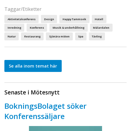
Taggar/Etiketter
Aktivitetskonferens
Design
Happy Tammsvik
Hotell
Inredning
Konferens
Musik & underhållning
Mälardalen
Natur
Restaurang
Sjönära möten
Spa
Tävling
Se alla inom temat här
Senaste i Mötesnytt
BokningsBolaget söker
Konferenssäljare