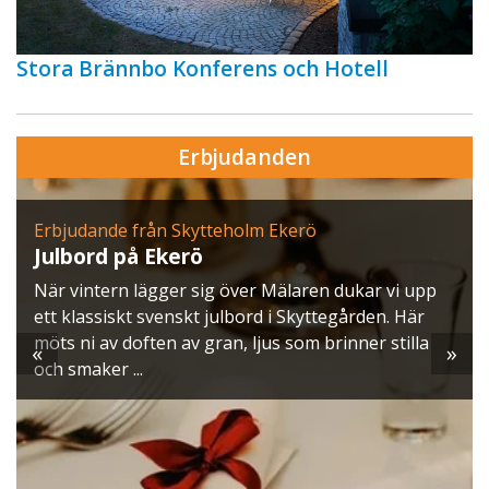
Stora Brännbo Konferens och Hotell
Erbjudanden
Erbjudande från Skytteholm Ekerö
Julbord på Ekerö
När vintern lägger sig över Mälaren dukar vi upp
ett klassiskt svenskt julbord i Skyttegården. Här
möts ni av doften av gran, ljus som brinner stilla
«
»
och smaker ...