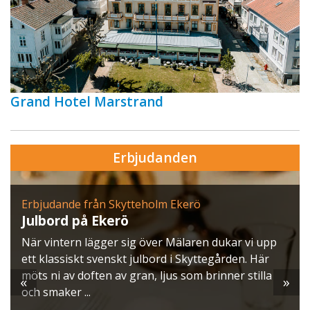
Grand Hotel Marstrand
Erbjudanden
Erbjudande från Skytteholm Ekerö
Julbord på Ekerö
När vintern lägger sig över Mälaren dukar vi upp
ett klassiskt svenskt julbord i Skyttegården. Här
möts ni av doften av gran, ljus som brinner stilla
«
»
och smaker ...