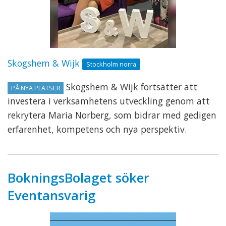
Skogshem & Wijk
Stockholm norra
Skogshem & Wijk fortsätter att
PÅ NYA PLATSER
investera i verksamhetens utveckling genom att
rekrytera Maria Norberg, som bidrar med gedigen
erfarenhet, kompetens och nya perspektiv.
BokningsBolaget söker
Eventansvarig