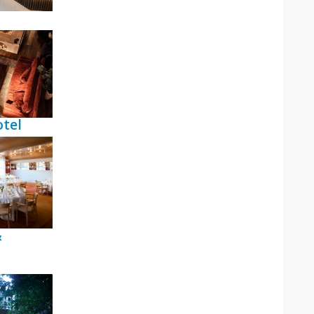
tel
&