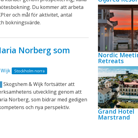
mötesbokning. Du kommer att arbeta
PI:er och mål för aktivitet, antal
ch bokningsvärde.
aria Norberg som
Nordic Meeti
Retreats
Wijk
Stockholm norra
Skogshem & Wijk fortsätter att
R
verksamhetens utveckling genom att
aria Norberg, som bidrar med gedigen
kompetens och nya perspektiv.
Grand Hotel
Marstrand