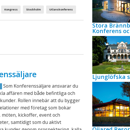
Kongress
Stockholm
Utlanskonferens
Stora Bränn
Konferens oc
enssäljare
Ljunglöfska s
Som Konferenssäljare ansvarar du
R
ckla affären med både befintliga och
kunder. Rollen innebär att du bygger
relationer med företag som bokar
 möten, kickoffer, event och
eter, samtidigt som du aktivt
Öijared Resor
ya kunder genom prospektering, kalla