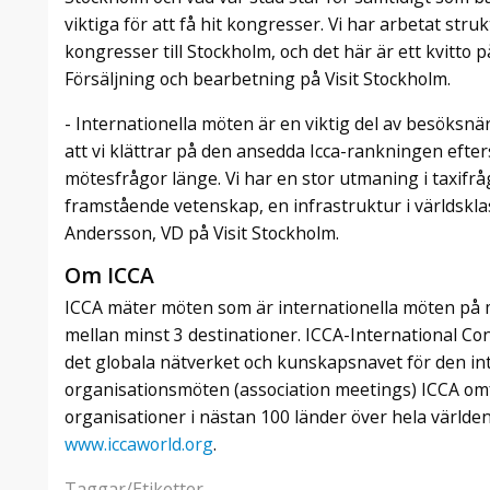
viktiga för att få hit kongresser. Vi har arbetat struktu
kongresser till Stockholm, och det här är ett kvitto 
Försäljning och bearbetning på Visit Stockholm.
- Internationella möten är en viktig del av besöksnär
att vi klättrar på den ansedda Icca-rankningen efte
mötesfrågor länge. Vi har en stor utmaning i taxifr
framstående vetenskap, en infrastruktur i världskla
Andersson, VD på Visit Stockholm.
Om ICCA
ICCA mäter möten som är internationella möten på 
mellan minst 3 destinationer. ICCA-International Co
det globala nätverket och kunskapsnavet för den in
organisationsmöten (association meetings) ICCA om
organisationer i nästan 100 länder över hela världe
www.iccaworld.org
.
Taggar/Etiketter