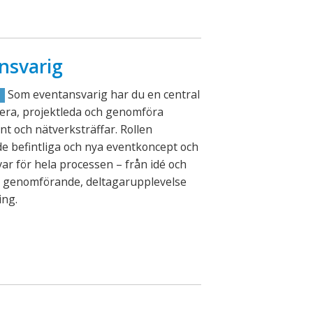
nsvarig
Som eventansvarig har du en central
R
lanera, projektleda och genomföra
nt och nätverksträffar. Rollen
e befintliga och nya eventkoncept och
ar för hela processen – från idé och
ll genomförande, deltagarupplevelse
ing.