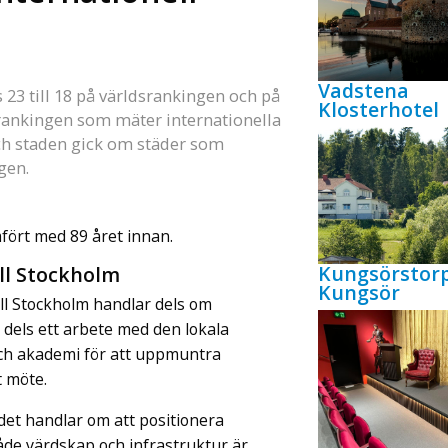
Vadstena
 23 till 18 på världsrankingen och på
Klosterhotel
-rankingen som mäter internationella
och staden gick om städer som
gen.
ört med 89 året innan.
Kungsörstor
ill Stockholm
Kungsör
ll Stockholm handlar dels om
 dels ett arbete med den lokala
och akademi för att uppmuntra
t möte.
 det handlar om att positionera
åde värdskap och infrastruktur är