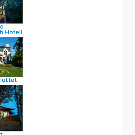
bo
h Hotell
lottet
t