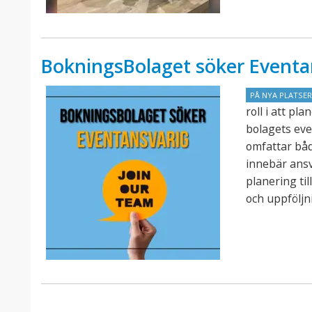
BokningsBolaget söker Eventa
PÅ NYA PLATSE
roll i att p
bolagets eve
omfattar båd
innebär ansv
planering ti
och uppföljn