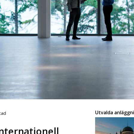
Utvalda anläggn
tad
nternationell