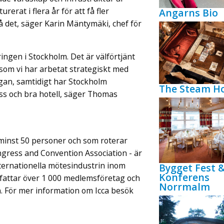
rerat i flera år för att få fler
Angarns Bio
på det, säger Karin Mäntymäki, chef för
ingen i Stockholm. Det är välförtjänt
rsom vi har arbetat strategiskt med
ågan, samtidigt har Stockholm
The Steam Ho
ss och bra hotell, säger Thomas
minst 50 personer och som roterar
ngress and Convention Association - är
ternationella mötesindustrin inom
Bygget Fest 
Konferens
fattar över 1 000 medlemsföretag och
Norrmalm
n. För mer information om Icca besök