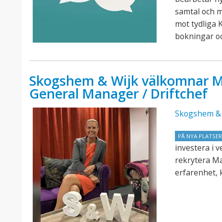
samtal och 
mot tydliga K
bokningar o
Skogshem & Wijk välkomnar M
General Manager / Driftchef
Skogshem & 
PÅ NYA PLATSE
investera i 
rekrytera M
erfarenhet, 