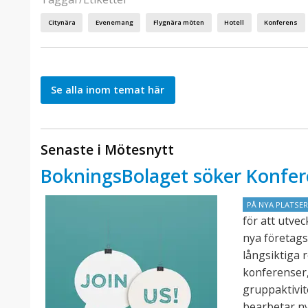
Citynära
Evenemang
Flygnära möten
Hotell
Konferens
Se alla inom temat här
Senaste i Mötesnytt
BokningsBolaget söker Konfer
PÅ NYA PLATSE
för att utve
nya företags
långsiktiga 
konferenser,
gruppaktivit
bearbetar n