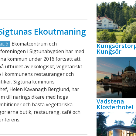
n Sigtunas Ekoutmaning
Ekomatcentrum och
Kungsörstor
MILJÖ
Kungsör
föreningen i Sigtunabygden har med
una kommun under 2016 fortsatt att
på utbudet av ekologiskt, vegetariskt
de i kommunens restauranger och
utiker. Sigtuna kommuns
chef, Helen Kavanagh Berglund, har
lom till näringsidkare med höga
Vadstena
mbitioner och bästa vegetariska
Klosterhotel
gorierna butik, restaurang, café och
konferens.