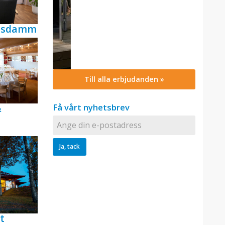
ensdamm
Till alla erbjudanden »
Få vårt nyhetsbrev
&
t