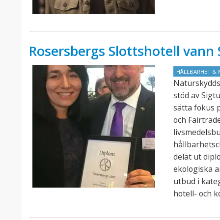
Rosersbergs Slottshotell van
HÅLLBARHET & 
Naturskydds
stöd av Sigt
sätta fokus 
och Fairtra
livsmedelsb
hållbarhets
delat ut dip
ekologiska a
utbud i kate
hotell- och 