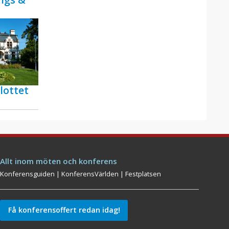
lottet
Allt inom möten och konferens
Konferensguiden
|
KonferensVärlden
|
Festplatsen
Få konferensoffert redan idag!