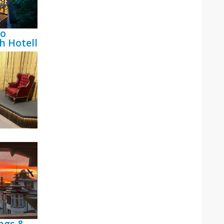
bo
h Hotell
ngs &