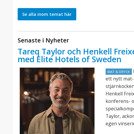
Se alla inom temat här
Senaste i Nyheter
Tareq Taylor och Henkell Freix
med Elite Hotels of Sweden
E
MAT & DRYCK
ett nytt mat
stjärnkocke
Henkell Frei
konferens- o
specialkomp
Taylor, acko
egen vinseri