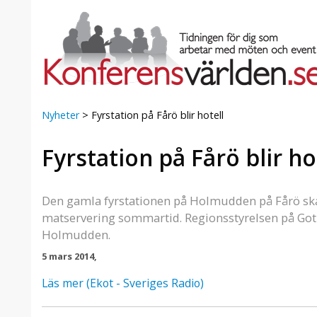
Nyheter
>
Fyrstation på Fårö blir hotell
Fyrstation på Fårö blir ho
a Foresta
Erbjudande från Sheraton
Villa
Stockholm Hotel
Julerbjudande
Den gamla fyrstationen på Holmudden på Fårö ska b
mans på
Välkommen att fira in julen
matservering sommartid. Regionsstyrelsen på Gotla
a – nära
2026 hos oss. Mellan den 23
Holmudden.
an av att
november och 19 december
et här är
5 mars 2014,
förvandlar vi våra lokaler till en
faktiskt
stämningsfull mötesplats där
Läs mer (Ekot - Sveriges Radio)
hantverk, tradi ...