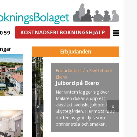
KOSTNADSFRI BOKNINGSHJÄLP
0 59
ingar
Erbjudanden
ogården
Erbjudande från Skytteholm
E
n för
Ekerö
s
g i
Julbord på Ekerö
När vintern lägger sig över
U
Mälaren dukar vi upp ett
v
«
»
klassiskt svenskt julbord i
m
jö- och
Skyttegården. Här möts ni av
s
–35
doften av gran, ljus som
. När ni
brinner stilla och smaker ...
aket