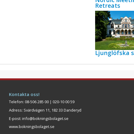
Retreats
Ljunglöfska s
Kontakta oss!
Telefon: 08-506 285 00 | 020-10 00 59
Adress: Svärdvägen 11, 182 33 Danderyd
E-post:
info@bokningsbolaget.se
www.bokningsbolaget.se