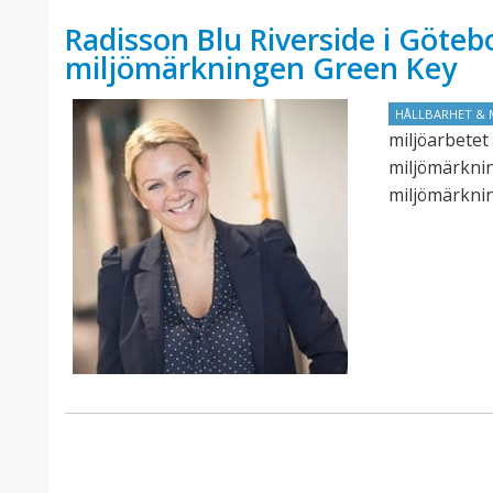
Radisson Blu Riverside i Götebo
miljömärkningen Green Key
HÅLLBARHET & 
miljöarbetet 
miljömärknin
miljömärknin