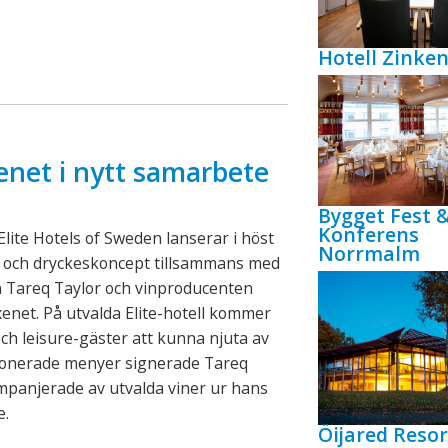
Hotell Zink
enet i nytt samarbete
Bygget Fest 
Konferens
lite Hotels of Sweden lanserar i höst
Norrmalm
- och dryckeskoncept tillsammans med
n Tareq Taylor och vinproducenten
xenet. På utvalda Elite-hotell kommer
ch leisure-gäster att kunna njuta av
onerade menyer signerade Tareq
mpanjerade av utvalda viner ur hans
e.
Öijared Resor