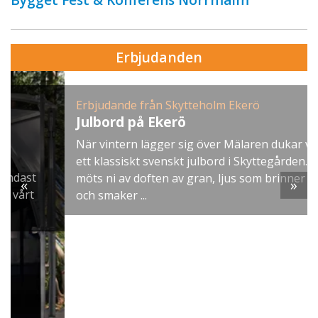
Bygget Fest & Konferens Norrmalm
Erbjudanden
Erbjudande från Skytteholm Ekerö
Julbord på Ekerö
När vintern lägger sig över Mälaren dukar vi upp
ett klassiskt svenskt julbord i Skyttegården. Här
möts ni av doften av gran, ljus som brinner stilla
«
»
och smaker ...