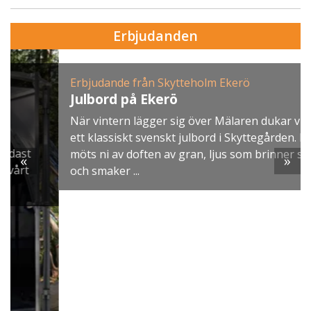
Erbjudanden
Erbjudande från Skytteholm Ekerö
Julbord på Ekerö
När vintern lägger sig över Mälaren dukar vi upp
ett klassiskt svenskt julbord i Skyttegården. Här
möts ni av doften av gran, ljus som brinner stilla
«
»
och smaker ...