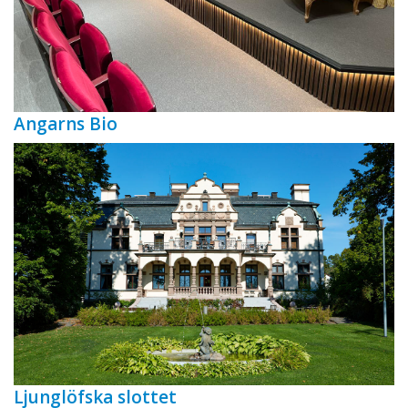
Angarns Bio
Ljunglöfska slottet