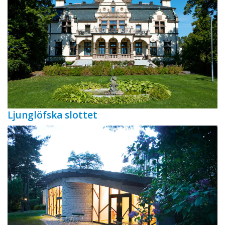
Ljunglöfska slottet