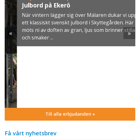
Julbord på Ekerö
När vintern lägger sig över Mälaren dukar vi upp
ett klassiskt svenskt julbord i Skyttegården. Här
möts ni av doften av gran, ljus som brinner stilla
«
»
och smaker ...
Till alla erbjudanden »
Få vårt nyhetsbrev