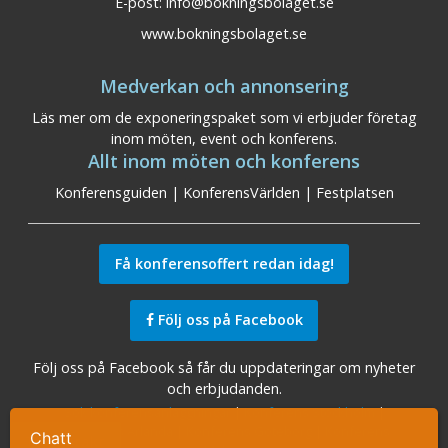
E-post:
info@bokningsbolaget.se
www.bokningsbolaget.se
Medverkan och annonsering
Läs mer om de exponeringspaket som vi erbjuder företag
inom möten, event och konferens.
Allt inom möten och konferens
Konferensguiden
|
KonferensVärlden
|
Festplatsen
Få konferensoffert redan idag!
Följ oss på Facebook
Följ oss på Facebook så får du uppdateringar om nyheter
och erbjudanden.
Sök konferensanläggningar
|
Konferens Stockholm
|
Konferens Arlanda
|
Konferens Göteborg
|
Konferens
Chatt
Ta kontakt