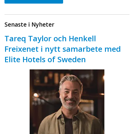
Senaste i Nyheter
Tareq Taylor och Henkell
Freixenet i nytt samarbete med
Elite Hotels of Sweden